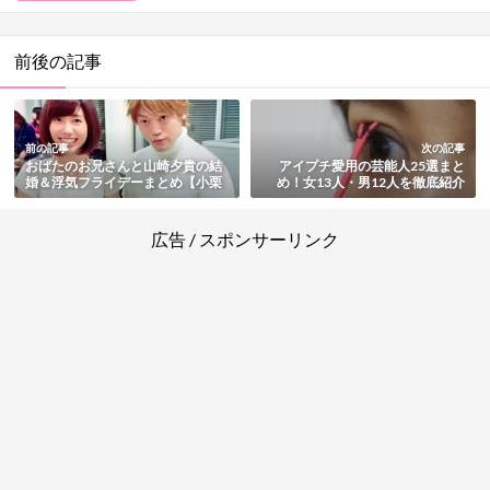
前後の記事
前の記事
次の記事
おばたのお兄さんと山崎夕貴の結
アイプチ愛用の芸能人25選まと
婚＆浮気フライデーまとめ【小栗
め！女13人・男12人を徹底紹介
旬より身長が18cm低い】
【画像付き】
広告 / スポンサーリンク