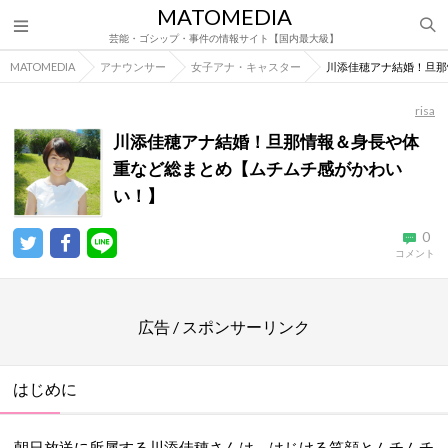
MATOMEDIA
芸能・ゴシップ・事件の情報サイト【国内最大級】
MATOMEDIA
アナウンサー
女子アナ・キャスター
川添佳穂アナ結婚！旦那
risa
川添佳穂アナ結婚！旦那情報＆身長や体
重など総まとめ【ムチムチ感がかわい
い！】
0
コメント
広告 / スポンサーリンク
はじめに
朝日放送に所属する川添佳穂さんは、はじける笑顔とムチムチ