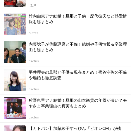
Pg_st
竹内由恵アナ結婚！旦那と子供・歴代彼氏など熱愛情
報を総まとめ
butter
内藤聡子が佐藤琢磨と不倫！結婚や子供情報＆卒業理
由も総まとめ
cactus
平井理央の旦那と子供＆現在まとめ！蜜谷浩弥の不倫
や離婚も徹底調査
cactus
狩野恵里アナ結婚！旦那の山本尚貴の年収が凄い？モ
ヤさま卒業理由の真実もまとめ
cactus
【カトパン】加藤綾子すっぴん「ビオレCM」が残