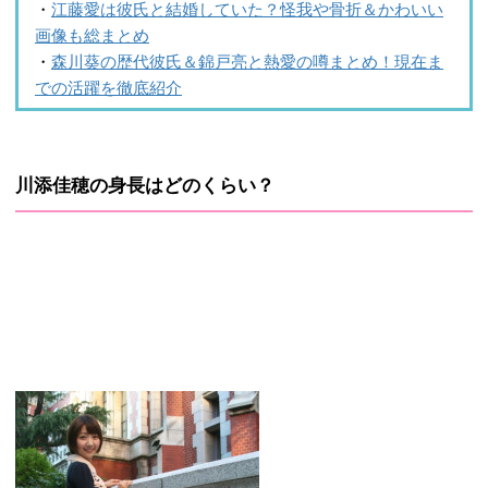
・
江藤愛は彼氏と結婚していた？怪我や骨折＆かわいい
画像も総まとめ
・
森川葵の歴代彼氏＆錦戸亮と熱愛の噂まとめ！現在ま
での活躍を徹底紹介
川添佳穂の身長はどのくらい？