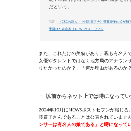
だという。
引用：
《CBCの新人・中村彩賀アナ》斉藤慶子の娘が局
手掛けた資産家 ｜NEWSポストセブン
また、これだけの美貌があり、親も有名人
女優やタレントではなく地方局のアナウン
りたかったのか？」「何か理由があるのか
以前からネット上では噂になってい
2024年10月にNEWSポストセブンが報
藤慶子さんであることは公表されていませ
ンサーは有名人の娘である」と噂になって