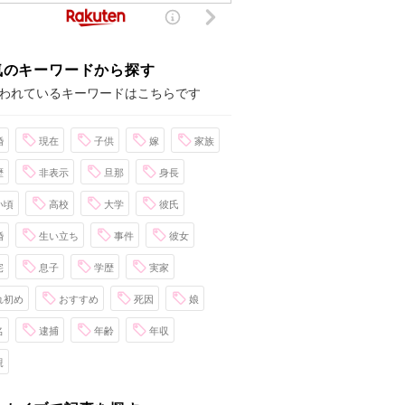
気のキーワードから探す
われているキーワードはこちらです
婚
現在
子供
嫁
家族
歴
非表示
旦那
身長
い頃
高校
大学
彼氏
婚
生い立ち
事件
彼女
宅
息子
学歴
実家
れ初め
おすすめ
死因
娘
名
逮捕
年齢
年収
親