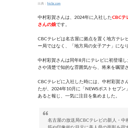
出典：
hicbc.com
中村彩賀さんは、2024年に入社した
CBC
さんの娘
です。
CBCテレビは名古屋に拠点を置く地方テレ
ー局ではなく、「地方局の女子アナ」にな
中村彩賀さんは同年8月にテレビに初登場
さや清楚で知的な雰囲気から、将来を嘱望
CBCテレビに入社した時には、中村彩賀さ
たが、2024年10月に「NEWSポストセ
あると報じ、一気に注目を集めました。
名古屋の放送局CBCテレビの新人・中
筋や印象的な目元に美人母の面影を宿