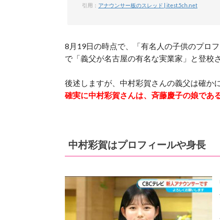
引用：
アナウンサー板のスレッド | itest.5ch.net
8月19日の時点で、「有名人の子供のプロ
で「義父が名古屋の有名な実業家」と登校
後述しますが、中村彩賀さんの義父は確か
確実に中村彩賀さんは、斉藤慶子の娘であ
中村彩賀はプロフィールや身長