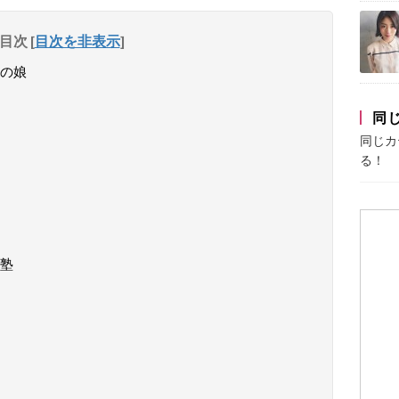
目次
[
目次を非表示
]
子の娘
同
同じカ
る！
塾