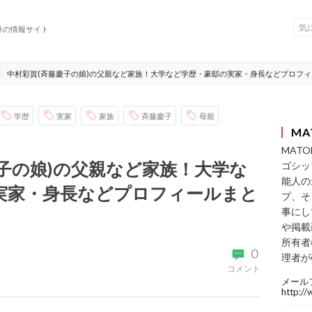
件の情報サイト
中村彩賀(斉藤慶子の娘)の父親など家族！大学など学歴・豪邸の実家・身長などプロフ
学歴
実家
家族
斉藤慶子
母親
MA
MAT
子の娘)の父親など家族！大学な
ゴシッ
能人の
実家・身長などプロフィールまと
プ、そ
事にし
や掲載
所有者
0
理者が
コメント
メール
http:/