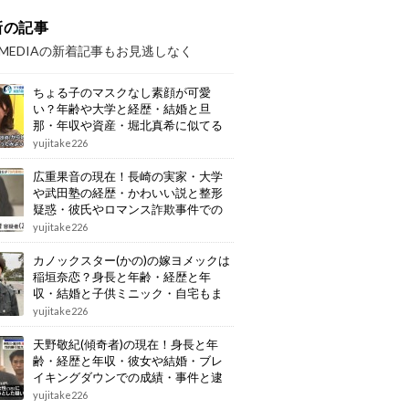
新の記事
OMEDIAの新着記事もお見逃しなく
ちょる子のマスクなし素顔が可愛
い？年齢や大学と経歴・結婚と旦
那・年収や資産・堀北真希に似てる
画像もまとめ
yujitake226
広重果音の現在！長崎の実家・大学
や武田塾の経歴・かわいい説と整形
疑惑・彼氏やロマンス詐欺事件での
逮捕もまとめ
yujitake226
カノックスター(かの)の嫁ヨメックは
稲垣奈恋？身長と年齢・経歴と年
収・結婚と子供ミニック・自宅もま
とめ
yujitake226
天野敬紀(傾奇者)の現在！身長と年
齢・経歴と年収・彼女や結婚・ブレ
イキングダウンでの成績・事件と逮
捕もまとめ
yujitake226