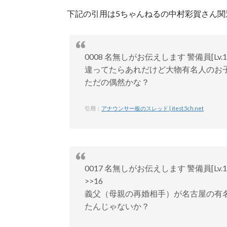
下記の引用は5ちゃんねるの中村彩賀さん関
0008 名無しがお伝えします 警備員[Lv.14][芽]
違ってたらあれだけど大物有名人のお
ただの偶然かな？
引用：
アナウンサー板のスレッド | itest.5ch.net
0017 名無しがお伝えします 警備員[Lv.13] 20
>>16
義父（母親の再婚相手）が名古屋の有
たんじゃないか？