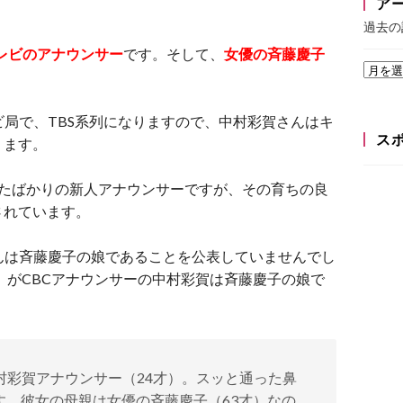
ア
過去の
テレビのアナウンサー
です。そして、
女優の斉藤慶子
ビ局で、TBS系列になりますので、中村彩賀さんはキ
ス
ります。
したばかりの新人アナウンサーですが、その育ちの良
されています。
んは斉藤慶子の娘であることを公表していませんでし
ブン」がCBCアナウンサーの中村彩賀は斉藤慶子の娘で
村彩賀アナウンサー（24才）。スッと通った鼻
す。彼女の母親は女優の斉藤慶子（63才）なの