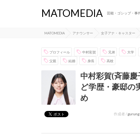
MATOMEDIA
芸能・ゴシップ・事
MATOMEDIA
アナウンサー
女子アナ・キャスター
プロフィール
中村彩賀
兄弟
大学
父親
結婚
身長
高校
中村彩賀(斉藤慶
ど学歴・豪邸の
め
作成者 /
gurung