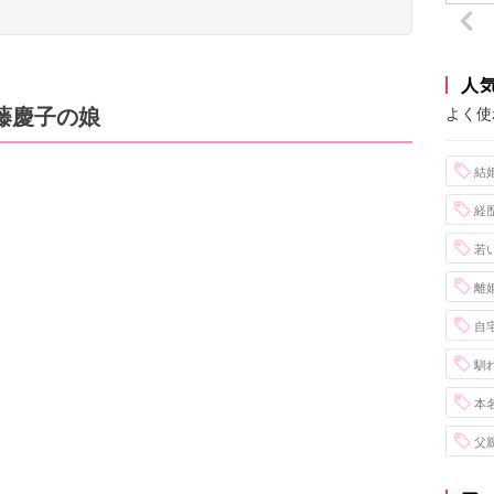
人
藤慶子の娘
よく使
結
経
若
離
自
馴
本
父