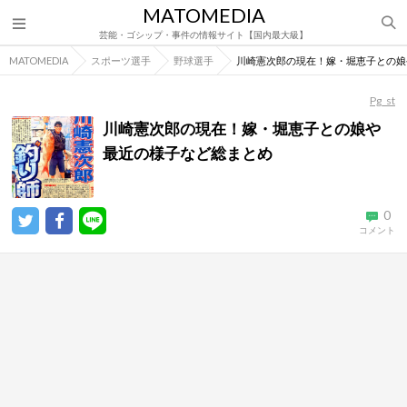
MATOMEDIA
芸能・ゴシップ・事件の情報サイト【国内最大級】
MATOMEDIA
スポーツ選手
野球選手
川崎憲次郎の現在！嫁・堀恵子との娘
Pg_st
川崎憲次郎の現在！嫁・堀恵子との娘や
最近の様子など総まとめ
0
コメント