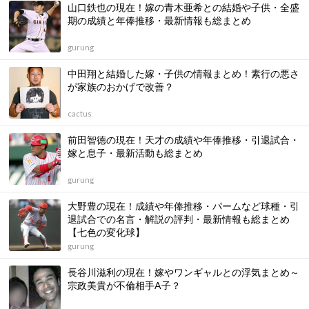
山口鉄也の現在！嫁の青木亜希との結婚や子供・全盛
期の成績と年俸推移・最新情報も総まとめ
gurung
中田翔と結婚した嫁・子供の情報まとめ！素行の悪さ
が家族のおかげで改善？
cactus
前田智徳の現在！天才の成績や年俸推移・引退試合・
嫁と息子・最新活動も総まとめ
gurung
大野豊の現在！成績や年俸推移・パームなど球種・引
退試合での名言・解説の評判・最新情報も総まとめ
【七色の変化球】
gurung
長谷川滋利の現在！嫁やワンギャルとの浮気まとめ～
宗政美貴が不倫相手A子？