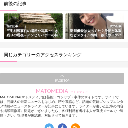
前後の記事
前の記事
次の記事
三毛別羆事件の場所や写真・生き
新川優愛は太ってた？身長と体重
残りの現在～アンビリバボーの特
などスタイル情報・彼氏やロケバ
集も総まとめ
ス運転手との結婚まとめ
同じカテゴリーのアクセスランキング
PAGE TOP
MATOMEDIA
[マトメディア]
MATOMEDIA(マトメディア)は芸能・ゴシップ・事件のサイトです。サイトで
は、芸能人の最新ニュースをはじめ、噂や裏話など、話題の芸能ゴシップエンタ
メ情報やニュースをライターが記事にしています。ライターが書いた記事の内容
や掲載画像等に問題がございましたら、各権利所有者様本人が直接メールでご連
絡下さい。管理者が確認後、対応させて頂きます。