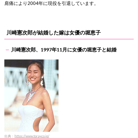
肩痛により2004年に現役を引退しています。
川崎憲次郎が結婚した嫁は女優の堀恵子
川崎憲次郎、1997年11月に女優の堀恵子と結婚
出典：
https://www.toray.co.jp/