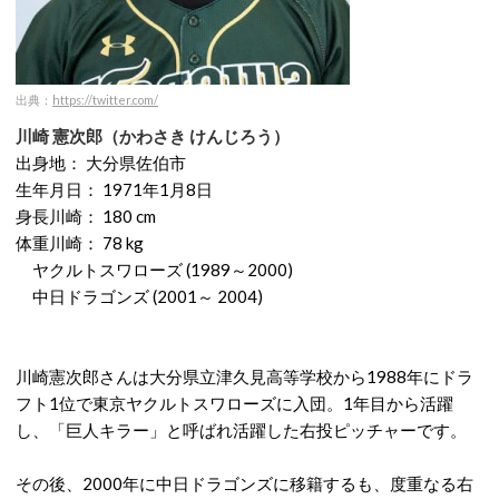
出典：
https://twitter.com/
川崎 憲次郎（かわさき けんじろう）
出身地： 大分県佐伯市
生年月日： 1971年1月8日
身長川崎： 180 cm
体重川崎： 78 kg
ヤクルトスワローズ (1989～2000)
中日ドラゴンズ (2001～ 2004)
川崎憲次郎さんは大分県立津久見高等学校から1988年にドラ
フト1位で東京ヤクルトスワローズに入団。1年目から活躍
し、「巨人キラー」と呼ばれ活躍した右投ピッチャーです。
その後、2000年に中日ドラゴンズに移籍するも、度重なる右