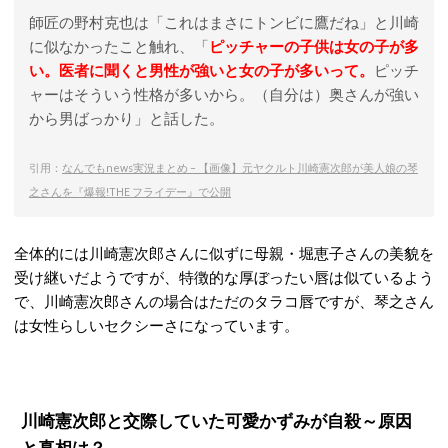
師匠の野村克也は「これはまさにトンビに鷹だね」と川崎
に似なかったこと触れ、「
ピッチャーの子供は女の子が多
い。医者に聞くと男性が強いと女の子が多いって。
ピッチ
ャーはそういう性格が多いから。（自分は）奥さんが強い
から男ばっかり」と話した。
引用：
なんでもnews実況まとめ – 【画像】元ヤクルト川崎憲次郎が美人娘の琴
之さんを『爆報!THE フライデー』で公開
全体的には川崎憲次郎さんに似ずに母親・堀恵子さんの美貌を
受け継いだようですが、特徴的な厚ぼったい唇は似ているよう
で、川崎憲次郎さんの場合はただのタラコ唇ですが、琴之さん
は女性らしいセクシーさになっています。
川崎憲次郎と交際していた可愛かずみが自殺～原因
と真相は？