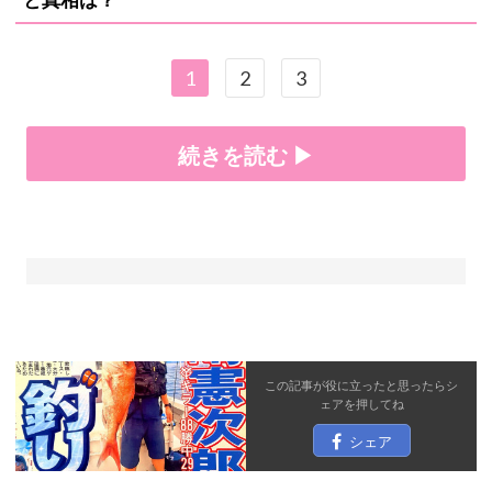
1
2
3
続きを読む ▶
この記事が役に立ったと思ったら
シ
ェア
を押してね
シェア