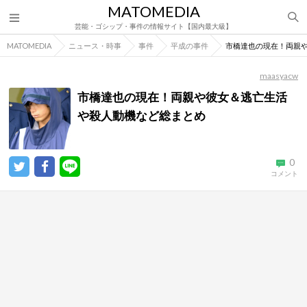
MATOMEDIA
芸能・ゴシップ・事件の情報サイト【国内最大級】
MATOMEDIA
ニュース・時事
事件
平成の事件
市橋達也の現在！両親
maasyacw
市橋達也の現在！両親や彼女＆逃亡生活
や殺人動機など総まとめ
0
コメント