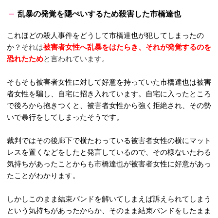
乱暴の発覚を隠ぺいするため殺害した市橋達也
これほどの殺人事件をどうして市橋達也が犯してしまったの
か？
それは
被害者女性へ乱暴をはたらき、それが発覚するのを
恐れたため
と言われています。
そもそも被害者女性に対して好意を持っていた市橋達也は被害
者女性を騙し、自宅に招き入れています。自宅に入ったところ
で後ろから抱きつくと、被害者女性から強く拒絶され、その勢
いで暴行をしてしまったそうです。
裁判ではその後廊下で横たわっている被害者女性の横にマット
レスを置くなどをしたと発言しているので、その様ないたわる
気持ちがあったことからも市橋達也が被害者女性に好意があっ
たことがわかります。
しかしこのまま結束バンドを解いてしまえば訴えられてしまう
という気持ちがあったからか、そのまま結束バンドをしたまま