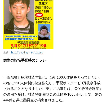
出典：
http://blog-imgs-34.fc2.com/
実際の指名手配時のチラシ
千葉県警行徳署捜査本部は、当初100人体制をとっていたが、
のちに150人体制に捜査強化し、手配ポスターも3万枚余作成
されることとなりました。更にこの事件は「公的懸賞金制度」
の適用を受け、捜査特別報奨金の上限を100万円として、別の
4事件と共に懸賞金が掲出されました。