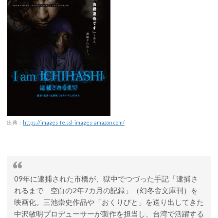
出典：
https://images-fe.ssl-images-amazon.com/
09年に逮捕された市橋が、獄中でつづった手記「逮捕さ
れるまで 空白の2年7カ月の記録」（幻冬舎文庫刊）を
映画化。三池崇史作品や「おくりびと」を送り出してきた
中沢敏明プロデューサーが製作を担当し、台湾で活躍する