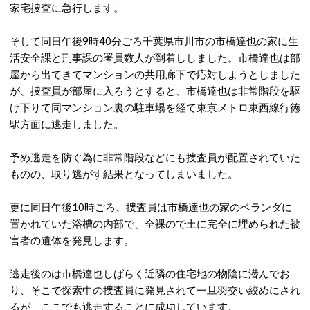
家宅捜査に急行します。
そして同日午後9時40分ごろ千葉県市川市の市橋達也の家に生
活安全課と刑事課の署員数人が到着ししました。市橋達也は部
屋から出てきてマンションの共用廊下で応対しようとしました
が、捜査員が部屋に入ろうとすると、市橋達也は非常階段を駆
け下りて同マンション裏の駐車場を経て東京メトロ東西線行徳
駅方面に逃走しました。
予め逃走を防ぐ為に非常階段などにも捜査員が配置されていた
ものの、取り逃がす結果となってしまいました。
更に同日午後10時ごろ、捜査員は市橋達也の家のベランダに
置かれていた浴槽の内部で、全裸ので土に完全に埋められた被
害者の遺体を発見します。
逃走後のは市橋達也しばらく近隣の住宅地の物陰に潜んでお
り、そこで探索中の捜査員に発見されて一旦羽交い絞めにされ
るが、ここでも逃走することに成功しています。