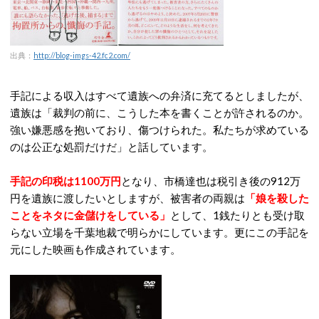
出典：
http://blog-imgs-42.fc2.com/
手記による収入はすべて遺族への弁済に充てるとしましたが、
遺族は「裁判の前に、こうした本を書くことが許されるのか。
強い嫌悪感を抱いており、傷つけられた。私たちが求めている
のは公正な処罰だけだ」と話しています。
手記の印税は1100万円
となり、市橋達也は税引き後の912万
円を遺族に渡したいとしますが、被害者の両親は
「娘を殺した
ことをネタに金儲けをしている」
として、1銭たりとも受け取
らない立場を千葉地裁で明らかにしています。更にこの手記を
元にした映画も作成されています。