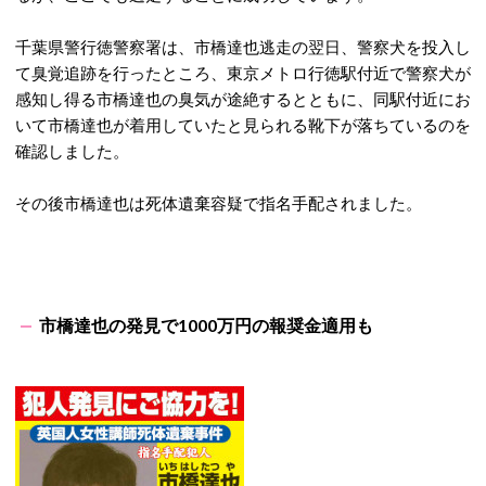
千葉県警行徳警察署は、市橋達也逃走の翌日、警察犬を投入し
て臭覚追跡を行ったところ、東京メトロ行徳駅付近で警察犬が
感知し得る市橋達也の臭気が途絶するとともに、同駅付近にお
いて市橋達也が着用していたと見られる靴下が落ちているのを
確認しました。
その後市橋達也は死体遺棄容疑で指名手配されました。
市橋達也の発見で1000万円の報奨金適用も