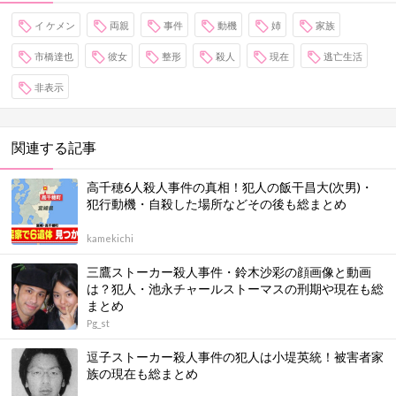
イ ケメン
両親
事件
動機
姉
家族
市橋達也
彼女
整形
殺人
現在
逃亡生活
非表示
関連する記事
高千穂6人殺人事件の真相！犯人の飯干昌大(次男)・
犯行動機・自殺した場所などその後も総まとめ
kamekichi
三鷹ストーカー殺人事件・鈴木沙彩の顔画像と動画
は？犯人・池永チャールストーマスの刑期や現在も総
まとめ
Pg_st
逗子ストーカー殺人事件の犯人は小堤英統！被害者家
族の現在も総まとめ