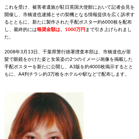
これを受け、被害者遺族が駐日英国大使館において記者会見を
開催し、市橋達也逮捕とその契機となる情報提供を広く訴求す
るとともに、新たに製作された手配ポスター約6000枚を配布
し、最終的には
報奨金額は、1000万円
まで引き上げられまし
た。
2008年3月13日、千葉県警行徳署捜査本部は、市橋達也が茶
髪で眼鏡をかけた姿と女装姿の2つのイメージ画像を掲載した
手配ポスターを新たに公開し、A3版を約4000枚掲示するとと
もに、A4判チラシ約3万枚をホテルや駅などで配布します。