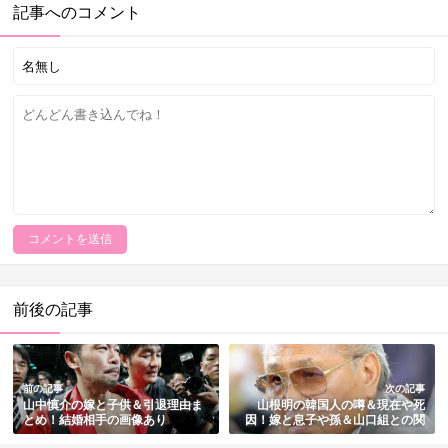
記事へのコメント
前後の記事
前の記事
次の記事
山中慎介の嫁と子供＆引退理由ま
山根明の韓国人の噂＆現在や死
とめ！結婚相手の画像あり
因！嫁と息子や孫＆山口組との関
係まとめ