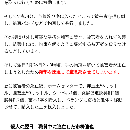
を取りに行くために移動します。
そして9時54分、市橋達也宅に入ったところで被害者を押し倒
し、結束バンドなどで拘束して暴行しました。
その後取り外し可能な浴槽を和室に置き、被害者を入れて監禁
し、監禁中には、拘束を解くように要求する被害者を殴りつけ
るなどしています。
そして翌日3月26日2～3時頃、手の拘束を解いて被害者が逃亡
しようとしたため
頚部を圧迫して窒息死させてしまいます。
更に被害者の死亡後、ホームセンターで、赤玉土56リット
ル、園芸土50リットル、シャベル1個、発酵促進脱臭剤2個、
脱臭剤2個、苗木1本を購入し、ベランダに浴槽と遺体を移動
させて、購入した土を投入しました。
殺人の翌日、職質中に逃亡した市橋達也