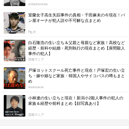
entamenews
室蘭女子高生失踪事件の真相・千田麻未の今現在！パ
ン屋オーナが犯人説や不可解な点まとめ
Pg_st
白石隆浩の生い立ち＆父親と母親など家族！高校など
経歴・前科や結婚・死刑執行の現在まとめ【座間殺人
事件の犯人】
芸能マニア
戸塚ヨットスクール死亡事件と現在！戸塚宏の生い立
ち・嫁や娘など家族・韓国人やサイコパスの噂もまと
め
maasyacw
小林遼の生い立ちと現在！新潟小2殺人事件の犯人の
家族＆経歴や前科まとめ【顔写真あり】
芸能マニア