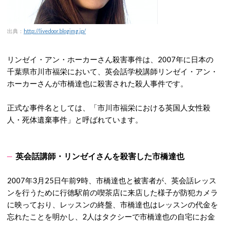
出典：
http://livedoor.blogimg.jp/
リンゼイ・アン・ホーカーさん殺害事件は、2007年に日本の
千葉県市川市福栄において、英会話学校講師リンゼイ・アン・
ホーカーさんが市橋達也に殺害された殺人事件です。
正式な事件名としては、「市川市福栄における英国人女性殺
人・死体遺棄事件」と呼ばれています。
英会話講師・リンゼイさんを殺害した市橋達也
2007年3月25日午前9時、市橋達也と被害者が、英会話レッス
ンを行うために行徳駅前の喫茶店に来店した様子が防犯カメラ
に映っており、レッスンの終盤、市橋達也はレッスンの代金を
忘れたことを明かし、2人はタクシーで市橋達也の自宅にお金