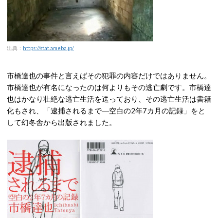
出典：
https://stat.ameba.jp/
市橋達也の事件と言えばその犯罪の内容だけではありません。
市橋達也が有名になったのは何よりもその逃亡劇です。市橋達
也はかなり壮絶な逃亡生活を送っており、その逃亡生活は書籍
化もされ、「逮捕されるまで―空白の2年7カ月の記録」をと
して幻冬舎から出版されました。