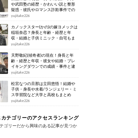
や武田塾の経歴・かわいい説と整形
疑惑・彼氏やロマンス詐欺事件での
逮捕もまとめ
yujitake226
カノックスター(かの)の嫁ヨメックは
稲垣奈恋？身長と年齢・経歴と年
収・結婚と子供ミニック・自宅もま
とめ
yujitake226
天野敬紀(傾奇者)の現在！身長と年
齢・経歴と年収・彼女や結婚・ブレ
イキングダウンでの成績・事件と逮
捕もまとめ
yujitake226
松宮なつの旦那は立田悠悟！結婚や
子供・身長や水着/ランジェリー・ミ
ス学習院など大学と高校もまとめ
yujitake226
じカテゴリーのアクセスランキング
テゴリーだから興味のある記事が見つか