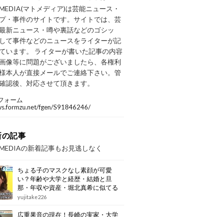
OMEDIA(マトメディア)は芸能ニュース・
プ・事件のサイトです。サイトでは、芸
最新ニュース・噂や裏話などのゴシッ
して事件などのニュースをライターが記
ています。 ライターが書いた記事の内容
画像等に問題がございましたら、各権利
様本人が直接メールでご連絡下さい。管
確認後、対応させて頂きます。
フォーム
/ws.formzu.net/fgen/S91846246/
新の記事
OMEDIAの新着記事もお見逃しなく
ちょる子のマスクなし素顔が可愛
い？年齢や大学と経歴・結婚と旦
那・年収や資産・堀北真希に似てる
画像もまとめ
yujitake226
広重果音の現在！長崎の実家・大学