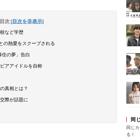
目次
[
目次を非表示
]
校など学歴
Yとの熱愛をスクープされる
移住の夢」告白
ビアアイドルを自称
の真相とは？
交際が話題に
同
同じカ
る！