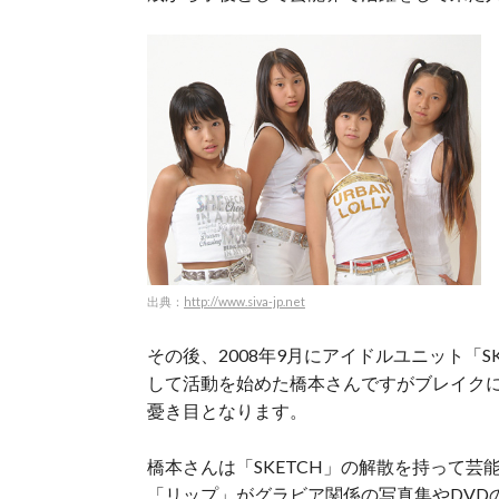
出典：
http://www.siva-jp.net
その後、2008年9月にアイドルユニット「
して活動を始めた橋本さんですがブレイクには
憂き目となります。
橋本さんは「SKETCH」の解散を持って
「リップ」がグラビア関係の写真集やDVD