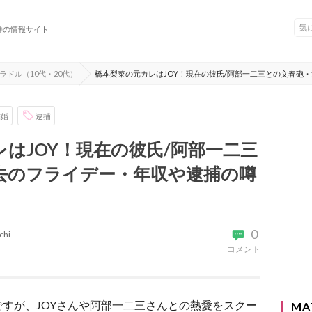
件の情報サイト
ラドル（10代・20代）
橋本梨菜の元カレはJOY！現在の彼氏/阿部一二三との文春砲
結婚
逮捕
はJOY！現在の彼氏/阿部一二三
去のフライデー・年収や逮捕の噂
0
chi
コメント
すが、JOYさんや阿部一二三さんとの熱愛をスクー
MA