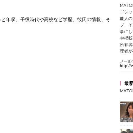
。
MAT
ゴシッ
能人の
ルと年収、子役時代や高校など学歴、彼氏の情報、そ
プ、そ
事にし
や掲載
所有者
理者が
メール
http:/
最
MAT