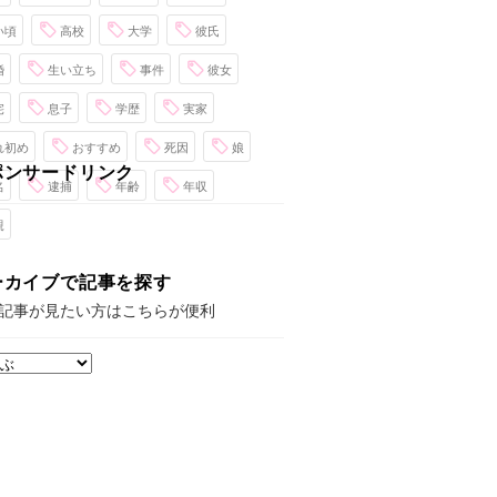
い頃
高校
大学
彼氏
婚
生い立ち
事件
彼女
宅
息子
学歴
実家
れ初め
おすすめ
死因
娘
ポンサードリンク
名
逮捕
年齢
年収
親
ーカイブで記事を探す
記事が見たい方はこちらが便利