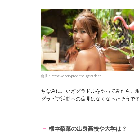
出典：
https://encrypted-tbn0.gstatic.co
ちなみに、いざグラドルをやってみたら、
グラビア活動への偏見はなくなったそうで
橋本梨菜の出身高校や大学は？