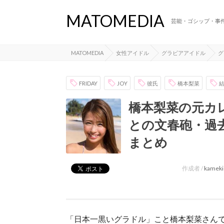
MATOMEDIA
芸能・ゴシップ・事
MATOMEDIA
女性アイドル
グラビアアイドル
グ
FRIDAY
JOY
彼氏
橋本梨菜
橋本梨菜の元カレ
との文春砲・過
まとめ
作成者 /
kameki
「日本一黒いグラドル」こと橋本梨菜さんで