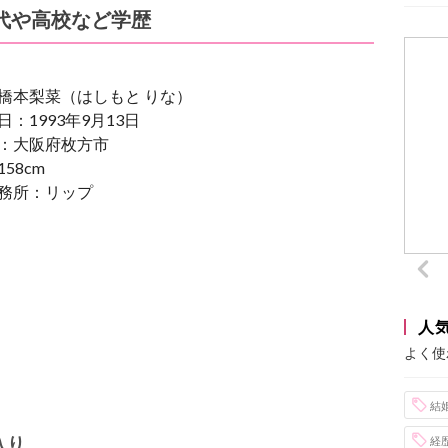
代や高校など学歴
橋本梨菜（はしもと りな）
：1993年9月13日
：大阪府枚方市
58cm
務所：リップ
人
よく使
結
入り
経