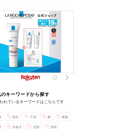
気のキーワードから探す
われているキーワードはこちらです
婚
現在
子供
嫁
家族
歴
非表示
旦那
身長