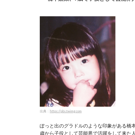
出典：
https://pbs.twimg.com
ぽっと出のグラドルのような印象がある橋
歳から子役として芸能界で活躍をして来た