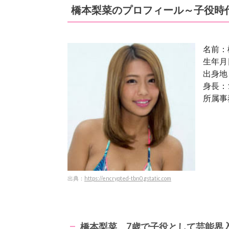
橋本梨菜のプロフィール～子役時
名前：
生年月日
出身地
身長：1
所属事
出典：
https://encrypted-tbn0.gstatic.com
橋本梨菜、7歳で子役として芸能界