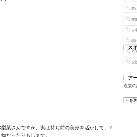
若
離
自
馴
ス
本
父
ア
過去の
本梨菜さんですが、実は持ち前の美形を活かして、7
人物だったりもします。