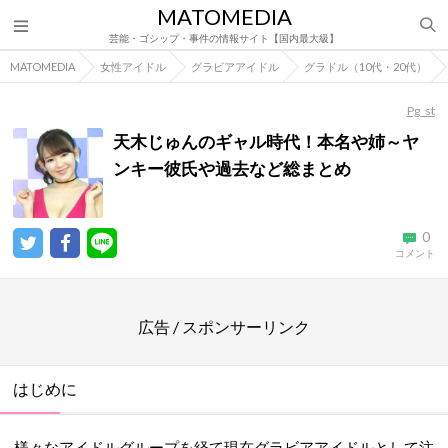
MATOMEDIA
芸能・ゴシップ・事件の情報サイト【国内最大級】
MATOMEDIA
女性アイドル
グラビアアイドル
グラドル（10代・20代）
Pg_st
天木じゅんのギャル時代！本名や姉～ヤ
ンキー彼氏や過去など総まとめ
0
コメント
広告 / スポンサーリンク
はじめに
様々なアイドルグループを経て現在グラビアアイドルとして注