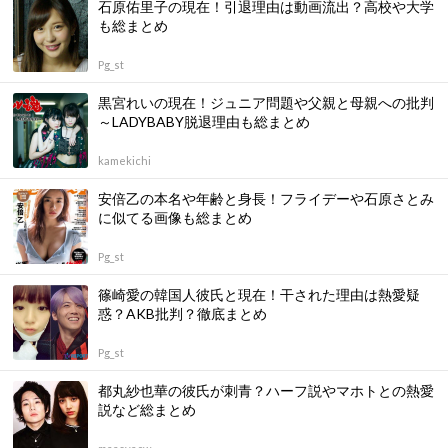
石原佑里子の現在！引退理由は動画流出？高校や大学
も総まとめ
Pg_st
黒宮れいの現在！ジュニア問題や父親と母親への批判
～LADYBABY脱退理由も総まとめ
kamekichi
安倍乙の本名や年齢と身長！フライデーや石原さとみ
に似てる画像も総まとめ
Pg_st
篠崎愛の韓国人彼氏と現在！干された理由は熱愛疑
惑？AKB批判？徹底まとめ
Pg_st
都丸紗也華の彼氏が刺青？ハーフ説やマホトとの熱愛
説など総まとめ