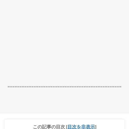
------------------------------------------------------------------
この記事の目次
[
目次を非表示
]