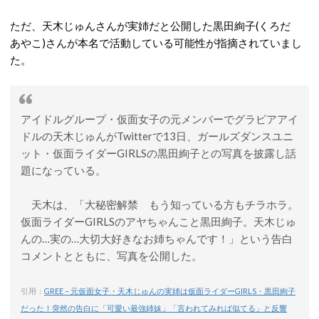
ただ、天木じゅんさんが実姉だと公開した黒田絢子(くろだ
あやこ)さんが本名で活動している可能性が指摘されていまし
た。
アイドルグループ・仮面女子の元メンバーでグラビアアイ
ドルの天木じゅんがTwitterで13日、ガールズダンスユニ
ット・仮面ライダーGIRLSの黒田絢子との写真を披露し話
題になっている。
天木は、「大秘密解禁 もう知っている方もチラホラ。
仮面ライダーGIRLSのアヤちゃんこと黒田絢子。天木じゅ
んの…実の…大切大好きなお姉ちゃんです！」という告白
コメントとともに、写真を公開した。
引用：
GREE – 元仮面女子・天木じゅんの実姉は仮面ライダーGIRLS・黒田絢子
だった！突然の告白に「可愛い最強姉妹」「言われてみれば似てる」と反響