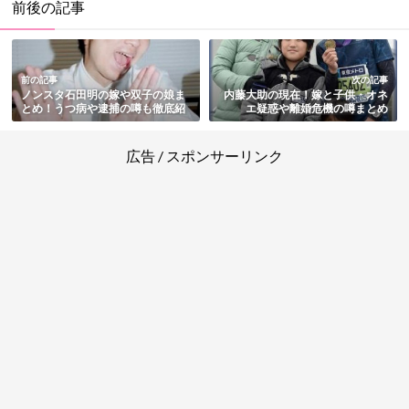
前後の記事
前の記事
次の記事
ノンスタ石田明の嫁や双子の娘ま
内藤大助の現在！嫁と子供・オネ
とめ！うつ病や逮捕の噂も徹底紹
エ疑惑や離婚危機の噂まとめ
介
広告 / スポンサーリンク