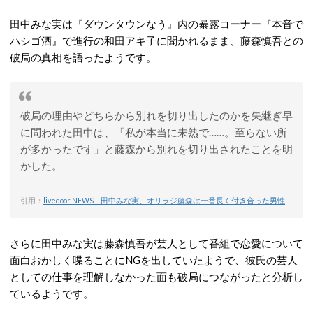
田中みな実は『ダウンタウンなう』内の暴露コーナー『本音で
ハシゴ酒』で進行の和田アキ子に聞かれるまま、藤森慎吾との
破局の真相を語ったようです。
破局の理由やどちらから別れを切り出したのかを矢継ぎ早
に問われた田中は、「私が本当に未熟で……。至らない所
が多かったです」と藤森から別れを切り出されたことを明
かした。
引用：
livedoor NEWS – 田中みな実、オリラジ藤森は一番長く付き合った男性
さらに田中みな実は藤森慎吾が芸人として番組で恋愛について
面白おかしく喋ることにNGを出していたようで、彼氏の芸人
としての仕事を理解しなかった面も破局につながったと分析し
ているようです。