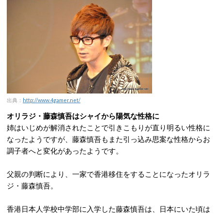
出典：
http://www.4gamer.net/
オリラジ・藤森慎吾はシャイから陽気な性格に
姉はいじめが解消されたことで引きこもりが直り明るい性格に
なったようですが、藤森慎吾もまた引っ込み思案な性格からお
調子者へと変化があったようです。
父親の判断により、一家で香港移住をすることになったオリラ
ジ・藤森慎吾。
香港日本人学校中学部に入学した藤森慎吾は、日本にいた頃は