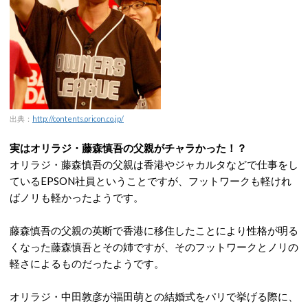
出典：
http://contents.oricon.co.jp/
実はオリラジ・藤森慎吾の父親がチャラかった！？
オリラジ・藤森慎吾の父親は香港やジャカルタなどで仕事をし
ているEPSON社員ということですが、フットワークも軽けれ
ばノリも軽かったようです。
藤森慎吾の父親の英断で香港に移住したことにより性格が明る
くなった藤森慎吾とその姉ですが、そのフットワークとノリの
軽さによるものだったようです。
オリラジ・中田敦彦が福田萌との結婚式をパリで挙げる際に、