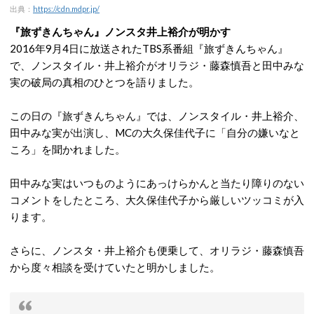
出典：
https://cdn.mdpr.jp/
『旅ずきんちゃん』ノンスタ井上裕介が明かす
2016年9月4日に放送されたTBS系番組『旅ずきんちゃん』
で、ノンスタイル・井上裕介がオリラジ・藤森慎吾と田中みな
実の破局の真相のひとつを語りました。
この日の『旅ずきんちゃん』では、ノンスタイル・井上裕介、
田中みな実が出演し、MCの大久保佳代子に「自分の嫌いなと
ころ」を聞かれました。
田中みな実はいつものようにあっけらかんと当たり障りのない
コメントをしたところ、大久保佳代子から厳しいツッコミが入
ります。
さらに、ノンスタ・井上裕介も便乗して、オリラジ・藤森慎吾
から度々相談を受けていたと明かしました。