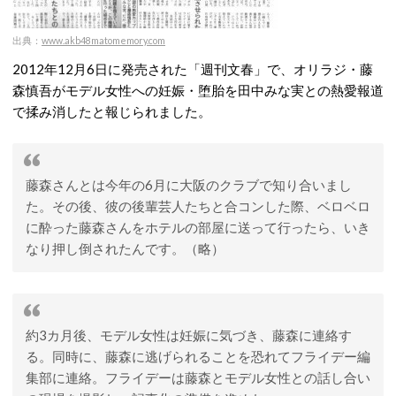
出典：
www.akb48matomemory.com
2012年12月6日に発売された「週刊文春」で、オリラジ・藤
森慎吾がモデル女性への妊娠・堕胎を田中みな実との熱愛報道
で揉み消したと報じられました。
藤森さんとは今年の6月に大阪のクラブで知り合いまし
た。その後、彼の後輩芸人たちと合コンした際、ベロベロ
に酔った藤森さんをホテルの部屋に送って行ったら、いき
なり押し倒されたんです。（略）
約3カ月後、モデル女性は妊娠に気づき、藤森に連絡す
る。同時に、藤森に逃げられることを恐れてフライデー編
集部に連絡。フライデーは藤森とモデル女性との話し合い