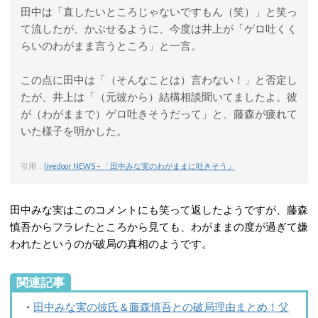
田中は「直したいところじゃないですもん（笑）」と笑っ
て流したが、かぶせるように、今度は井上が「ゲロ吐くく
らいのわがまま言うところ」と一言。
この点に田中は「（そんなことは）言わない！」と否定し
たが、井上は「（元彼から）結構相談聞いてましたよ。彼
が（わがままで）ゲロ吐きそうだって」と、藤森が疲れて
いた様子を明かした。
引用：
livedoor NEWS – 「田中みな実のわがままに吐きそう」
田中みな実はこのコメントにも笑って返したようですが、藤森
慎吾からフラレたところから見ても、わがままの度が過ぎて嫌
われたというのが破局の真相のようです。
関連記事
・
田中みな実の彼氏＆藤森慎吾との破局理由まとめ！父