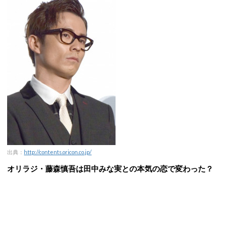
出典：
http://contents.oricon.co.jp/
オリラジ・藤森慎吾は田中みな実との本気の恋で変わった？