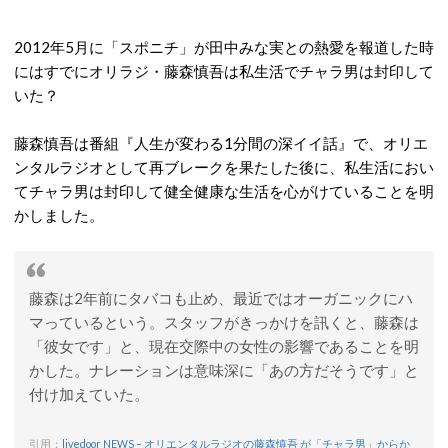
2012年5月に「スポニチ」が田中みな実との熱愛を報道した時
にはすでにオリラジ・藤森慎吾は私生活でチャラ男は封印して
いた？
藤森慎吾は番組『人生が変わる1分間の深イイ話』で、オリエ
ンタルラジオとして再ブレークを果たした後に、私生活におい
てチャラ男は封印して健全健康な生活を心がけていることを明
かしました。
藤森は2年前にタバコも止め、最近ではオーガニックにハ
マっているという。スタッフがきっかけを訊くと、藤森は
「彼女です」と、現在交際中の女性の影響であることを明
かした。ナレーションは意味深に「あの方だそうです」と
付け加えていた。
引用：
livedoor NEWS – オリエンタルラジオの藤森慎吾 が「チャラ男」からか