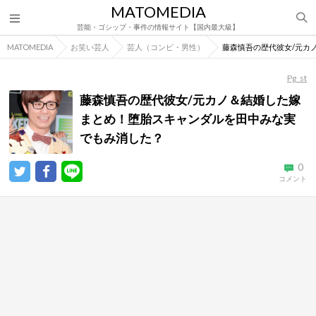
MATOMEDIA
芸能・ゴシップ・事件の情報サイト【国内最大級】
MATOMEDIA
お笑い芸人
芸人（コンビ・男性）
藤森慎吾の歴代彼女/元カ
Pg_st
藤森慎吾の歴代彼女/元カノ＆結婚した嫁
まとめ！堕胎スキャンダルを田中みな実
でもみ消した？
0
コメント