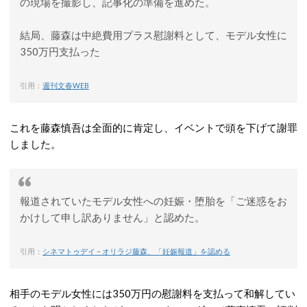
の現場を撮影し、記事化の準備を進めた。
結局、藤森は中絶費用プラス慰謝料として、モデル女性に
350万円支払った
引用：
週刊文春WEB
これを藤森慎吾は全面的に肯定し、イベントで頭を下げて謝罪
しました。
報道されていたモデル女性への妊娠・堕胎を「ご迷惑をお
かけして申し訳ありません」と認めた。
引用：
シネマトゥデイ – オリラジ藤森、「妊娠報道」を認める
相手のモデル女性には350万円の慰謝料を支払って和解してい