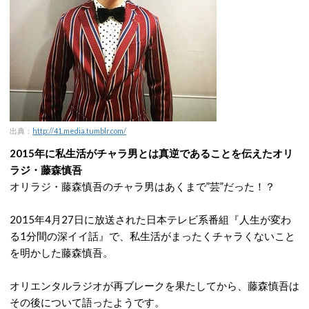
出典：
http://41.media.tumblr.com/
2015年に私生活がチャラ男とは真逆であることを伝えたオリ
ラジ・藤森慎吾
オリラジ・藤森慎吾のチャラ男はあくまで”芸”だった！？
2015年4月27日に放送された日本テレビ系番組『人生が変わ
る1分間の深イイ話』で、私生活がまったくチャラくないこと
を明かした藤森慎吾。
オリエンタルラジオが再ブレークを果たしてから、藤森慎吾は
その後について語ったようです。