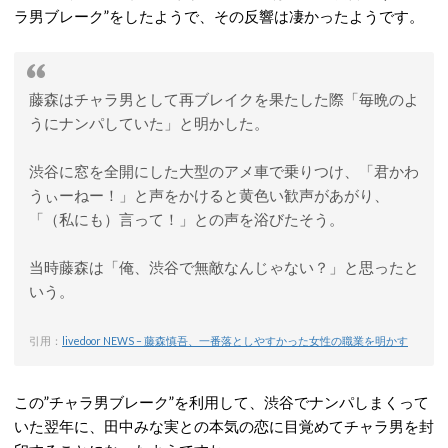
ラ男ブレーク”をしたようで、その反響は凄かったようです。
藤森はチャラ男として再ブレイクを果たした際「毎晩のよ
うにナンパしていた」と明かした。
渋谷に窓を全開にした大型のアメ車で乗りつけ、「君かわ
うぃーねー！」と声をかけると黄色い歓声があがり、
「（私にも）言って！」との声を浴びたそう。
当時藤森は「俺、渋谷で無敵なんじゃない？」と思ったと
いう。
引用：
livedoor NEWS – 藤森慎吾、一番落としやすかった女性の職業を明かす
この”チャラ男ブレーク”を利用して、渋谷でナンパしまくって
いた翌年に、田中みな実との本気の恋に目覚めてチャラ男を封