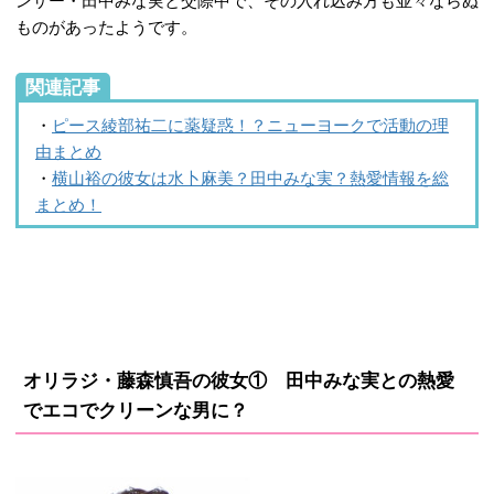
ンサー・田中みな実と交際中で、その入れ込み方も並々ならぬ
ものがあったようです。
関連記事
・
ピース綾部祐二に薬疑惑！？ニューヨークで活動の理
由まとめ
・
横山裕の彼女は水卜麻美？田中みな実？熱愛情報を総
まとめ！
オリラジ・藤森慎吾の彼女① 田中みな実との熱愛
でエコでクリーンな男に？