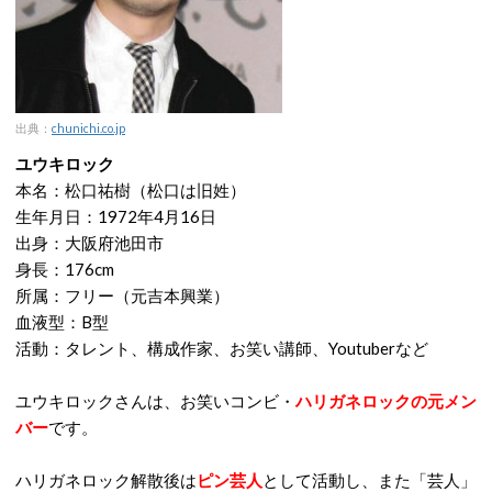
出典：
chunichi.co.jp
ユウキロック
本名：松口祐樹（松口は旧姓）
生年月日：1972年4月16日
出身：大阪府池田市
身長：176cm
所属：フリー（元吉本興業）
血液型：B型
活動：タレント、構成作家、お笑い講師、Youtuberなど
ユウキロックさんは、お笑いコンビ・
ハリガネロックの元メン
バー
です。
ハリガネロック解散後は
ピン芸人
として活動し、また「芸人」