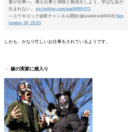
妻が仕事へ。俺も仕事と掃除と勉強をしよう。学ばな金が
生まれない。
pic.twitter.com/mgj8R8Ytf3
— ユウキロック@新チャンネル開始 (@yuukirock0416)
Sep
tember 30, 2020
しかも、かなり忙しいお仕事をされているようです。
嫁の実家に婿入り