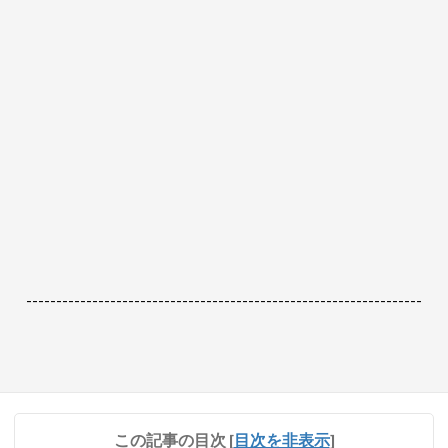
------------------------------------------------------------------
この記事の目次
[
目次を非表示
]