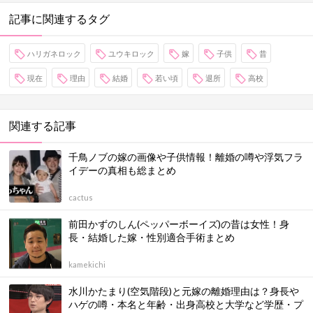
記事に関連するタグ
ハリガネロック
ユウキロック
嫁
子供
昔
現在
理由
結婚
若い頃
退所
高校
関連する記事
千鳥ノブの嫁の画像や子供情報！離婚の噂や浮気フラ
イデーの真相も総まとめ
cactus
前田かずのしん(ペッパーボーイズ)の昔は女性！身
長・結婚した嫁・性別適合手術まとめ
kamekichi
水川かたまり(空気階段)と元嫁の離婚理由は？身長や
ハゲの噂・本名と年齢・出身高校と大学など学歴・プ