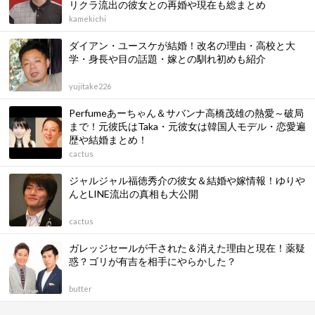
リクラ流出の彼女との再婚や現在も総まとめ
kamekichi
ダイアン・ユースケが結婚！改名の理由・高校と大
学・身長や目の話題・嫁との馴れ初めも紹介
yujitake226
Perfumeあーちゃん＆サバンナ高橋茂雄の熱愛～破局
まで！元彼氏はTaka・元彼女は韓国人モデル・恋愛遍
歴や結婚まとめ！
cactus
ジャルジャル福徳秀介の彼女＆結婚や嫁情報！ゆりや
んとLINE流出の真相も大公開
cactus
ガレッジセールが干された＆消えた理由と現在！薬疑
惑？ゴリが有吉を相手にやらかした？
butter