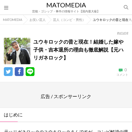
MATOMEDIA
芸能・ゴシップ・事件の情報サイト【国内最大級】
MATOMEDIA
お笑い芸人
芸人（コンビ・男性）
ユウキロックの昔と現在！
gurung
ユウキロックの昔と現在！結婚した嫁や
子供・吉本退所の理由も徹底解説【元ハ
リガネロック】
0
コメント
広告 / スポンサーリンク
はじめに
元ハリガネロックのユウキロックさんですが、コンビ解消の理