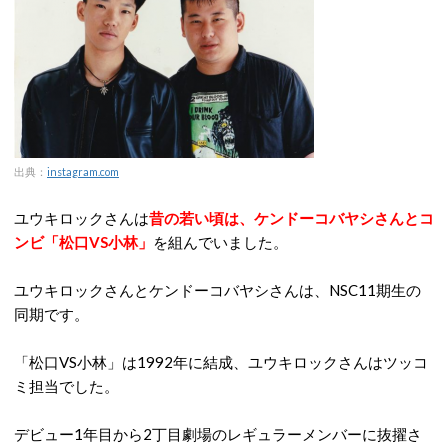
出典：
instagram.com
ユウキロックさんは
昔の若い頃は、ケンドーコバヤシさんとコ
ンビ「
松口VS小林
」
を組んでいました。
ユウキロックさんとケンドーコバヤシさんは、NSC11期生の
同期です。
「松口VS小林」は1992年に結成、ユウキロックさんはツッコ
ミ担当でした。
デビュー1年目から2丁目劇場のレギュラーメンバーに抜擢さ