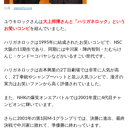
出典：
sponichi.co.jp
ユウキロックさんは
大上邦博さんと「ハリガネロック」という
お笑いコンビ
を組んでいました。
ハリガネロックは1995年に結成されたお笑いコンビで、NSC
大阪の11期生であり、同期には中川家・陣内智則・たむらけ
んじ・ケンドーコバヤシなどがいるすごい世代です。
ハリガネロックは吉本興業の2丁目劇場では非常に人気が高
く、2丁拳銃やシャンプーハットと並ぶ人気コンビで、漫才の
実力はお笑いファンから高く評価されていました。
また、NHKの爆笑オンエアバトルでは2001年度に4代目チャ
ンピオンに輝いています。
さらに2001年の第1回M-1グランプリでは、決勝に進出、最終
決戦で中川家に敗れて、準優勝に終わっています。