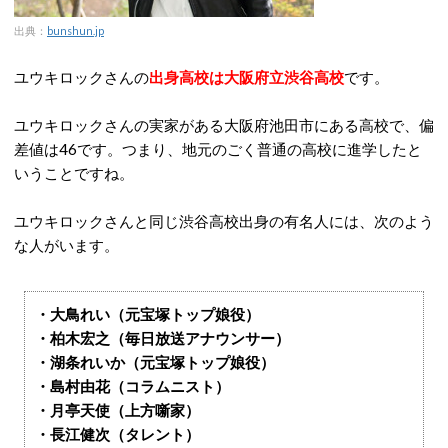
出典：
bunshun.jp
ユウキロックさんの
出身高校は大阪府立渋谷高校
です。
ユウキロックさんの実家がある大阪府池田市にある高校で、偏
差値は46です。つまり、地元のごく普通の高校に進学したと
いうことですね。
ユウキロックさんと同じ渋谷高校出身の有名人には、次のよう
な人がいます。
・大鳥れい（元宝塚トップ娘役）
・柏木宏之（毎日放送アナウンサー）
・湖条れいか（元宝塚トップ娘役）
・島村由花（コラムニスト）
・月亭天使（上方噺家）
・長江健次（タレント）