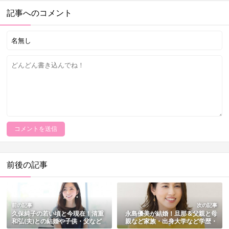
記事へのコメント
前後の記事
前の記事
次の記事
久保純子の若い頃と今現在！清重
永島優美が結婚！旦那＆父親と母
和弘(夫)との結婚や子供・父など
親など家族・出身大学など学歴・
家族も総まとめ【画像多数】
歴代彼氏も総まとめ