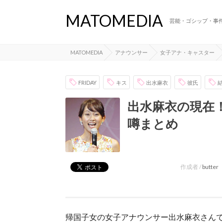
MATOMEDIA
芸能・ゴシップ・事
MATOMEDIA
アナウンサー
女子アナ・キャスター
FRIDAY
キス
出水麻衣
彼氏
出水麻衣の現在
噂まとめ
作成者 /
butter
帰国子女の女子アナウンサー出水麻衣さん