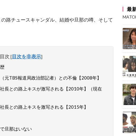
最
MAT
との路チュースキャンダル、結婚や旦那の噂、そして
目次
[
目次を非表示
]
歴
元TBS報道局政治部記者）との不倫【2008年】
社長との路上キスが激写される【2010年】（現在
社長との路上キスを激写される【2015年】
で旦那はいない