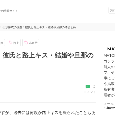
件の情報サイト
出水麻衣の現在！彼氏と路上キス・結婚や旦那の噂まとめ
結婚
路上
非表示
MA
！彼氏と路上キス・結婚や旦那の
MAT
ゴシッ
能人の
プ、そ
事にし
や掲載
0
所有者
コメント
理者が
メール
http:/
ですが、過去には何度か路上キスを撮られたこともあ