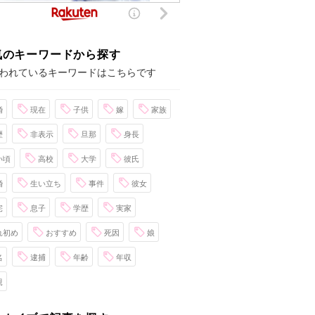
気のキーワードから探す
われているキーワードはこちらです
婚
現在
子供
嫁
家族
歴
非表示
旦那
身長
い頃
高校
大学
彼氏
婚
生い立ち
事件
彼女
宅
息子
学歴
実家
れ初め
おすすめ
死因
娘
名
逮捕
年齢
年収
親