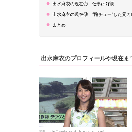
出水麻衣の現在② 仕事は好調
出水麻衣の現在③ “路チュー”した元
まとめ
出水麻衣のプロフィールや現在ま
出典：http://two-tone-cat.c.blog.so-net.ne.jp/