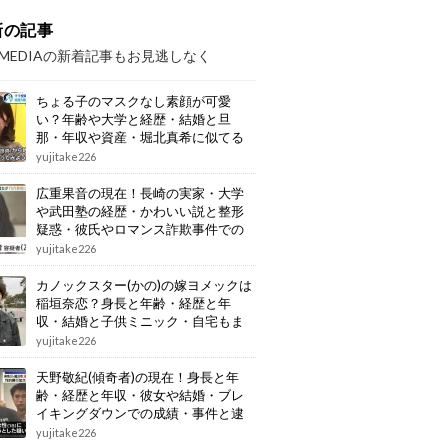
新の記事
OMEDIAの新着記事もお見逃しなく
ちょる子のマスクなし素顔が可愛
い？年齢や大学と経歴・結婚と旦
那・年収や資産・堀北真希に似てる
画像もまとめ
yujitake226
広重果音の現在！長崎の実家・大学
や武田塾の経歴・かわいい説と整形
疑惑・彼氏やロマンス詐欺事件での
逮捕もまとめ
yujitake226
カノックスター(かの)の嫁ヨメックは
稲垣奈恋？身長と年齢・経歴と年
収・結婚と子供ミニック・自宅もま
とめ
yujitake226
天野敬紀(傾奇者)の現在！身長と年
齢・経歴と年収・彼女や結婚・ブレ
イキングダウンでの成績・事件と逮
捕もまとめ
yujitake226