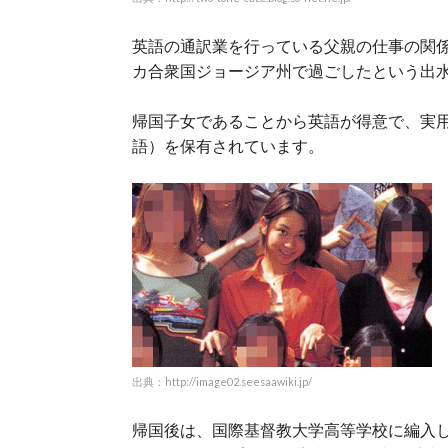
英語の通訳業を行っている父親の仕事の関係
カ合衆国ジョージア州で過ごしたという出
帰国子女であることから英語が得意で、実用英
語）を保有されています。
出典：http://image02.seesaawiki.jp/
帰国後は、国際基督教大学高等学校に編入