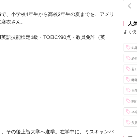
で、小学校4年生から高校2年生の夏までを、アメリ
水麻衣さん。
人
よく使
語技能検定1級・TOEIC980点・教員免許（英
結
経
若
離
自
馴
本
父
し、その後上智大学へ進学。在学中に、ミスキャンパ