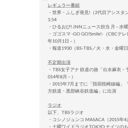
レギュラー番組
・世界・ふしぎ発見!（2代目アシスタント[t 
1:54
・ひるおび! JNNニュース担当 月 – 水曜日
・ゴゴスマ -GO GO!Smile!-（CB
年10月1日 – ）
・報道1930（BS-TBS／火・水・金曜日、
不定期出演
・TBS女子アナ 鉄道の旅「出水麻衣・
014年8月 – ）
・2015年7月までに「指宿枕崎線編
方鉄道・黒部峡谷鉄道編」に出演
ラジオ
以下、TBSラジオ
・コシノジュンコ MASACA（2015年4月
・土曜ワイドラジオTOKYO ナイツのちゃ