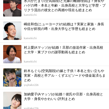
水川かたまり(空気階段)と元嫁の離婚理由は？身長や
ハゲの噂・本名と年齢・出身高校と大学など学歴・プ
リクラ流出の彼女との再婚や現在も総まとめ
kamekichi
嶋佐和也(ニューヨーク)の結婚は？実家と家族・身長
や目が斜視の噂・出身大学など学歴も総まとめ
kamekichi
村上愛(Aマッソ)が結婚！旦那の放送作家・出身高校
と大学・東ブクロの謝罪動画も総まとめ
kamekichi
鈴木もぐら(空気階段)の嫁と子供！本名と生い立ちや
実家・高校と卒アル・くずエピソードや借金返済もま
とめ
yujitake226
加納愛子(Aマッソ)が結婚！彼氏や旦那・出身高校と
大学・身長やかわいい評判まとめ
yujitake226