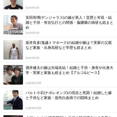
kamekichi
安田和博(デンジャラス)の嫁が美人！芸歴と年収・結
婚と子供・有吉弘行との関係・脳腫瘍の病状も総まと
め
kamekichi
坂井良多(鬼越トマホーク)の結婚や嫁は？実家の父親
など家族・出身高校など学歴も総まとめ
kamekichi
酒井健太の嫁は矢端名結！結婚と子供・身長や出身大
学・実家と家族も総まとめ【アルコ&ピース】
yujitake226
パルト小石(ナポレオンズ)の現在と死因！結婚した嫁
と子供など家族・急性白血病での闘病まとめ
yujitake226