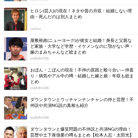
ヒロシ(芸人)の現在！ネタや昔の月収・結婚しない理
由・死んだのは別人まとめ
cactus
屋敷裕政(ニューヨーク)が彼女と結婚！身長と父親な
ど家族・大学など学歴・イケメンなのに顎がない声・
嫁のまみちゃんなど総まとめ
yujitake226
おぼん・こぼんの現在！不仲の原因と殴り合い～仲直
り・病気やアル中の噂・結婚した嫁と娘・年収も総ま
とめ
yujitake226
ダウンタウンとウッチャンナンチャンの仲と芸歴！不
仲説や共演NG説の真相も紹介
yujitake226
ダウンタウンと爆笑問題の不仲説と共演NGの理由！
芸歴や土下座強要の噂もまとめ【松本人志・太田光】