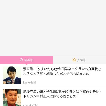
新着順
人気順
濱家隆一(かまいたち)は創価学会？身長や出身高校と
大学など学歴・結婚した嫁と子供も総まとめ
kamekichi
肥後克広の嫁と子供(娘/息子)や孫とは？家族や身長・
ドリカム中村正人に似てる説まとめ
yujitake226