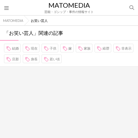
MATOMEDIA
芸能・ゴシップ・事件の情報サイト
MATOMEDIA
お笑い芸人
「お笑い芸人」関連の記事
結婚
現在
子供
嫁
家族
経歴
非表示
旦那
身長
若い頃