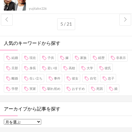
yujitake226
5 / 21
人気のキーワードから探す
結婚
現在
子供
嫁
家族
経歴
非表示
旦那
身長
若い頃
高校
大学
彼氏
離婚
生い立ち
事件
彼女
自宅
息子
学歴
実家
馴れ初め
おすすめ
死因
娘
アーカイブから記事を探す