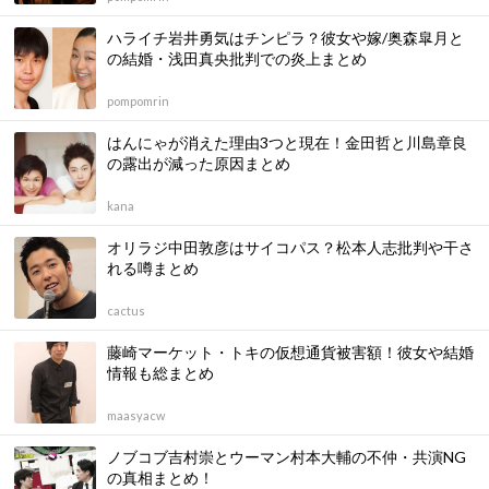
ハライチ岩井勇気はチンピラ？彼女や嫁/奥森皐月と
の結婚・浅田真央批判での炎上まとめ
pompomrin
はんにゃが消えた理由3つと現在！金田哲と川島章良
の露出が減った原因まとめ
kana
オリラジ中田敦彦はサイコパス？松本人志批判や干さ
れる噂まとめ
cactus
藤崎マーケット・トキの仮想通貨被害額！彼女や結婚
情報も総まとめ
maasyacw
ノブコブ吉村崇とウーマン村本大輔の不仲・共演NG
の真相まとめ！