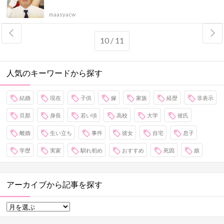
maasyacw
10 / 11
人気のキーワードから探す
結婚
現在
子供
嫁
家族
経歴
非表示
旦那
身長
若い頃
高校
大学
彼氏
離婚
生い立ち
事件
彼女
自宅
息子
学歴
実家
馴れ初め
おすすめ
死因
娘
アーカイブから記事を探す