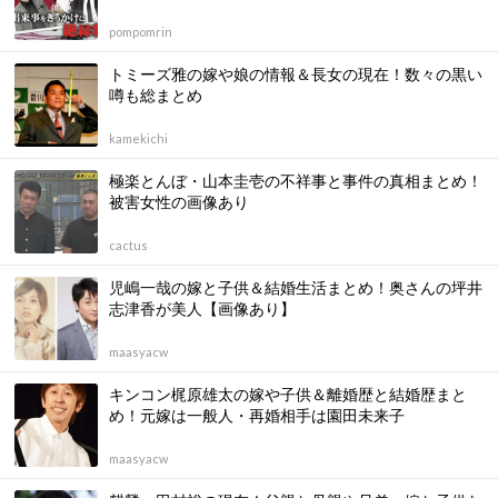
pompomrin
トミーズ雅の嫁や娘の情報＆長女の現在！数々の黒い
噂も総まとめ
kamekichi
極楽とんぼ・山本圭壱の不祥事と事件の真相まとめ！
被害女性の画像あり
cactus
児嶋一哉の嫁と子供＆結婚生活まとめ！奥さんの坪井
志津香が美人【画像あり】
maasyacw
キンコン梶原雄太の嫁や子供＆離婚歴と結婚歴まと
め！元嫁は一般人・再婚相手は園田未来子
maasyacw