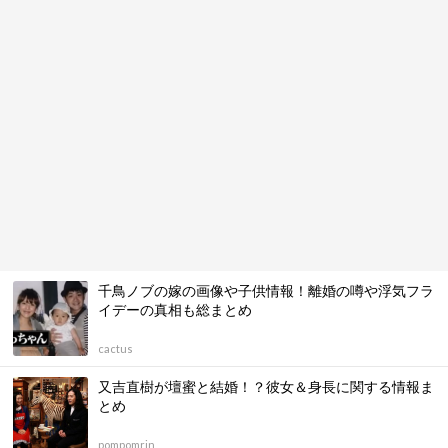
千鳥ノブの嫁の画像や子供情報！離婚の噂や浮気フラ
イデーの真相も総まとめ
cactus
又吉直樹が壇蜜と結婚！？彼女＆身長に関する情報ま
とめ
pompomrin