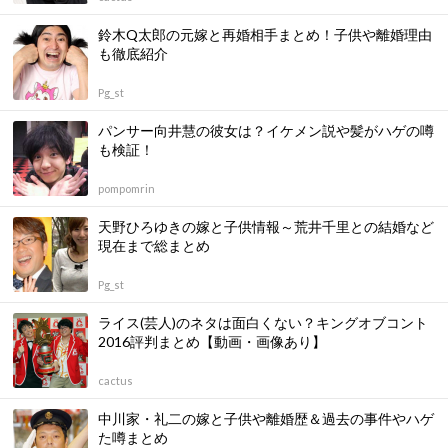
鈴木Q太郎の元嫁と再婚相手まとめ！子供や離婚理由
も徹底紹介
Pg_st
パンサー向井慧の彼女は？イケメン説や髪がハゲの噂
も検証！
pompomrin
天野ひろゆきの嫁と子供情報～荒井千里との結婚など
現在まで総まとめ
Pg_st
ライス(芸人)のネタは面白くない？キングオブコント
2016評判まとめ【動画・画像あり】
cactus
中川家・礼二の嫁と子供や離婚歴＆過去の事件やハゲ
た噂まとめ