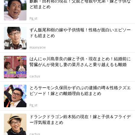
麒麟・田村裕の現在！父親と母親や兄弟・嫁と子供な
ど総まとめ
Pg_st
ずん飯尾和樹の嫁や子供情報！性格が面白いエピソー
ドも総まとめ
maasyacw
はんにゃ川島章良の嫁と子供・現在まとめ！結婚前に
腎臓がんが発覚し妻の菜月さんと乗り越えるも離婚
cactus
とろサーモン久保田かずのぶの逮捕の噂＆性格クズエ
ピソード！嫁との離婚理由も総まとめ
Pg_st
ドランクドラゴン鈴木拓の現在！嫁と子供＆フライデ
ー浮気報道まとめ
cactus