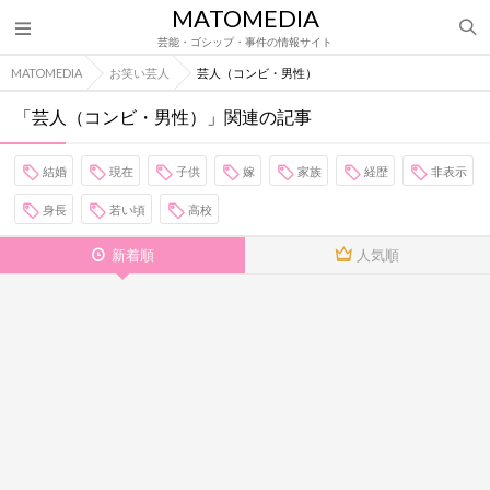
MATOMEDIA
芸能・ゴシップ・事件の情報サイト
MATOMEDIA
お笑い芸人
芸人（コンビ・男性）
「芸人（コンビ・男性）」関連の記事
結婚
現在
子供
嫁
家族
経歴
非表示
身長
若い頃
高校
新着順
人気順