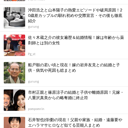
沖田浩之と山本陽子の熱愛エピソードや破局原因！2
0歳差カップルの馴れ初めや交際宣言・その後も徹底
紹介
gurung
佐々木蔵之介の彼女遍歴＆結婚情報！嫁は年齢から薬
剤師とは別の女性
Pg_st
船戸順の若い頃と現在！嫁の岩井友見との結婚と子
供・病気や死因も総まとめ
gurung
市村正親と篠原涼子の結婚と子供や離婚原因！元嫁・
八重沢真美からの略奪婚に終止符
pompomrin
石井智也(俳優)の現在！父親や家族・結婚・遠藤要や
エハラマサヒロなど似てる芸能人まとめ