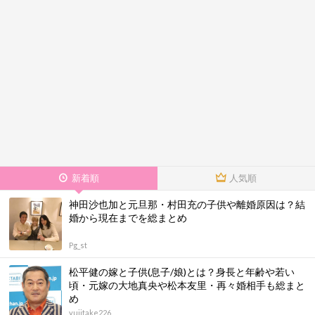
新着順
人気順
神田沙也加と元旦那・村田充の子供や離婚原因は？結
婚から現在までを総まとめ
Pg_st
松平健の嫁と子供(息子/娘)とは？身長と年齢や若い
頃・元嫁の大地真央や松本友里・再々婚相手も総まと
め
yujitake226