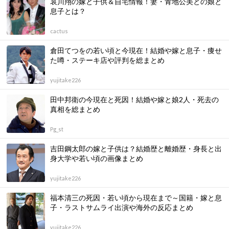
哀川翔の嫁と子供＆自宅情報！妻・青地公美との娘と
息子とは？
cactus
倉田てつをの若い頃と今現在！結婚や嫁と息子・痩せ
た噂・ステーキ店や評判を総まとめ
yujitake226
田中邦衛の今現在と死因！結婚や嫁と娘2人・死去の
真相を総まとめ
Pg_st
吉田鋼太郎の嫁と子供は？結婚歴と離婚歴・身長と出
身大学や若い頃の画像まとめ
yujitake226
福本清三の死因・若い頃から現在まで～国籍・嫁と息
子・ラストサムライ出演や海外の反応まとめ
yujitake226