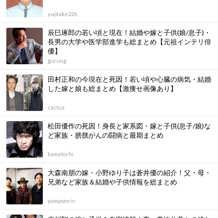
yujitake226
辰巳琢郎の若い頃と現在！結婚や嫁と子供(娘/息子)・
長男の大学や医学部進学も総まとめ【元祖インテリ俳
優】
gurung
田村正和の今現在と死因！若い頃や心臓の病気・結婚
した嫁と娘も総まとめ【激痩せ画像あり】
cactus
松田優作の死因！身長と家系図・嫁と子供(息子/娘)な
ど家族・膀胱がんの闘病と最期まとめ
kamekichi
大森南朋の嫁・小野ゆり子は蒼井優の紹介！父・母・
兄弟など家族＆結婚や子供情報を総まとめ
pompomrin