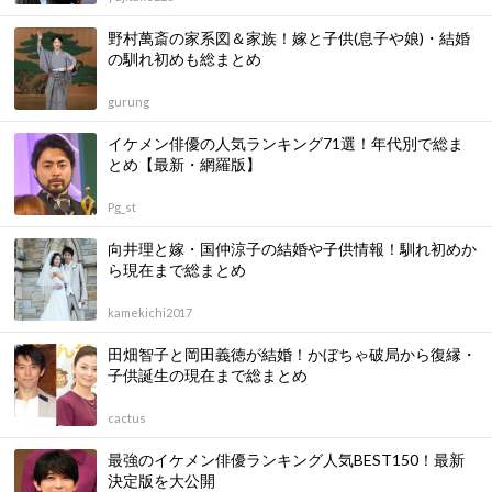
野村萬斎の家系図＆家族！嫁と子供(息子や娘)・結婚
の馴れ初めも総まとめ
gurung
イケメン俳優の人気ランキング71選！年代別で総ま
とめ【最新・網羅版】
Pg_st
向井理と嫁・国仲涼子の結婚や子供情報！馴れ初めか
ら現在まで総まとめ
kamekichi2017
田畑智子と岡田義徳が結婚！かぼちゃ破局から復縁・
子供誕生の現在まで総まとめ
cactus
最強のイケメン俳優ランキング人気BEST150！最新
決定版を大公開