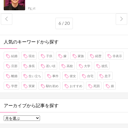
Pg_st
6 / 20
人気のキーワードから探す
結婚
現在
子供
嫁
家族
経歴
非表示
旦那
身長
若い頃
高校
大学
彼氏
離婚
生い立ち
事件
彼女
自宅
息子
学歴
実家
馴れ初め
おすすめ
死因
娘
アーカイブから記事を探す