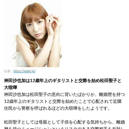
出典：
https://mdpr.jp/
神田沙也加は12歳年上のギタリストと交際を始め松田聖子と
大喧嘩
神田沙也加は松田聖子の意向に背いたばかりか、離婚歴を持つ
12歳年上のギタリストと交際を始めたことで心配されて近隣
住民から警察を呼ばれるほどの大喧嘩をしたようです。
松田聖子としては母親として子供を心配する気持ちから、離婚
歴を持つミュージシャンというリスクのある交際相手を反対し