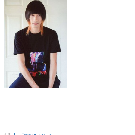
出典：
http://www.suruga-ya.jp/