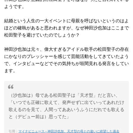
ようです。
結婚という人生の一大イベントに母親を呼ばないというのはよ
ほどの確執があると思われますが、なぜ神田沙也加はここまで
松田聖子を避けていたのでしょうか？
神田沙也加は元々、偉大すぎるアイドル歌手の松田聖子の存在
にかなりのプレッシャーを感じて芸能活動をしてきていたよう
で、インタビューなどでその気持ちが垣間見れる発言をしてい
ます。
（沙也加は）母である松田聖子は「天才型」だと言い、
「いつでも正確に歌えて、発声せずに出ていってあれだけ
歌えるのを見て、人間ってああいうふうにだれでも歌える
と（デビュー前は）思ってた」
引用：
マイナビニュース – 神田沙也加、天才型の母との違いに絶望した過去