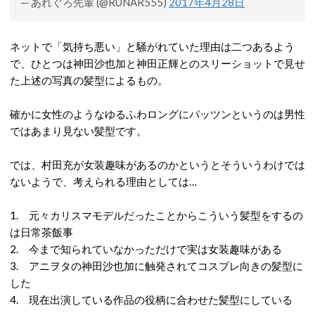
— あれぐろ先輩 (@RUNAR555)
2017年4月28日
ネットで「気持ち悪い」と騒がれていた理由は二つあるよう
で、ひとつは神田沙也加と神田正輝とのスリーショットで見せ
た上述の写真の髪型によるもの。
確かに女性のようなゆるふわロングにパッツンというのは男性
ではあまり見ない髪型です。
では、村田充が女装趣味があるのかというとそういうわけでは
ないようで、考えられる理由としては…
1. 元々カリスマモデルだったことからこういう髪型をするの
は日常茶飯事
2. 今まで知られていなかっただけで実は女装趣味がある
3. アニヲタの神田沙也加に触発されてコスプレ向きの髪型に
した
4. 現在出演している作品の役柄に合わせた髪型にしている