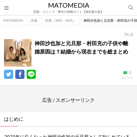
MATOMEDIA
芸能・ゴシップ・事件の情報サイト【国内最大級】
MATOMEDIA
俳優
俳優（30代・40代）
神田沙也加と元旦那・村田充の子
Pg_st
神田沙也加と元旦那・村田充の子供や離
婚原因は？結婚から現在までを総まとめ
5
コメント
広告 / スポンサーリンク
はじめに
2021年に亡くなった神田沙也加の元旦那として知られている