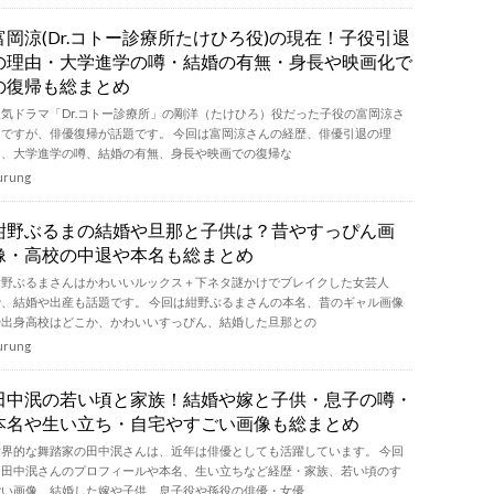
富岡涼(Dr.コトー診療所たけひろ役)の現在！子役引退
の理由・大学進学の噂・結婚の有無・身長や映画化で
の復帰も総まとめ
人気ドラマ「Dr.コトー診療所」の剛洋（たけひろ）役だった子役の富岡涼さ
んですが、俳優復帰が話題です。 今回は富岡涼さんの経歴、俳優引退の理
由、大学進学の噂、結婚の有無、身長や映画での復帰な
urung
紺野ぶるまの結婚や旦那と子供は？昔やすっぴん画
像・高校の中退や本名も総まとめ
紺野ぶるまさんはかわいいルックス＋下ネタ謎かけでブレイクした女芸人
で、結婚や出産も話題です。 今回は紺野ぶるまさんの本名、昔のギャル画像
や出身高校はどこか、かわいいすっぴん、結婚した旦那との
urung
田中泯の若い頃と家族！結婚や嫁と子供・息子の噂・
本名や生い立ち・自宅やすごい画像も総まとめ
世界的な舞踏家の田中泯さんは、近年は俳優としても活躍しています。 今回
は田中泯さんのプロフィールや本名、生い立ちなど経歴・家族、若い頃のす
ごい画像、結婚した嫁や子供、息子役や孫役の俳優・女優