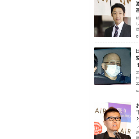
g
2
2
g