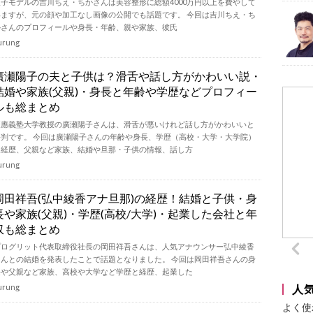
双子モデルの吉川ちえ・ちかさんは美容整形に総額4000万円以上を費やして
いますが、元の顔や加工なし画像の公開でも話題です。 今回は吉川ちえ・ち
かさんのプロフィールや身長・年齢、親や家族、彼氏
urung
廣瀬陽子の夫と子供は？滑舌や話し方がかわいい説・
結婚や家族(父親)・身長と年齢や学歴などプロフィー
ルも総まとめ
慶應義塾大学教授の廣瀬陽子さんは、滑舌が悪いけれど話し方がかわいいと
評判です。 今回は廣瀬陽子さんの年齢や身長、学歴（高校・大学・大学院）
と経歴、父親など家族、結婚や旦那・子供の情報、話し方
urung
岡田祥吾(弘中綾香アナ旦那)の経歴！結婚と子供・身
長や家族(父親)・学歴(高校/大学)・起業した会社と年
収も総まとめ
プログリット代表取締役社長の岡田祥吾さんは、人気アナウンサー弘中綾香
さんとの結婚を発表したことで話題となりました。 今回は岡田祥吾さんの身
長や父親など家族、高校や大学など学歴と経歴、起業した
urung
人
よく使