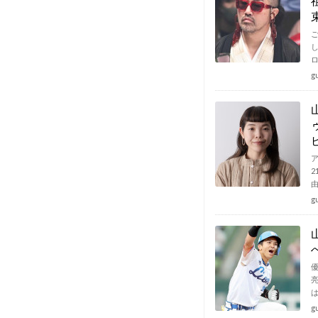
g
g
g