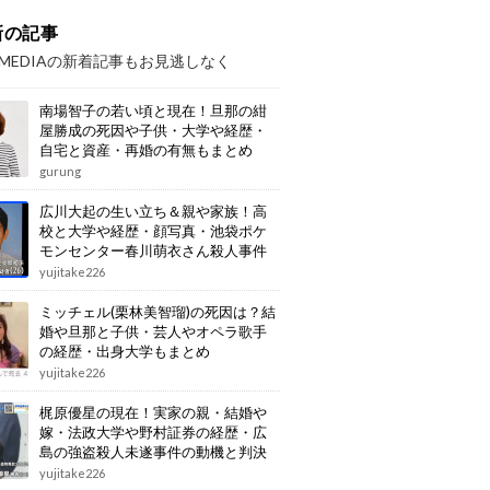
新の記事
OMEDIAの新着記事もお見逃しなく
南場智子の若い頃と現在！旦那の紺
屋勝成の死因や子供・大学や経歴・
自宅と資産・再婚の有無もまとめ
gurung
広川大起の生い立ち＆親や家族！高
校と大学や経歴・顔写真・池袋ポケ
モンセンター春川萌衣さん殺人事件
の動機もまとめ
yujitake226
ミッチェル(栗林美智瑠)の死因は？結
婚や旦那と子供・芸人やオペラ歌手
の経歴・出身大学もまとめ
yujitake226
梶原優星の現在！実家の親・結婚や
嫁・法政大学や野村証券の経歴・広
島の強盗殺人未遂事件の動機と判決
もまとめ
yujitake226