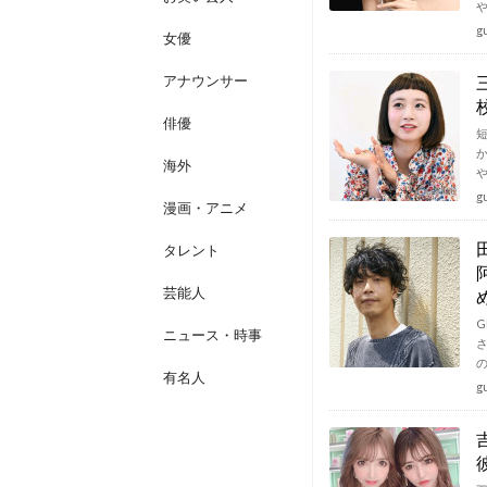
g
女優
アナウンサー
俳優
海外
g
漫画・アニメ
タレント
芸能人
G
ニュース・時事
有名人
g