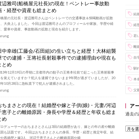
渡辺雅司(船橋屋元社長)の現在！ベントレー事故動
画・経歴や資産も総まとめ
結
船橋屋の元社長・渡辺雅司さんはベントレーでの交通事故＆恫喝動画が拡散
し、大炎上しました。 今回は渡辺雅司さんのプロフィールや家族、学歴や経
経
歴、愛車や資産、事故動画の拡散と現在を紹介します。
若
urung
離
田中幸雄(工藤会/石田組)の生い立ちと経歴！大林組襲
撃での逮捕・王将社長射殺事件での逮捕理由や現在も
自
まとめ
馴
013年12月19日の早朝に京都市内の餃子の王将本社前で起こった王将射殺事
件を覚えていますか？犯人を逮捕できないまま9年間が過ぎていましたが、20
本
2年10月28日に急転直下で犯人が逮捕されました。
父
urung
おちまさとの現在！結婚歴や嫁と子供(娘)・元妻/河辺
ア
千恵子との離婚原因・身長や学歴＆経歴と年収も総ま
過去の
とめ
プロデューサーのおちまさとさんは3回の結婚歴があり、嫁との年の差や離婚
原因も話題です。 今回はおちまさとさんの身長、学歴・経歴と推定年収、結
婚や再婚歴と嫁3人、河辺千恵子さんとの離婚原因や娘