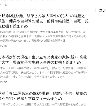
urung
ス
小野勇(札幌/瀬川結菜さん殺人事件の犯人) の経歴と
家族！傭兵や自衛隊の過去・前科や結婚歴・自宅・犯
行動機も総まとめ
022年10月10日に発覚した札幌女子大生死体遺棄事件は、SNSでつながった
嘱託殺人の可能性があります。 札幌女子大生遺体遺棄事件の犯人である小野
勇の実家の家族や生い立ち、高校時代や経歴（自衛隊・傭
urung
山本巧次郎の現在！生い立ちと実家の家族(親)・高校
と大学・堺市女子大生殺人事件の動機も総まとめ
堺市女子大生殺人事件の犯人・山本巧次郎は、彼女だった被害者・大田夏瑚
さんを包丁で刺し、失血死させています。 今回は事件の概要や山本巧次郎の
家族（親）、生い立ちと剣道、中学・高校・大学、DVや
urung
用稲千春(二岡智宏の嫁)の現在！結婚と子供・離婚の
噂や自宅・経歴とプロフィールまとめ
元フリーアナウンサーの用稲千春さんは元巨人の二岡智宏選手と結婚しまし