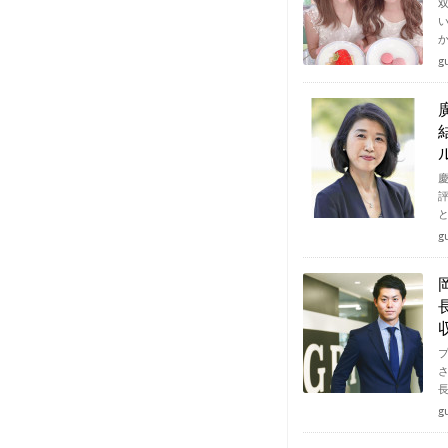
g
g
g