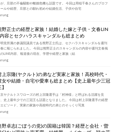
たが、旦那の不倫騒動や離婚危機も話題です。 今回は用稲千春さんのプロフ
ィールや経歴、旦那との馴れ初めや結婚生活、子供や自宅
urung
熊野正士の経歴と家族！結婚した嫁と子供・文春LIN
E内容とセクハラスキャンダルも総まとめ
公明党所属の参議院議員である熊野正士氏は、セクハラスキャンダルを週刊
文春に報じられました。 今回は熊野正士のスキャンダルの内容や週刊文春掲
載のLINE内容、報道後の現在、学歴や経歴と家族（結
urung
村上宗隆(ヤクルト)の弟など実家と家族！高校時代・
彼女や結婚・自宅や愛車も総まとめ【史上最年少三冠
王】
東京ヤクルトスワローズの村上宗隆選手は「村神様」と呼ばれる活躍を見
せ、史上最年少での三冠王も話題となりました。 今回は村上宗隆選手の経歴
やエピソード、実家の家族や高校時代の弟とのそっくり写真
urung
奥野卓志(ごぼうの党)の国籍は韓国？経歴と会社・曽