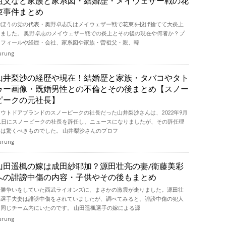
祖父など家族と家系図・結婚歴・メイウェザー戦の花
束事件まとめ
ごぼうの党の代表・奥野卓志氏はメイウェザー戦で花束を投げ捨てて大炎上
しました。 奥野卓志のメイウェザー戦での炎上とその後の現在や何者か？プ
ロフィールや経歴・会社、家系図や家族・曽祖父・親、韓
urung
山井梨沙の経歴や現在！結婚歴と家族・タバコやタト
ゥー画像・既婚男性との不倫とその後まとめ【スノー
ピークの元社長】
アウトドアブランドのスノーピークの社長だった山井梨沙さんは、2022年9月
21日にスノーピークの社長を辞任し、ニュースになりましたが、その辞任理
由は驚くべきものでした。 山井梨沙さんのプロフ
urung
山田遥楓の嫁は成田紗耶加？源田壮亮の妻/衛藤美彩
への誹謗中傷の内容・子供やその後もまとめ
優勝争いをしていた西武ライオンズに、まさかの激震が走りました。源田壮
亮選手夫妻は誹謗中傷をされていましたが、調べてみると、誹謗中傷の犯人
は同じチーム内にいたのです。 山田遥楓選手の嫁による源
urung