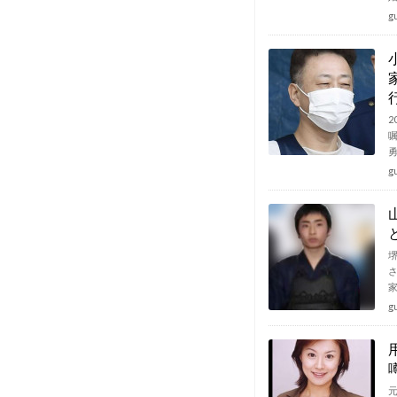
g
2
g
g