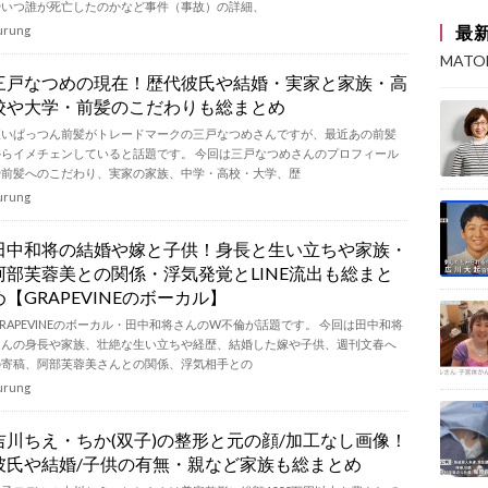
やいつ誰が死亡したのかなど事件（事故）の詳細、
最
urung
MAT
三戸なつめの現在！歴代彼氏や結婚・実家と家族・高
校や大学・前髪のこだわりも総まとめ
短いぱっつん前髪がトレードマークの三戸なつめさんですが、最近あの前髪
からイメチェンしていると話題です。 今回は三戸なつめさんのプロフィール
や前髪へのこだわり、実家の家族、中学・高校・大学、歴
urung
田中和将の結婚や嫁と子供！身長と生い立ちや家族・
阿部芙蓉美との関係・浮気発覚とLINE流出も総まと
め【GRAPEVINEのボーカル】
RAPEVINEのボーカル・田中和将さんのW不倫が話題です。 今回は田中和将
さんの身長や家族、壮絶な生い立ちや経歴、結婚した嫁や子供、週刊文春へ
の寄稿、阿部芙蓉美さんとの関係、浮気相手との
urung
吉川ちえ・ちか(双子)の整形と元の顔/加工なし画像！
彼氏や結婚/子供の有無・親など家族も総まとめ