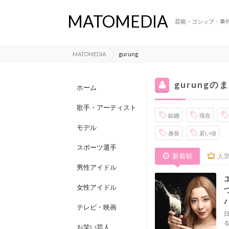
MATOMEDIA
芸能・ゴシップ・事
MATOMEDIA
gurung
gurungの
ホーム
歌手・アーティスト
結婚
現在
モデル
身長
若い頃
スポーツ選手
新着順
人
男性アイドル
女性アイドル
テレビ・映画
る
お笑い芸人