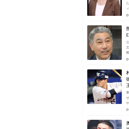
g
g
g