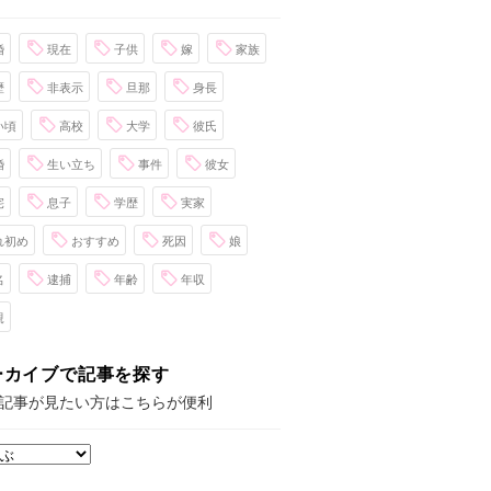
婚
現在
子供
嫁
家族
歴
非表示
旦那
身長
い頃
高校
大学
彼氏
婚
生い立ち
事件
彼女
宅
息子
学歴
実家
れ初め
おすすめ
死因
娘
名
逮捕
年齢
年収
親
ーカイブで記事を探す
記事が見たい方はこちらが便利