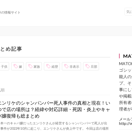
件の情報サイト
まとめ記事
MA
MAT
子供
嫁
家族
経歴
非表示
旦那
ゴシッ
能人の
プ、そ
事にし
気順
や掲載
エンリケのシャンパンバー死人事件の真相と現在！い
所有者
つで店の場所は？経緯や対応詳細・死因・炎上やキャ
理者が
バ嬢復帰も総まとめ
メール
日本一のキャバ嬢だったエンリケさんが経営するシャンパンバーで死人が出
http:/
事件が2022年10月に起こり、エンリケさんが炎上中です。 今回は店の場所