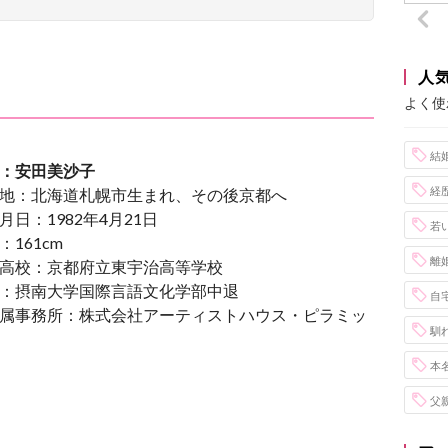
人
よく使
結
：安田美沙子
経
地：北海道札幌市生まれ、その後京都へ
月日：1982年4月21日
若
：161cm
離
高校：京都府立東宇治高等学校
：摂南大学国際言語文化学部中退
自
属事務所：株式会社アーティストハウス・ピラミッ
馴
本
父