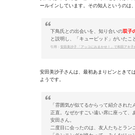
ールインしています。その知人というのは
下鳥氏との出会いを、知り合いの
双子
と説明し、「キューピッド」がいたこ
引用：
安田美沙子 「アッコにおまかせ！」で和田アキ子
安田美沙子さんは、最初あまりピンときて
ようです。
「雰囲気が似てるからって紹介された
正直。なぜかすごい遠い席に座って、
安田さん。
二度目に会ったのは、友人たちとラン
「ランニングが終わって、みんなにハ