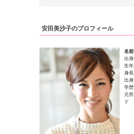
安田美沙子のプロフィール
名前
出身
生年
身長
出身
学歴
元所
ド