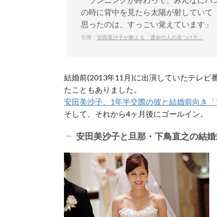
の時に背中を見たら太陽が射していて
思ったのは、すっごい覚えています」
引用：
安田美沙子が教える「運命の人の見つけ方」
結婚前(2013年11月)に出演していたテ
たこともありました。
安田美沙子、1年半交際の彼と結婚前向き「
そして、それから4ヶ月後にゴールイン。
安田美沙子と旦那・下鳥直之の結婚