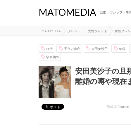
MATOMEDIA
芸能・ゴシップ・事
MATOMEDIA
タレント
女性タレント
女性タレン
妊活
子宮内膜症
安田美沙子
年収
馴れ初め
安田美沙子の旦
離婚の噂や現在
作成者 /
cactus