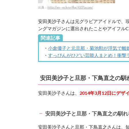
出典：
http://xn--ecknn9lqc9337a.com/
安田美沙子さんは元グラビアアイドルで、
ングマガジンに選出されたことやアイフル
関連記事
・
小倉優子と元旦那・菊池勲が浮気で離
・
すっぴんがひどい芸能人まとめ！衝撃ラ
安田美沙子と旦那・下鳥直之の馴
安田美沙子さんは、
2014年3月12日にデ
安田美沙子と旦那・下鳥直之の馴れ
安田美沙子さんと旦那・下鳥直之さんは、知