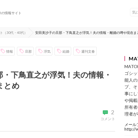
件の情報サイト
ト（30代・40代）
安田美沙子の旦那・下鳥直之が浮気！夫の情報・離婚の噂や現在ま
情報
旦那
浮気
結婚
週刊文春
MA
MAT
那・下鳥直之が浮気！夫の情報・
ゴシッ
能人の
まとめ
プ、そ
事にし
や掲載
所有者
2
理者が
コメント
メール
http:/