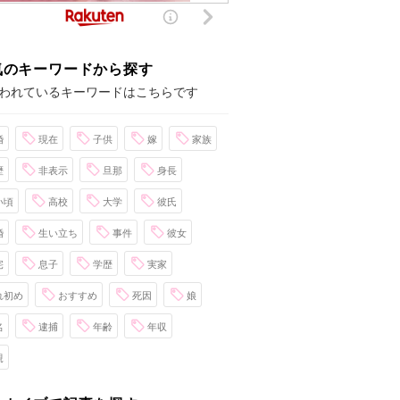
気のキーワードから探す
われているキーワードはこちらです
婚
現在
子供
嫁
家族
歴
非表示
旦那
身長
い頃
高校
大学
彼氏
婚
生い立ち
事件
彼女
宅
息子
学歴
実家
れ初め
おすすめ
死因
娘
名
逮捕
年齢
年収
親