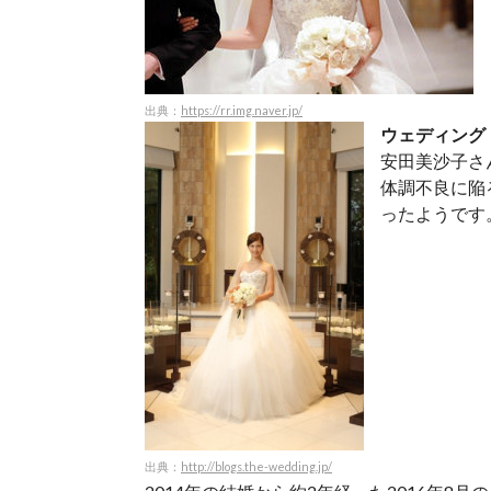
出典：
https://rr.img.naver.jp/
ウェディングド
安田美沙子さ
体調不良に陥
ったようです
出典：
http://blogs.the-wedding.jp/