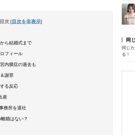
目次
[
目次を非表示
]
同
から結婚式まで
同じカ
ロフィール
る！
宮内膜症の過去も
＆謝罪
する反応
出産
属事務所を退社
の離婚はない？