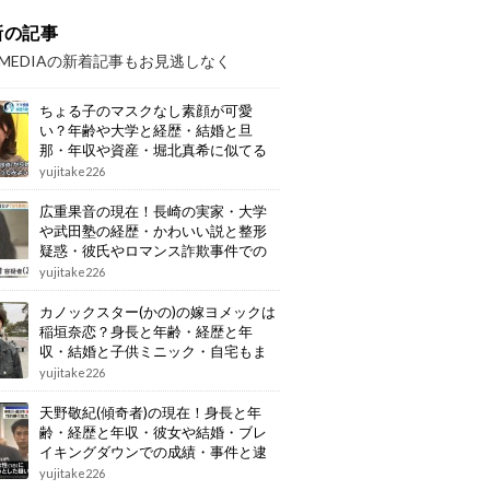
新の記事
OMEDIAの新着記事もお見逃しなく
ちょる子のマスクなし素顔が可愛
い？年齢や大学と経歴・結婚と旦
那・年収や資産・堀北真希に似てる
画像もまとめ
yujitake226
広重果音の現在！長崎の実家・大学
や武田塾の経歴・かわいい説と整形
疑惑・彼氏やロマンス詐欺事件での
逮捕もまとめ
yujitake226
カノックスター(かの)の嫁ヨメックは
稲垣奈恋？身長と年齢・経歴と年
収・結婚と子供ミニック・自宅もま
とめ
yujitake226
天野敬紀(傾奇者)の現在！身長と年
齢・経歴と年収・彼女や結婚・ブレ
イキングダウンでの成績・事件と逮
捕もまとめ
yujitake226