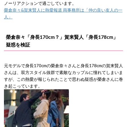
ノーリアクションで過ごしています。
榮倉奈々&賀来賢人に熱愛報道 両事務所は「仲の良い友人の一
人」
榮倉奈々「身長170cm？」賀来賢人「身長178cm」
疑惑を検証
元モデルで身長170cmの榮倉奈々さんと身長178cmの賀来賢人
さんは、双方スタイル抜群で素敵なカップルに憧れてしまいま
すが、この熱愛が報じられたことで思わぬ疑惑が榮倉さんに巻
き起こっています。