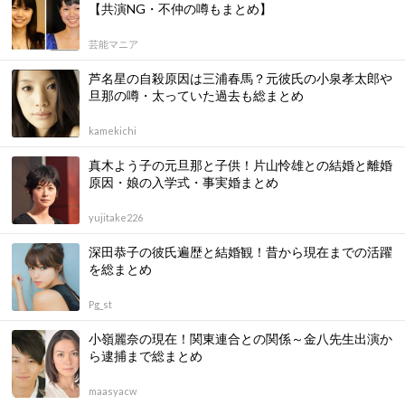
【共演NG・不仲の噂もまとめ】
芸能マニア
芦名星の自殺原因は三浦春馬？元彼氏の小泉孝太郎や
旦那の噂・太っていた過去も総まとめ
kamekichi
真木よう子の元旦那と子供！片山怜雄との結婚と離婚
原因・娘の入学式・事実婚まとめ
yujitake226
深田恭子の彼氏遍歴と結婚観！昔から現在までの活躍
を総まとめ
Pg_st
小嶺麗奈の現在！関東連合との関係～金八先生出演か
ら逮捕まで総まとめ
maasyacw