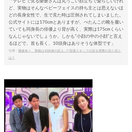
「テレビで見る榮倉さんは丸っこい顔立ちで愛らしいけれ
ど、実物はそんなベビーフェイスの持ち主とは思えないほ
どの長身女性で、生で見た時は圧倒されてしまいました。
公式サイトには170cmとありますが、ぺたんこの靴を履い
ていても同身長の俳優より背が高く、実際は175cmくらい
なんじゃないでしょうか。しかも“小顔の中の小顔”と言え
るほどで、首も長く、10頭身はありそうな体型です」
引用：
榮倉奈々、実物は10頭身の巨人…!? 現場スタッフが語る実際の見た目と
は？