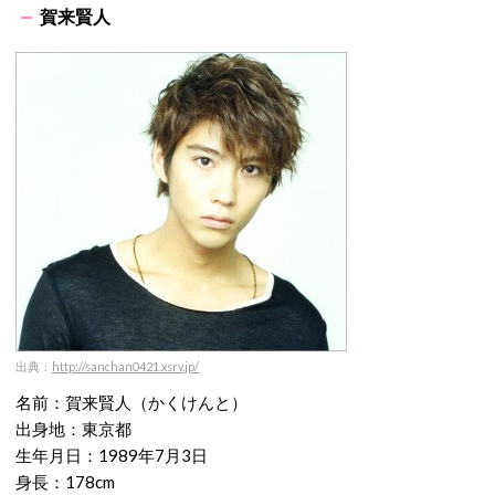
賀来賢人
出典：
http://sanchan0421.xsrv.jp/
名前：賀来賢人（かくけんと）
出身地：東京都
生年月日：1989年7月3日
身長：178cm