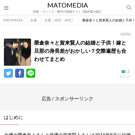
MATOMEDIA
芸能・ゴシップ・事件の情報サイト【国内最大級】
MATOMEDIA
女優
女優（30代・40代）
榮倉奈々と賀来賢人の結婚と子供
cactus
榮倉奈々と賀来賢人の結婚と子供！嫁と
旦那の身長差がおかしい？交際遍歴も合
わせてまとめ
2
コメント
広告 / スポンサーリンク
はじめに
女優の榮倉奈々さんと俳優の賀来賢人さんは2016年8月に結婚