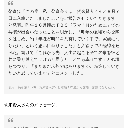
榮倉は「この度、私、榮倉奈々は、賀来賢人さんと８月７
日に入籍いたしましたことをご報告させていただきます」
と発表。昨年１０月期のＴＢＳドラマ「Ｎのために」での
共演が出会いだったことを明かし、「昨年の夏頃から交際
をはじめ、約１年ほど時間を共有していく中で、家族にな
りたい、という思いに至りました」と入籍までの経緯を述
べた。続けて「これから先、人生に起こる全ての事を彼と
共に乗り越えていけると思うと、とても幸せです」と心境
をつづり、「まだまだ未熟ではありますが、精進していき
たいと思っています」とコメントした。
引用：
榮倉奈々(28)、賀来賢人(27)と結婚！昨夏から交際「家族になりたい」
賀来賢人さんのメッセージ。