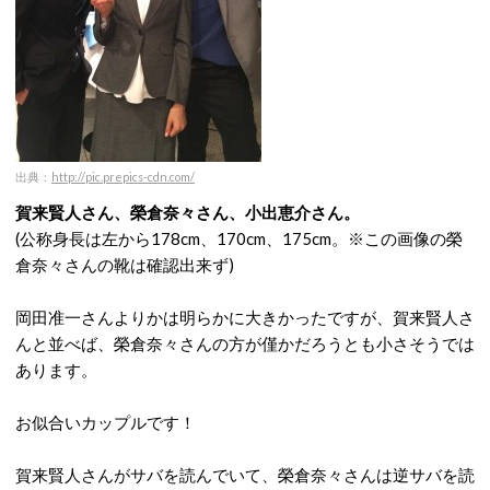
出典：
http://pic.prepics-cdn.com/
賀来賢人さん、榮倉奈々さん、小出恵介さん。
(公称身長は左から178cm、170cm、175cm。※この画像の榮
倉奈々さんの靴は確認出来ず)
岡田准一さんよりかは明らかに大きかったですが、賀来賢人さ
んと並べば、榮倉奈々さんの方が僅かだろうとも小さそうでは
あります。
お似合いカップルです！
賀来賢人さんがサバを読んでいて、榮倉奈々さんは逆サバを読