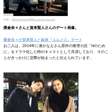
出典：
http://entame000ss.up.seesaa.net/
榮倉奈々さんと賀来賢人さんのデート画像。
榮倉奈々が賀来賢人と銀座『エルメス』デート
お二人は、2014年に湊かなえさん原作の推理小説「Nのため
に」をドラマ化した時のキャストとして共演しており、そのこ
とがきっかけに交際が始まったと伝えられています。