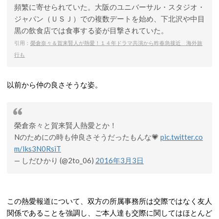
頻繁に寄せられていた。大阪のユニバーサル・スタジオ・
ジャパン（ＵＳＪ）での複数デートを始め、下北沢や中目
黒の飲食店では食事する姿が目撃されていた。
引用：
榮倉奈々＆賀来賢人が熱愛！１４年ドラマ共演から昨春急接近 海外旅
行も
以前から仲の良さそうな姿。
榮倉奈々と賀来賢人熱愛とか！
Nのためにの時も仲良さそうだったもんな💗
pic.twitter.co
m/Iks3N0RsiT
— しだひかり (@2to_06)
2016年3月3日
この熱愛報道について、双方の所属事務所は交際ではなく友人
関係であることを強調し、ご本人達も交際に関してはほとんど