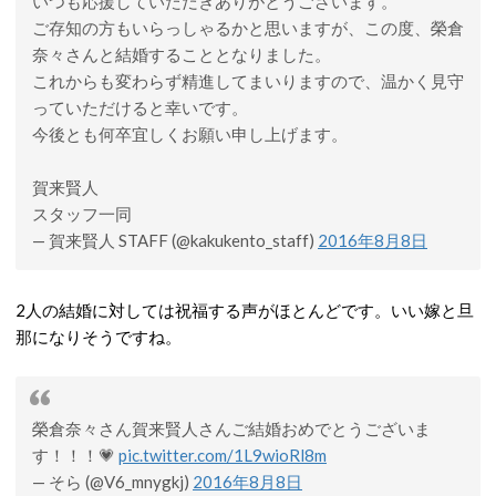
いつも応援していただきありがとうございます。
ご存知の方もいらっしゃるかと思いますが、この度、榮倉
奈々さんと結婚することとなりました。
これからも変わらず精進してまいりますので、温かく見守
っていただけると幸いです。
今後とも何卒宜しくお願い申し上げます。
賀来賢人
スタッフ一同
— 賀来賢人 STAFF (@kakukento_staff)
2016年8月8日
2人の結婚に対しては祝福する声がほとんどです。いい嫁と旦
那になりそうですね。
榮倉奈々さん賀来賢人さんご結婚おめでとうございま
す！！！💗
pic.twitter.com/1L9wioRl8m
— そら (@V6_mnygkj)
2016年8月8日