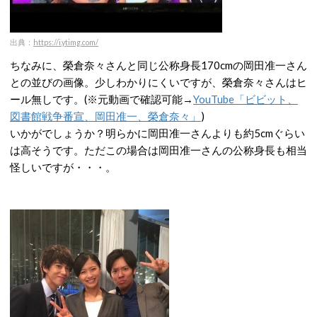
出典：
https://i.ytimg.com/
ちなみに、榮倉奈々さんと同じ公称身長170cmの岡田准一さん
との並びの画像。少しわかりにくいですが、榮倉奈々さんはヒ
ール無しです。(※元動画で確認可能→
YouTube「ビビット、
図書館戦争番宣、岡田准一、榮倉奈々」
)
いかがでしょうか？明らかに岡田准一さんよりも約5cmぐらい
は高そうです。ただこの場合は岡田准一さんの公称身長も相当
怪しいですが・・・。