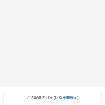
------------------------------------------------------------------
この記事の目次
[
目次を非表示
]