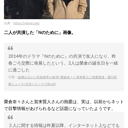
出典：
https://i.ytimg.com/
二人が共演した「Nのために」画像。
2014年のドラマ『Nのために』の共演で友人になり、昨
春ごろ交際に発展したという。2人は榮倉の誕生日を一緒
に過ごした
引用：
綾瀬はるかと松坂桃李が破局? 榮倉奈々と賀来賢人に熱愛報道 – 週刊芸
能ニュース! 注目トピックスBest5
榮倉奈々さんと賀来賢人さんの熱愛は、実は、以前からネット
で目撃情報があげられるなど話題になっていたようです。
２人に関する情報は昨夏以降、インターネット上などでも