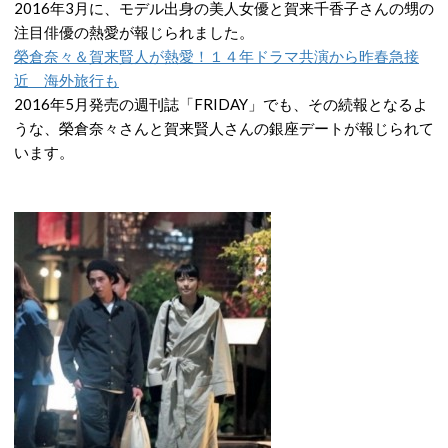
2016年3月に、モデル出身の美人女優と賀来千香子さんの甥の
注目俳優の熱愛が報じられました。
榮倉奈々＆賀来賢人が熱愛！１４年ドラマ共演から昨春急接
近 海外旅行も
2016年5月発売の週刊誌「FRIDAY」でも、その続報となるよ
うな、榮倉奈々さんと賀来賢人さんの銀座デートが報じられて
います。