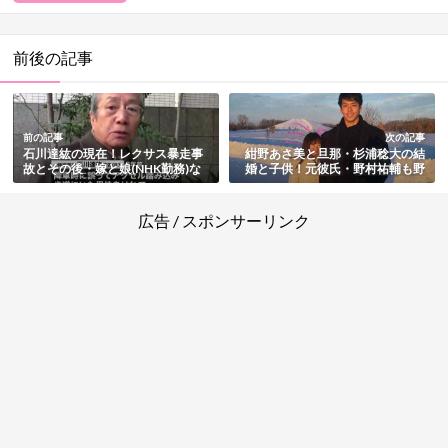
前後の記事
前の記事
次の記事
石川達紘の現在！レクサス暴走事
紺野あさ美と旦那・杉浦稔大の結
故とその後・嫁と娘(NHK勤務)な
婚と子供！元彼氏・野村祐輔も野
ど総まとめ
球選手で二股疑惑も？
広告 / スポンサーリンク