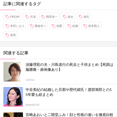
記事に関連するタグ
FRIDAY
共演
岡田准一
彼女
彼氏
本田しおり
榮倉奈々
熱愛
結婚
賀来賢人
身長
関連する記事
須藤理彩の夫・川島道行の死去と子供まとめ【死因は
脳腫瘍・娘画像あり】
cactus
中谷美紀の結婚した旦那や歴代彼氏！渡部篤郎との1
5年愛も総まとめ
kamekichi
宮崎あおいと二階堂ふみ！顔と性格の違いを徹底比較