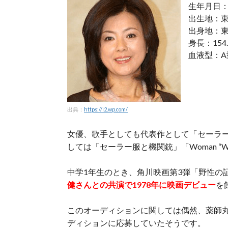
生年月日：1
出生地：
出身地：
身長：154.
血液型：A
出典：
https://i2.wp.com/
女優、歌手としても代表作として「セーラー服
しては「セーラー服と機関銃」「Woman 
中学1年生のとき、角川映画第3弾「野性の
健さんとの共演で1978年に映画デビュー
を
このオーディションに関しては偶然、薬師
ディションに応募していたそうです。