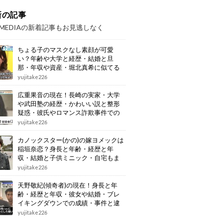
新の記事
OMEDIAの新着記事もお見逃しなく
ちょる子のマスクなし素顔が可愛
い？年齢や大学と経歴・結婚と旦
那・年収や資産・堀北真希に似てる
画像もまとめ
yujitake226
広重果音の現在！長崎の実家・大学
や武田塾の経歴・かわいい説と整形
疑惑・彼氏やロマンス詐欺事件での
逮捕もまとめ
yujitake226
カノックスター(かの)の嫁ヨメックは
稲垣奈恋？身長と年齢・経歴と年
収・結婚と子供ミニック・自宅もま
とめ
yujitake226
天野敬紀(傾奇者)の現在！身長と年
齢・経歴と年収・彼女や結婚・ブレ
イキングダウンでの成績・事件と逮
捕もまとめ
yujitake226