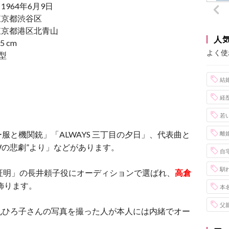
964年6月9日
東京都渋谷区
東京都港区北青山
人
5 cm
よく使
型
結
経
若
と機関銃」「ALWAYS 三丁目の夕日」、代表曲と
離
“Wの悲劇”より」などがあります。
自
馴
証明」の長井頼子役にオーディションで選ばれ、
高倉
飾ります。
本
父
丸ひろ子さんの写真を撮った人が本人には内緒でオー