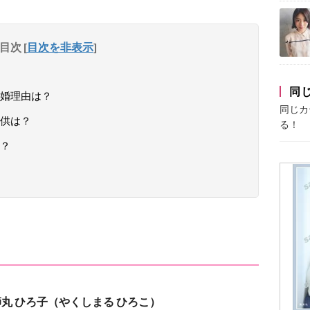
目次
[
目次を非表示
]
同
婚理由は？
同じカ
供は？
る！
？
丸 ひろ子（やくしまる ひろこ）