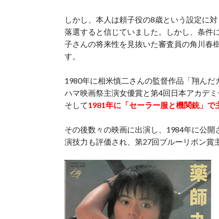
しかし、本人は頼子役の8歳という設定に対
落選すると信じていました。しかし、条件
子さんの将来性を見抜いた審査員の角川春
す。
1980年に相米慎二さんの監督作品「翔ん
ハマ映画祭主演女優賞と第4回日本アカデ
そして
1981年に「セーラー服と機関銃」
その後数々の映画に出演し、1984年に公
演技力も評価され、第27回ブルーリボン賞