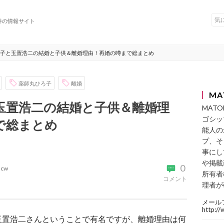
件の情報サイト
子と玉置浩二の結婚と子供＆離婚理由！再婚の噂まで総まとめ
薬師丸ひろ子
離婚
MA
玉置浩二の結婚と子供＆離婚理
MAT
ゴシッ
で総まとめ
能人の
プ、そ
事にし
や掲載
0
acw
所有者
コメント
理者が
メール
http:/
玉置浩二さんということで有名ですが、離婚理由は何