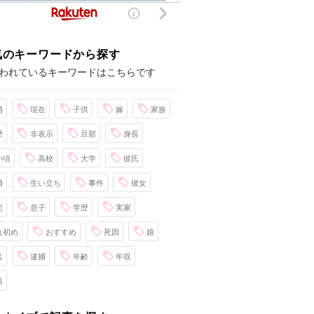
気のキーワードから探す
われているキーワードはこちらです
婚
現在
子供
嫁
家族
歴
非表示
旦那
身長
い頃
高校
大学
彼氏
婚
生い立ち
事件
彼女
宅
息子
学歴
実家
れ初め
おすすめ
死因
娘
名
逮捕
年齢
年収
親