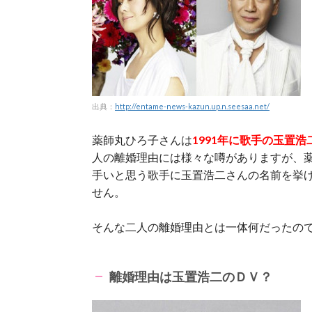
出典：
http://entame-news-kazun.up.n.seesaa.net/
薬師丸ひろ子さんは
1991年に歌手の玉置
人の離婚理由には様々な噂がありますが、薬
手いと思う歌手に玉置浩二さんの名前を挙
せん。
そんな二人の離婚理由とは一体何だったの
離婚理由は玉置浩二のＤＶ？