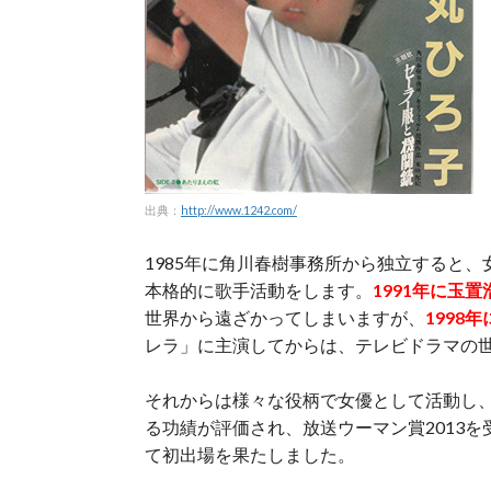
出典：
http://www.1242.com/
1985年に角川春樹事務所から独立すると
本格的に歌手活動をします。
1991年に玉
世界から遠ざかってしまいますが、
1998
レラ」に主演してからは、テレビドラマの
それからは様々な役柄で女優として活動し、
る功績が評価され、放送ウーマン賞2013を
て初出場を果たしました。