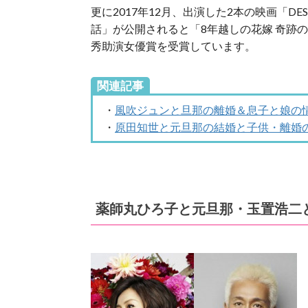
更に2017年12月、出演した2本の映画「DE
話」が公開されると「8年越しの花嫁 奇跡
秀助演女優賞を受賞しています。
関連記事
・
風吹ジュンと旦那の離婚＆息子と娘の
・
原田知世と元旦那の結婚と子供・離婚
薬師丸ひろ子と元旦那・玉置浩二