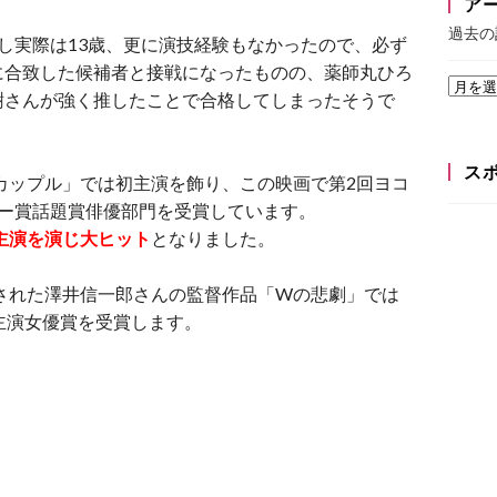
ア
過去の
し実際は13歳、更に演技経験もなかったので、必ず
に合致した候補者と接戦になったものの、薬師丸ひろ
樹さんが強く推したことで合格してしまったそうで
ス
だカップル」では初主演を飾り、この映画で第2回ヨコ
ミー賞話題賞俳優部門を受賞しています。
で主演を演じ大ヒット
となりました。
開された澤井信一郎さんの監督作品「Wの悲劇」では
主演女優賞を受賞します。