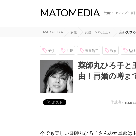
MATOMEDIA
芸能・ゴシップ・事
MATOMEDIA
女優
女優（50代以上）
薬師丸ひろ
子供
旦那
玉置浩二
現在
結婚
薬師丸ひろ子と
由！再婚の噂ま
作成者 /
maasy
今でも美しい薬師丸ひろ子さんの元旦那は