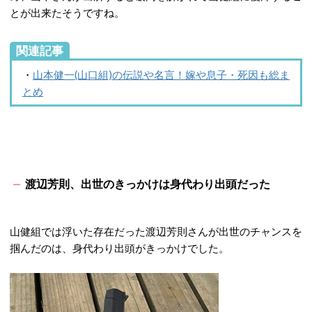
とが出来たそうですね。
関連記事
・
山本健一(山口組)の伝説や名言！嫁や息子・死因も総ま
とめ
渡辺芳則、出世のきっかけは身代わり出頭だった
山健組では浮いた存在だった渡辺芳則さんが出世のチャンスを
掴んだのは、身代わり出頭がきっかけでした。