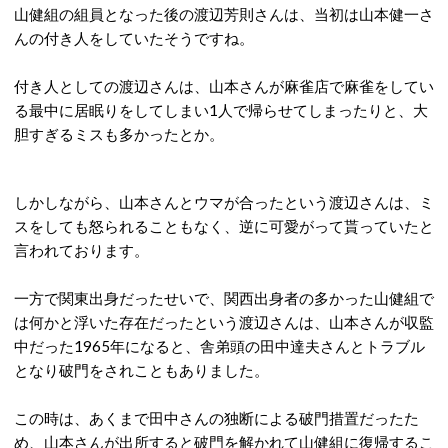
山健組の組員となった後の渡辺芳則さんは、当初は山本健一さ
んの付き人をしていたそうですね。
付き人としての渡辺さんは、山本さんが麻雀店で麻雀をしてい
る最中に居眠りをしてしまい1人で帰らせてしまったりと、大
胆すぎるミスも多かったとか。
しかしながら、山本さんとウマが合ったという渡辺さんは、ミ
スをしても怒られることもなく、逆に可愛がって貰っていたと
言われております。
一方で関東出身だったせいで、関西出身者の多かった山健組で
は何かと浮いた存在だったという渡辺さんは、山本さんが収監
中だった1965年になると、舎弟頭の田中達夫さんとトラブル
となり破門をされこともありました。
この時は、あくまで田中さんの独断による破門措置だったた
め、山本さんが出所すると破門を解かれて山健組に復帰するこ