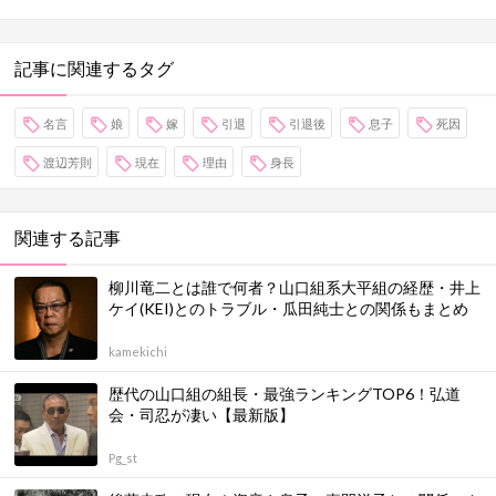
記事に関連するタグ
名言
娘
嫁
引退
引退後
息子
死因
渡辺芳則
現在
理由
身長
関連する記事
柳川竜二とは誰で何者？山口組系大平組の経歴・井上
ケイ(KEI)とのトラブル・瓜田純士との関係もまとめ
kamekichi
歴代の山口組の組長・最強ランキングTOP6！弘道
会・司忍が凄い【最新版】
Pg_st