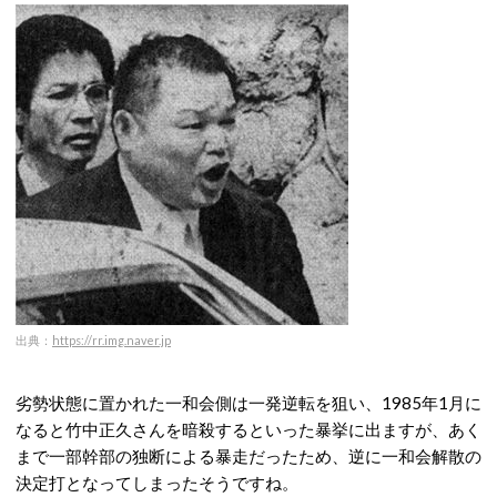
出典：
https://rr.img.naver.jp
劣勢状態に置かれた一和会側は一発逆転を狙い、1985年1月に
なると竹中正久さんを暗殺するといった暴挙に出ますが、あく
まで一部幹部の独断による暴走だったため、逆に一和会解散の
決定打となってしまったそうですね。