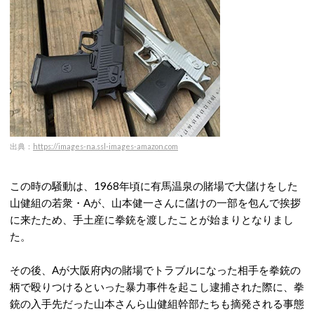
出典：
https://images-na.ssl-images-amazon.com
この時の騒動は、1968年頃に有馬温泉の賭場で大儲けをした
山健組の若衆・Aが、山本健一さんに儲けの一部を包んで挨拶
に来たため、手土産に拳銃を渡したことが始まりとなりまし
た。
その後、Aが大阪府内の賭場でトラブルになった相手を拳銃の
柄で殴りつけるといった暴力事件を起こし逮捕された際に、拳
銃の入手先だった山本さんら山健組幹部たちも摘発される事態