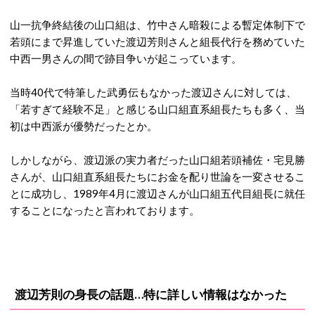
山一抗争終結後の山口組は、竹中さん暗殺による暫定体制下で
若頭にまで昇進していた渡辺芳則さんと組長代行を務めていた
中西一男さんの間で跡目争いが起こっています。
当時40代で特筆した武勇伝もなかった渡辺さんに対しては、
「若すぎて経験不足」と感じる山口組直系組長たちも多く、当
初は中西派が優勢だったとか。
しかしながら、渡辺派の実力者だった山口組若頭補佐・宅見勝
さんが、山口組直系組長たちにお金を配り世論を一変させるこ
とに成功し、1989年4月に渡辺さんが山口組五代目組長に就任
することになったと言われております。
渡辺芳則の身長の話題…特に詳しい情報はなかった