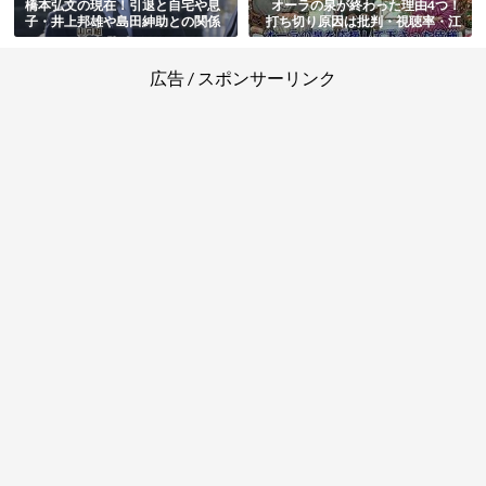
橋本弘文の現在！引退と自宅や息
オーラの泉が終わった理由4つ！
子・井上邦雄や島田紳助との関係
打ち切り原因は批判・視聴率・江
まとめ
原啓之のイメージ低下など様々な
説まとめ
広告 / スポンサーリンク