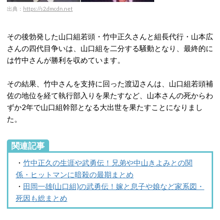
出典：
https://s2.dmcdn.net
その後勃発した山口組若頭・竹中正久さんと組長代行・山本広
さんの四代目争いは、山口組を二分する騒動となり、最終的に
は竹中さんが勝利を収めています。
その結果、竹中さんを支持に回った渡辺さんは、山口組若頭補
佐の地位を経て執行部入りを果たすなど、山本さんの死からわ
ずか2年で山口組幹部となる大出世を果たすことになりまし
た。
関連記事
・
竹中正久の生涯や武勇伝！兄弟や中山きよみとの関
係・ヒットマンに暗殺の最期まとめ
・
田岡一雄(山口組)の武勇伝！嫁と息子や娘など家系図・
死因も総まとめ