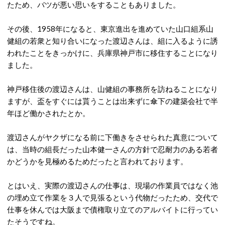
たため、バツが悪い思いをすることもありました。
その後、1958年になると、東京進出を進めていた山口組系山
健組の若衆と知り合いになった渡辺さんは、組に入るように誘
われたことをきっかけに、兵庫県神戸市に移住することになり
ました。
神戸移住後の渡辺さんは、山健組の事務所を訪ねることになり
ますが、盃をすぐには貰うことは出来ずに傘下の建築会社で半
年ほど働かされたとか。
渡辺さんがヤクザになる前に下働きをさせられた真意について
は、当時の組長だった山本健一さんの方針で忍耐力のある若者
かどうかを見極めるためだったと言われております。
とはいえ、実際の渡辺さんの仕事は、現場の作業員ではなく池
の埋め立て作業を３人で見張るという代物だったため、交代で
仕事を休んでは大阪まで債権取り立てのアルバイトに行ってい
たそうですね。