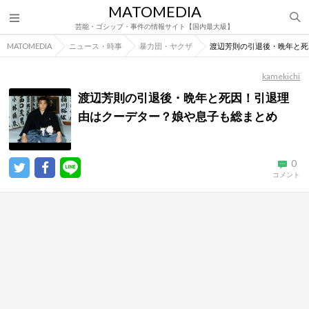
MATOMEDIA
芸能・ゴシップ・事件の情報サイト【国内最大級】
MATOMEDIA
ニュース・時事
暴力団・ヤクザ
渡辺芳則の引退後・晩年と死
kamekichi
渡辺芳則の引退後・晩年と死因！引退理
由はクーデター？娘や息子も総まとめ
0
コメント