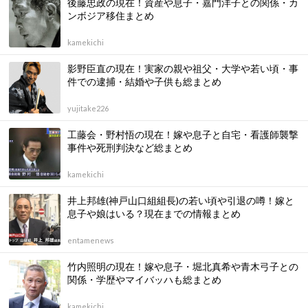
後藤忠政の現在！資産や息子・嘉門洋子との関係・カ
ンボジア移住まとめ
kamekichi
影野臣直の現在！実家の親や祖父・大学や若い頃・事
件での逮捕・結婚や子供も総まとめ
yujitake226
工藤会・野村悟の現在！嫁や息子と自宅・看護師襲撃
事件や死刑判決など総まとめ
kamekichi
井上邦雄(神戸山口組組長)の若い頃や引退の噂！嫁と
息子や娘はいる？現在までの情報まとめ
entamenews
竹内照明の現在！嫁や息子・堀北真希や青木弓子との
関係・学歴やマイバッハも総まとめ
kamekichi