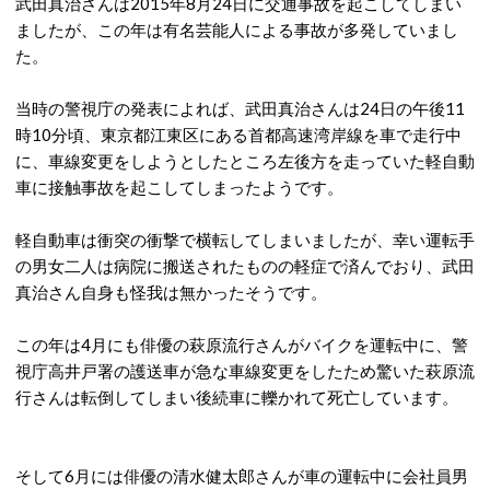
武田真治さんは2015年8月24日に交通事故を起こしてしまい
ましたが、この年は有名芸能人による事故が多発していまし
た。
当時の警視庁の発表によれば、武田真治さんは24日の午後11
時10分頃、東京都江東区にある首都高速湾岸線を車で走行中
に、車線変更をしようとしたところ左後方を走っていた軽自動
車に接触事故を起こしてしまったようです。
軽自動車は衝突の衝撃で横転してしまいましたが、幸い運転手
の男女二人は病院に搬送されたものの軽症で済んでおり、武田
真治さん自身も怪我は無かったそうです。
この年は4月にも俳優の萩原流行さんがバイクを運転中に、警
視庁高井戸署の護送車が急な車線変更をしたため驚いた萩原流
行さんは転倒してしまい後続車に轢かれて死亡しています。
そして6月には俳優の清水健太郎さんが車の運転中に会社員男