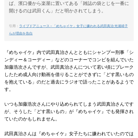
ば、濱口優から楽屋に置いてある「雑誌の袋とじを一番に
開けるのは武田くん」だと明かされてしまう。
引用：
ライブドアニュース – 「めちゃイケ」女子に嫌われる武田真治 光浦靖子
らが理由を告白
『めちゃイケ』内で武田真治さんとともにシャンプー刑事「シ
ンディー＆コーディー」などのコーナーでコンビを組んでいた
加藤浩次さんですが、武田真治さんについて若い頃にブレーク
したため成人向け動画を借りることができずに「どす黒いもの
を抱えている」のだと過去にラジオで語ったことがあるようで
す。
いつも加藤浩次さんにやり込められてしまう武田真治さんです
が、そうした「どす黒いもの」が『めちゃイケ』でも発揮され
ていたのかもしれません。
武田真治さんは『めちゃイケ』女子たちに嫌われていたのでは