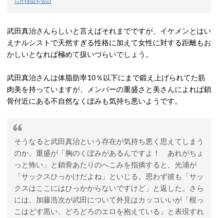
らが理由を告白
武田真治さんらしいと言えばそれまでですが、イケメンとはい
えナルシストで天然すぎる性格に加えて女性に対する距離もお
かしいとなれば極めて扱いづらいでしょう。
武田真治さんは体脂肪率10％以下にまで鍛え上げられてた筋
肉美を持っていますが、メンバーの重盛さと美さんによれば鎖
骨付近にある不自然なくぼみも気持ち悪いようです。
そうなると武田真治という存在が気持ち悪く思えてしまう
のか、重盛が「胸のくぼみがあるんですよ！ あれがちょ
っと怖い」と鎖骨あたりのへこみを指摘すると、光浦が
「サックスひっかけだよね」といじる。思わず彼も「サッ
クスはここにはひっかからないですけど」と返した。さら
には、加藤浩次が武田について外見はカッコいいが「根っ
こはどす黒い、どろどろのエロを抱えている」と表現すれ