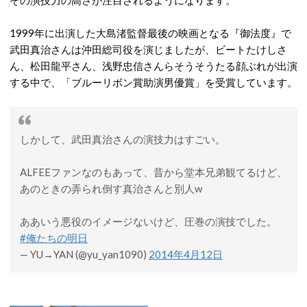
その演技力の高さが注目されるようになります。
1999年に出演した大島渚監督最後の映画となる『御法度』で
武田真治さんは沖田総司役を演じましたが、ビートたけしさ
ん、松田龍平さん、浅野忠信さんらそうそうたる顔ぶれが出演
する中で、「ブルーリボン賞助演男優賞」を受賞しています。
しかして、武田真治さんの演技力はすごい。
ALFEEファンなのもあって、昔から堂本兄弟観てるけど、
あのときの弄られ倒す真治さんと別人w
ああいう悪役のイメージないけど、圧巻の演技でした。
#俺たちの明日
— YU→YAN (@yu_yan1090)
2014年4月12日