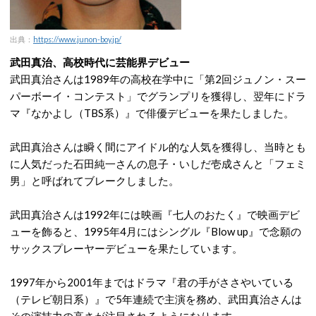
出典：
https://www.junon-boy.jp/
武田真治、高校時代に芸能界デビュー
武田真治さんは1989年の高校在学中に「第2回ジュノン・スー
パーボーイ・コンテスト」でグランプリを獲得し、翌年にドラ
マ『なかよし（TBS系）』で俳優デビューを果たしました。
武田真治さんは瞬く間にアイドル的な人気を獲得し、当時とも
に人気だった石田純一さんの息子・いしだ壱成さんと「フェミ
男」と呼ばれてブレークしました。
武田真治さんは1992年には映画『七人のおたく』で映画デビ
ューを飾ると、1995年4月にはシングル『Blow up』で念願の
サックスプレーヤーデビューを果たしています。
1997年から2001年まではドラマ『君の手がささやいている
（テレビ朝日系）』で5年連続で主演を務め、武田真治さんは