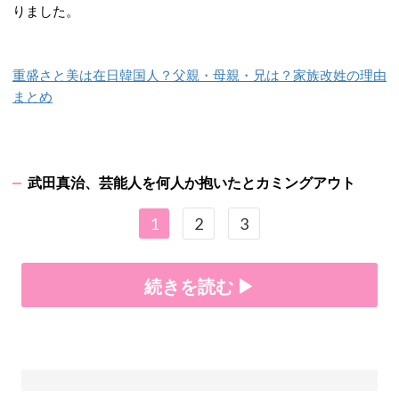
りました。
重盛さと美は在日韓国人？父親・母親・兄は？家族改姓の理由
まとめ
武田真治、芸能人を何人か抱いたとカミングアウト
1
2
3
続きを読む ▶