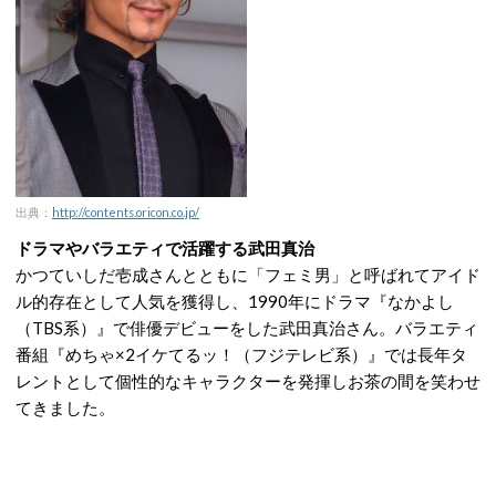
出典：
http://contents.oricon.co.jp/
ドラマやバラエティで活躍する武田真治
かつていしだ壱成さんとともに「フェミ男」と呼ばれてアイド
ル的存在として人気を獲得し、1990年にドラマ『なかよし
（TBS系）』で俳優デビューをした武田真治さん。バラエティ
番組『めちゃ×2イケてるッ！（フジテレビ系）』では長年タ
レントとして個性的なキャラクターを発揮しお茶の間を笑わせ
てきました。