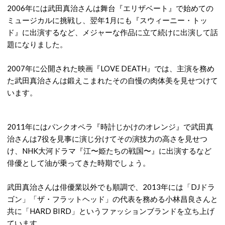
2006年には武田真治さんは舞台『エリザベート』で始めての
ミュージカルに挑戦し、翌年1月にも『スウィーニー・トッ
ド』に出演するなど、メジャーな作品に立て続けに出演して話
題になりました。
2007年に公開された映画『LOVE DEATH』では、主演を務め
た武田真治さんは鍛えこまれたその自慢の肉体美を見せつけて
います。
2011年にはパンクオペラ『時計じかけのオレンジ』で武田真
治さんは7役を見事に演じ分けてその演技力の高さを見せつ
け、NHK大河ドラマ『江〜姫たちの戦国〜』に出演するなど
俳優として油が乗ってきた時期でしょう。
武田真治さんは俳優業以外でも順調で、2013年には「DJドラ
ゴン」「ザ・フラットヘッド」の代表を務める小林昌良さんと
共に「HARD BIRD」というファッションブランドを立ち上げ
ています。