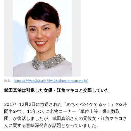
出典：
https://c799eb2b0cad4759426.cdnext.stream.ne.jp/
武田真治は引退した女優・江角マキコと交際していた
2017年12月2日に放送された『めちゃ×2イケてるッ！』の2時
間半SPで、11年ぶりに名物コーナー「単位上等！爆走数取
団」が復活しましたが、武田真治さんの元彼女・江角マキコさ
んに関する意味深発言が話題となっていました。