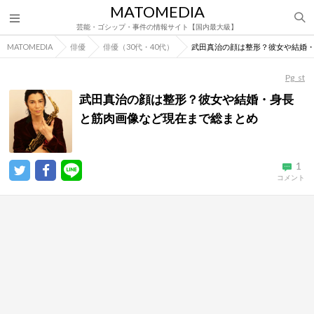
MATOMEDIA
芸能・ゴシップ・事件の情報サイト【国内最大級】
MATOMEDIA
俳優
俳優（30代・40代）
武田真治の顔は整形？彼女や結婚
Pg_st
武田真治の顔は整形？彼女や結婚・身長
と筋肉画像など現在まで総まとめ
1
コメント