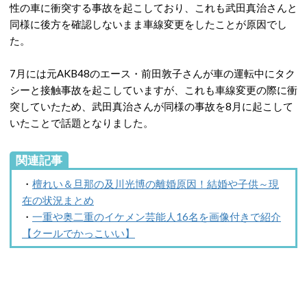
性の車に衝突する事故を起こしており、これも武田真治さんと
同様に後方を確認しないまま車線変更をしたことが原因でし
た。
7月には元AKB48のエース・前田敦子さんが車の運転中にタク
シーと接触事故を起こしていますが、これも車線変更の際に衝
突していたため、武田真治さんが同様の事故を8月に起こして
いたことで話題となりました。
関連記事
・
檀れい＆旦那の及川光博の離婚原因！結婚や子供～現
在の状況まとめ
・
一重や奥二重のイケメン芸能人16名を画像付きで紹介
【クールでかっこいい】