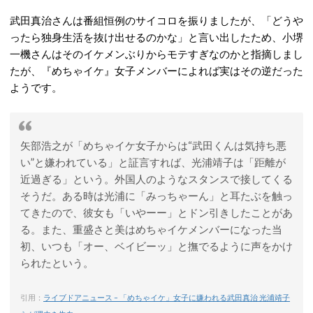
武田真治さんは番組恒例のサイコロを振りましたが、「どうや
ったら独身生活を抜け出せるのかな」と言い出したため、小堺
一機さんはそのイケメンぶりからモテすぎなのかと指摘しまし
たが、『めちゃイケ』女子メンバーによれば実はその逆だった
ようです。
矢部浩之が「めちゃイケ女子からは“武田くんは気持ち悪
い”と嫌われている」と証言すれば、光浦靖子は「距離が
近過ぎる」という。外国人のようなスタンスで接してくる
そうだ。ある時は光浦に「みっちゃーん」と耳たぶを触っ
てきたので、彼女も「いやーー」とドン引きしたことがあ
る。また、重盛さと美はめちゃイケメンバーになった当
初、いつも「オー、ベイビーッ」と撫でるように声をかけ
られたという。
引用：
ライブドアニュース – 「めちゃイケ」女子に嫌われる武田真治 光浦靖子