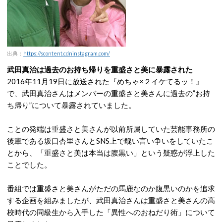
出典：
https://scontent.cdninstagram.com/
武田真治は過去のお持ち帰りを重盛さと美に暴露された
2016年11月19日に放送された『めちゃ×２イケてるッ！』
で、武田真治さんはメンバーの重盛さと美さんに過去の”お持
ち帰り”について暴露されていました。
ことの発端は重盛さと美さんが以前所属していた芸能事務所の
後輩である坂口杏里さんとSNS上で醜い言い争いをしていたこ
とから、「重盛さと美は本当は腹黒い」という疑惑が浮上した
ことでした。
番組では重盛さと美さんがただの馬鹿なのか腹黒いのかを追求
する企画を組みましたが、武田真治さんは重盛さと美さんの高
校時代の同級生から入手した「異性へのおねだり術」について