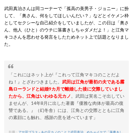
武田真治さんは同コーナーで「孤高の美男子・ジョニー」に扮
して、「奥さん、何をしてほしいんだい？」などとイケメン枠
としてセクシーな自己紹介をしていましたが、この日は「奥さ
ん、他人（ひと）のウチに落書きしちゃダメだよ！」と江角マ
キコさんを思わせる発言をしたためネット上で話題となりまし
た。
「これにはネット上が『これって江角マキコのことだよ
ね！』とざわつきました。
武田は江角が最初の夫である霧
島ローランドと結婚9カ月で離婚した後に交際していまし
たから、江角はいわゆる元カノ
。武田は実名こそ出してい
ませんが、14年8月に出した著書『優雅な肉体が最高の復
讐である。』（幻冬舎）には、江角との交際とともに江角
の素顔にも触れ、感謝の意を述べています」
引用：
アサ芸プラス – あの元カノのこと？武田真治、めちゃイケで「落書きし