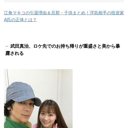
江角マキコの引退理由＆旦那・子供まとめ！浮気相手の投資家
A氏の正体とは？
武田真治、ロケ先でのお持ち帰りが重盛さと美から暴
露される