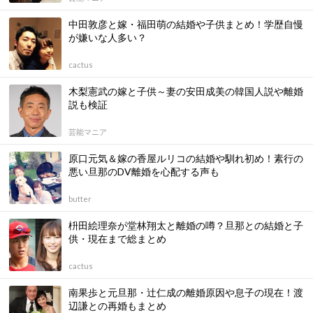
中田敦彦と嫁・福田萌の結婚や子供まとめ！学歴自慢
が嫌いな人多い？
cactus
木梨憲武の嫁と子供～妻の安田成美の韓国人説や離婚
説も検証
芸能マニア
原口元気＆嫁の香屋ルリコの結婚や馴れ初め！素行の
悪い旦那のDV離婚を心配する声も
butter
枡田絵理奈が堂林翔太と離婚の噂？旦那との結婚と子
供・現在まで総まとめ
cactus
南果歩と元旦那・辻仁成の離婚原因や息子の現在！渡
辺謙との再婚もまとめ