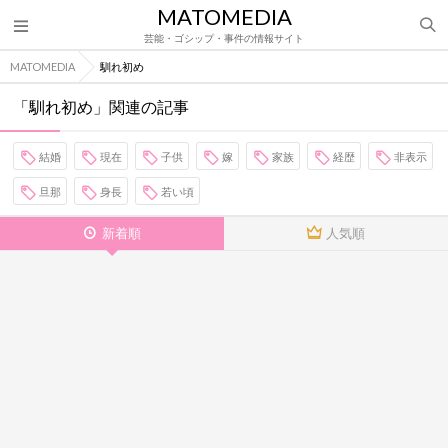
MATOMEDIA
芸能・ゴシップ・事件の情報サイト
MATOMEDIA
馴れ初め
「馴れ初め」関連の記事
結婚
現在
子供
嫁
家族
経歴
非表示
旦那
身長
若い頃
新着順
人気順