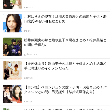
cactus
川村ゆきえの現在！旦那の栗原寿との結婚と子供・歴
代彼氏や若い頃も総まとめ
Pg_st
松井稼頭央の嫁と娘や息子＆現在まとめ！松井美緒と
の間に子供2人
goboutree
【夫画像あり】釈由美子の旦那と子供まとめ！結婚相
手は噂通りのイケメンだった
cactus
【ヨン様】ペヨンジュンの嫁・子供・現在まとめ！パ
クスジンとの間に男児誕生【結婚式画像あり】
cactus