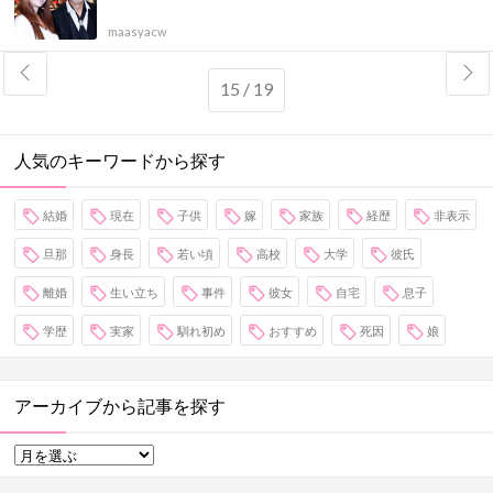
maasyacw
15 / 19
人気のキーワードから探す
結婚
現在
子供
嫁
家族
経歴
非表示
旦那
身長
若い頃
高校
大学
彼氏
離婚
生い立ち
事件
彼女
自宅
息子
学歴
実家
馴れ初め
おすすめ
死因
娘
アーカイブから記事を探す