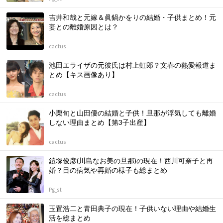
吉井和哉と元嫁＆眞鍋かをりの結婚・子供まとめ！元
妻との離婚原因とは？
cactus
池田エライザの元彼氏は村上虹郎？文春の熱愛報道ま
とめ【キス画像あり】
cactus
小栗旬と山田優の結婚と子供！旦那が浮気しても離婚
しない理由まとめ【第3子出産】
cactus
鎧塚俊彦(川島なお美の旦那)の現在！西川可奈子と再
婚？目の病気や再婚の様子も総まとめ
Pg_st
玉置浩二と青田典子の現在！子供いない理由や結婚生
活を総まとめ