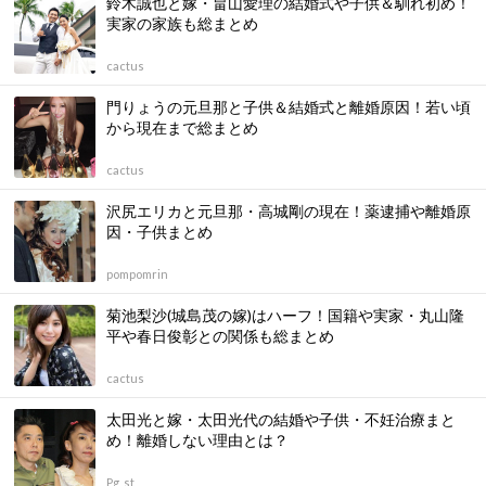
鈴木誠也と嫁・畠山愛理の結婚式や子供＆馴れ初め！
実家の家族も総まとめ
cactus
門りょうの元旦那と子供＆結婚式と離婚原因！若い頃
から現在まで総まとめ
cactus
沢尻エリカと元旦那・高城剛の現在！薬逮捕や離婚原
因・子供まとめ
pompomrin
菊池梨沙(城島茂の嫁)はハーフ！国籍や実家・丸山隆
平や春日俊彰との関係も総まとめ
cactus
太田光と嫁・太田光代の結婚や子供・不妊治療まと
め！離婚しない理由とは？
Pg_st