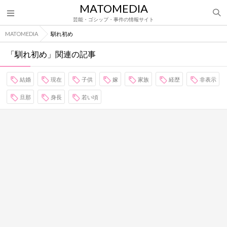
MATOMEDIA
芸能・ゴシップ・事件の情報サイト
MATOMEDIA
馴れ初め
「馴れ初め」関連の記事
結婚
現在
子供
嫁
家族
経歴
非表示
旦那
身長
若い頃