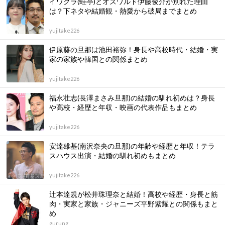
イワクラ(蛙亭)とオズワルド伊藤俊介が別れた理由
は？下ネタや結婚観・熱愛から破局までまとめ
yujitake226
伊原葵の旦那は池田裕弥！身長や高校時代・結婚・実
家の家族や韓国との関係まとめ
yujitake226
福永壮志(長澤まさみ旦那)の結婚の馴れ初めは？身長
や高校・経歴と年収・映画の代表作品もまとめ
yujitake226
安達雄基(南沢奈央の旦那)の年齢や経歴と年収！テラ
スハウス出演・結婚の馴れ初めもまとめ
yujitake226
辻本達規が松井珠理奈と結婚！高校や経歴・身長と筋
肉・実家と家族・ジャニーズ平野紫耀との関係もまと
め
gurung