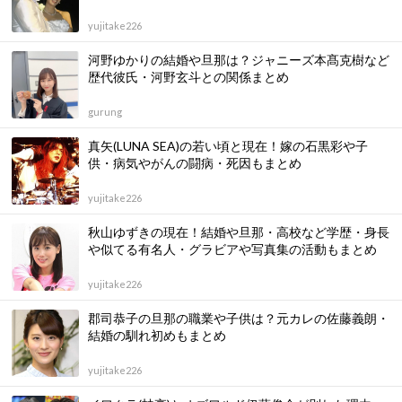
yujitake226
河野ゆかりの結婚や旦那は？ジャニーズ本髙克樹など
歴代彼氏・河野玄斗との関係まとめ
gurung
真矢(LUNA SEA)の若い頃と現在！嫁の石黒彩や子
供・病気やがんの闘病・死因もまとめ
yujitake226
秋山ゆずきの現在！結婚や旦那・高校など学歴・身長
や似てる有名人・グラビアや写真集の活動もまとめ
yujitake226
郡司恭子の旦那の職業や子供は？元カレの佐藤義朗・
結婚の馴れ初めもまとめ
yujitake226