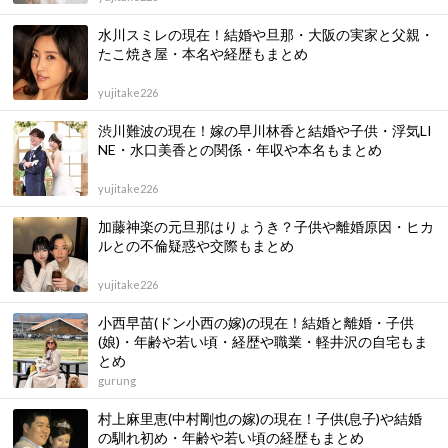
水川スミレの現在！結婚や旦那・大阪の実家と父親・
たこ焼き屋・本名や経歴もまとめ
yujitake226
渋川難波の現在！嫁の早川林香と結婚や子供・浮気LI
NE・水口美香との関係・年収や本名もまとめ
yujitake226
加藤神楽の元旦那はりょうき？子供や離婚原因・ヒカ
ルとの不倫疑惑や交際もまとめ
yujitake226
小西早苗(ドン小西の嫁)の現在！結婚と離婚・子供
(娘)・年齢や若い頃・経歴や職業・軽井沢の自宅もま
とめ
gurung
村上麻里恵(中村剛也の嫁)の現在！子供(息子)や結婚
の馴れ初め・年齢や若い頃の経歴もまとめ