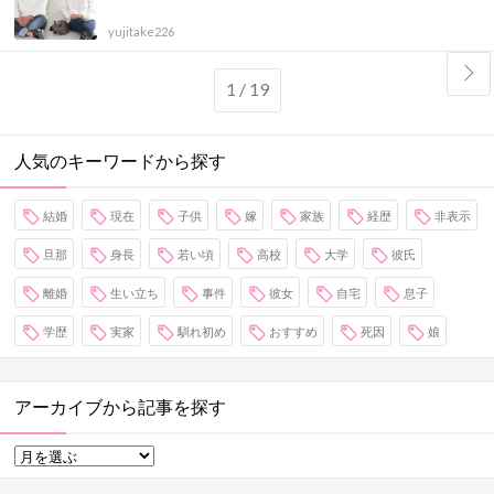
yujitake226
1 / 19
人気のキーワードから探す
結婚
現在
子供
嫁
家族
経歴
非表示
旦那
身長
若い頃
高校
大学
彼氏
離婚
生い立ち
事件
彼女
自宅
息子
学歴
実家
馴れ初め
おすすめ
死因
娘
アーカイブから記事を探す