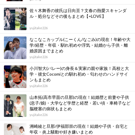
佐々木舞香の彼氏は日向亘？文春の熱愛スキャンダ
ル・処分などその後もまとめ【=LOVE】
yujitake226
なこなこカップル(こーくん/なごみ)の現在！年齢や大
学/経歴・年収・馴れ初めや浮気・結婚から子供・離
婚原因までまとめ
yujitake226
小川智大(バレー)の身長＆実家の親や家族！高校と大
学・彼女Cocomiとの馴れ初め・匂わせのハンドサイ
ンもまとめ
yujitake226
山本拓(高市早苗の旦那)の現在！結婚歴と前妻や子供
(息子/娘)・大学など学歴と経歴・若い頃・車椅子など
脳梗塞の病状もまとめ
yujitake226
洲崎綾と旦那/伊福部崇の現在！結婚や子供・自宅と
年収・炎上騒動や好き嫌いまとめ