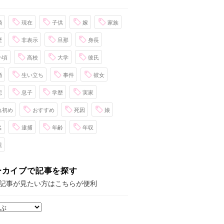
婚
現在
子供
嫁
家族
歴
非表示
旦那
身長
い頃
高校
大学
彼氏
婚
生い立ち
事件
彼女
宅
息子
学歴
実家
れ初め
おすすめ
死因
娘
名
逮捕
年齢
年収
親
ーカイブで記事を探す
記事が見たい方はこちらが便利