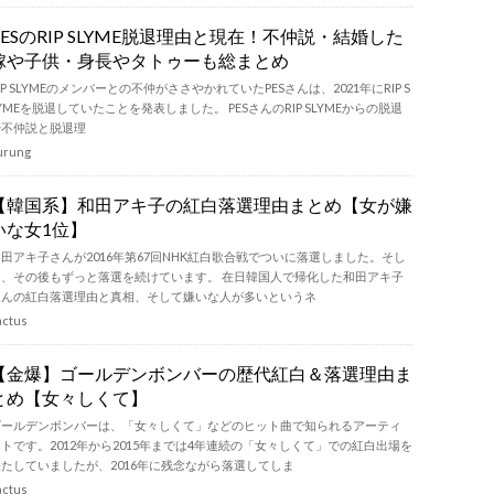
PESのRIP SLYME脱退理由と現在！不仲説・結婚した
嫁や子供・身長やタトゥーも総まとめ
IP SLYMEのメンバーとの不仲がささやかれていたPESさんは、2021年にRIP S
YMEを脱退していたことを発表しました。 PESさんのRIP SLYMEからの脱退
や不仲説と脱退理
urung
【韓国系】和田アキ子の紅白落選理由まとめ【女が嫌
いな女1位】
田アキ子さんが2016年第67回NHK紅白歌合戦でついに落選しました。そし
て、その後もずっと落選を続けています。 在日韓国人で帰化した和田アキ子
さんの紅白落選理由と真相、そして嫌いな人が多いというネ
actus
【金爆】ゴールデンボンバーの歴代紅白＆落選理由ま
とめ【女々しくて】
ゴールデンボンバーは、「女々しくて」などのヒット曲で知られるアーティ
トです。2012年から2015年までは4年連続の「女々しくて」での紅白出場を
果たしていましたが、2016年に残念ながら落選してしま
actus