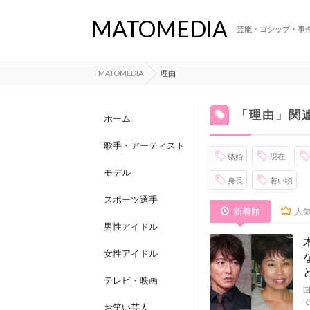
MATOMEDIA
芸能・ゴシップ・事
MATOMEDIA
理由
「理由」関
ホーム
歌手・アーティスト
結婚
現在
モデル
身長
若い頃
スポーツ選手
新着順
人
男性アイドル
女性アイドル
テレビ・映画
お笑い芸人