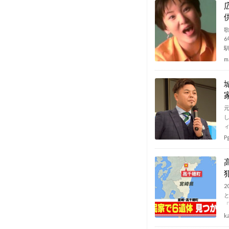
m
P
k