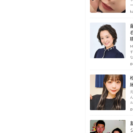
k
g
g