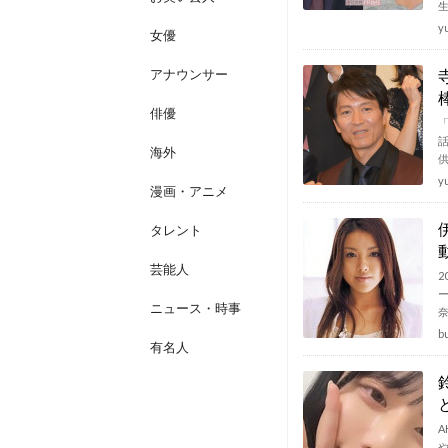
y
女優
アナウンサー
俳優
海外
y
漫画・アニメ
タレント
芸能人
ニュース・時事
b
有名人