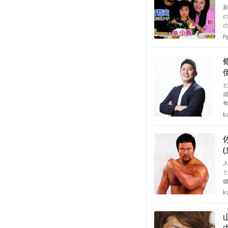
P
k
k