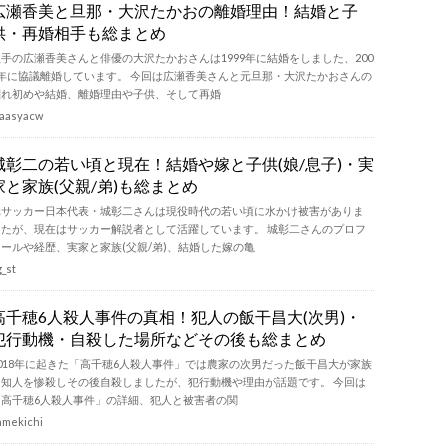
広瀬香美と旦那・大沢たかおの離婚理由！結婚と子
供・再婚相手も総まとめ
歌手の広瀬香美さんと俳優の大沢たかおさんは1999年に結婚をしました、200
6年に協議離婚しています。 今回は広瀬香美さんと元旦那・大沢たかおさんの
馴れ初めや結婚、離婚理由や子供、そして再婚
aasyacw
城彰二の若い頃と現在！結婚や嫁と子供(娘/息子)・実
家と家族(父親/弟)も総まとめ
元サッカー日本代表・城彰二さんは現役時代の若い頃に水かけ被害がありま
したが、現在はサッカー解説者として活躍しています。 城彰二さんのプロフ
ィールや経歴、実家と家族(父親/弟)、結婚した嫁の亀
g_st
高千穂6人殺人事件の真相！犯人の飯干昌大(次男)・
犯行動機・自殺した場所などその後も総まとめ
2018年に起きた「高千穂6人殺人事件」では農家の次男だった飯干昌大が家族
と知人を惨殺しその後自殺しましたが、犯行動機や理由が話題です。 今回は
「高千穂6人殺人事件」の詳細、犯人と被害者の関
amekichi