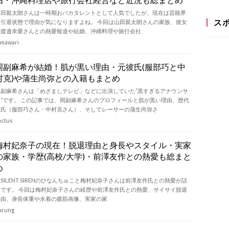
山田親太朗さんは一時期おバカタレントとして人気でしたが、現在は芸能界
ス
を引退状態で理由が気になりますよね。 今回は山田親太朗さんの家族、彼女
の渡邉幸愛さんとの熱愛報道や結婚、沖縄料理や旅行会社
imawari
岡副麻希が結婚！肌が黒い理由・元彼氏(服部巧と中
村克)や蒲生尚弥との入籍もまとめ
岡副麻希さんは「めざましテレビ」などに出演していた”黒すぎるアナウンサ
ー”です。 この記事では、岡副麻希さんのプロフィールと肌が黒い理由、歴代
彼氏（服部巧さん・中村克さん）、そしてレーサーの蒲生尚弥さ
actus
梅村妃奈子の現在！脱退理由と身長やスタイル・実家
の家族・学歴(高校/大学)・前澤友作との熱愛も総まと
め
SILENT SIRENのひなんちゅこと梅村妃奈子さんは前澤友作氏との熱愛が話
題です。 今回は梅村妃奈子さんの経歴や前澤友作氏との熱愛、サイサイ脱退
理由、身長体重や水着の腹筋画像、実家の家
urung