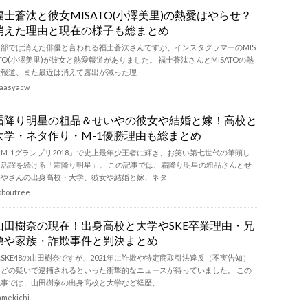
福士蒼汰と彼女MISATO(小澤美里)の熱愛はやらせ？
消えた理由と現在の様子も総まとめ
一部では消えた俳優と言われる福士蒼汰さんですが、インスタグラマーのMIS
TO(小澤美里)が彼女と熱愛報道がありました。 福士蒼汰さんとMISATOの熱
愛報道、また最近は消えて露出が減った理
aasyacw
霜降り明星の粗品＆せいやの彼女や結婚と嫁！高校と
大学・ネタ作り・M-1優勝理由も総まとめ
「M-1グランプリ2018」で史上最年少王者に輝き、お笑い第七世代の筆頭し
て活躍を続ける「霜降り明星」。 この記事では、霜降り明星の粗品さんとせ
いやさんの出身高校・大学、彼女や結婚と嫁、ネタ
oboutree
山田樹奈の現在！出身高校と大学やSKE卒業理由・兄
弟や家族・詐欺事件と判決まとめ
SKE48の山田樹奈ですが、2021年に詐欺や特定商取引法違反（不実告知）
などの疑いで逮捕されるといった衝撃的なニュースが待っていました。 この
記事では、山田樹奈の出身高校と大学など経歴、
amekichi