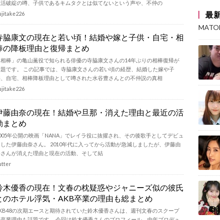
生活破綻の噂、子供であるキムタクとは似てないという声や、不仲の
最
ujitake226
MAT
寺脇康文の現在と若い頃！結婚や嫁と子供・自宅・相
棒の降板理由と復帰まとめ
「相棒」の亀山薫役で知られる俳優の寺脇康文さんの14年ぶりの相棒復帰が
話題です。 この記事では、寺脇康文さんの若い頃の経歴、結婚した嫁や子
供、自宅、相棒降板理由として噂された水谷豊さんとの不仲説の真相
ujitake226
伊藤由奈の現在！結婚や旦那・消えた理由と最近の活
動まとめ
2005年公開の映画「NANA」でレイラ役に抜擢され、その後歌手としてデビュ
ーした伊藤由奈さん。 2010年代に入ってから活動が急減しましたが、伊藤由
奈さんが消えた理由と現在の活動、そして結
utter
鈴木優香の現在！文春の枕疑惑やジャニーズ似の彼氏
とのホテル浮気・AKB卒業の理由も総まとめ
AKB48の次期エースと期待されていた鈴木優香さんは、週刊文春のスクープ
や卒業理由も話題です。 今回は鈴木優香さんのプロフィール、中年プロデュ