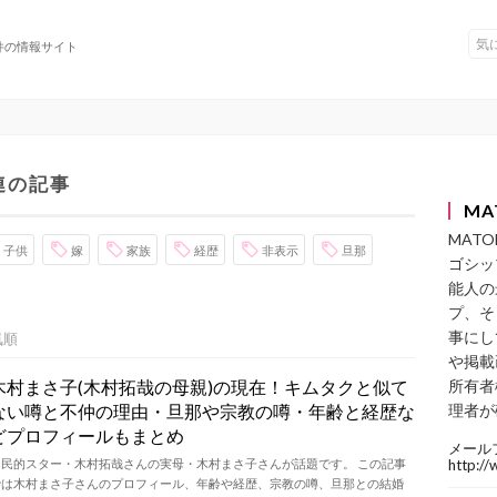
件の情報サイト
連の記事
MA
MAT
子供
嫁
家族
経歴
非表示
旦那
ゴシッ
能人の
プ、そ
事にし
気順
や掲載
木村まさ子(木村拓哉の母親)の現在！キムタクと似て
所有者
ない噂と不仲の理由・旦那や宗教の噂・年齢と経歴な
理者が
どプロフィールもまとめ
メール
国民的スター・木村拓哉さんの実母・木村まさ子さんが話題です。 この記事
http:/
では木村まさ子さんのプロフィール、年齢や経歴、宗教の噂、旦那との結婚