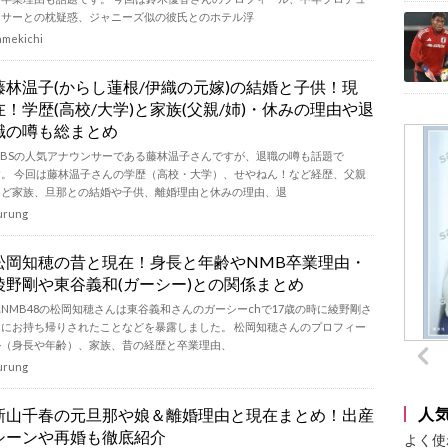
ーサーとの枕疑惑、ジャニーズ似の彼氏とのホテル浮
amekichi
藤林温子(からし蓮根/伊織の元嫁)の結婚と子供！現
在！学歴(高校/大学)と家族(父親/姉)・休みの理由や退
職の噂も総まとめ
MBSの人気アナウンサーである藤林温子さんですが、退職の噂も話題で
す。 今回は藤林温子さんの学歴（高校・大学）、せやねん！など経歴、父親
など家族、旦那との結婚や子供、離婚理由と休みの理由、退
urung
松岡知穂の昔と現在！身長と年齢やNMB卒業理由・
綾野剛や東谷義和(ガーシー)との関係まとめ
元NMB48の松岡知穂さんは東谷義和さんのガーシーchで17歳の時に綾野剛さ
んにお持ち帰りされたことなどを暴露しました。 松岡知穂さんのプロフィー
ル（身長や年齢）、家族、昔の経歴と卒業理由、
urung
人
新山千春の元旦那や娘＆離婚理由と現在まとめ！出産
シーンや再婚も徹底紹介
よく使