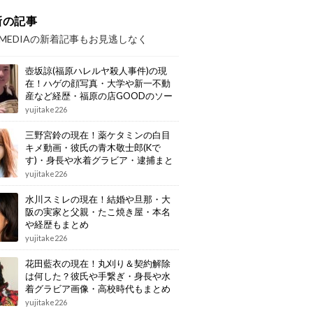
新の記事
OMEDIAの新着記事もお見逃しなく
壺坂諒(福原ハレルヤ殺人事件)の現
在！ハゲの顔写真・大学や新一不動
産など経歴・福原の店GOODのソー
プ嬢殺害の動機・爆サイでの犯行予
yujitake226
告もまとめ
三野宮鈴の現在！薬ケタミンの白目
キメ動画・彼氏の青木敬士郎(Kで
す)・身長や水着グラビア・逮捕まと
め
yujitake226
水川スミレの現在！結婚や旦那・大
阪の実家と父親・たこ焼き屋・本名
や経歴もまとめ
yujitake226
花田藍衣の現在！丸刈り＆契約解除
は何した？彼氏や手繋ぎ・身長や水
着グラビア画像・高校時代もまとめ
yujitake226