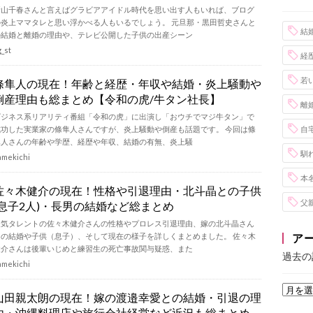
新山千春さんと言えばグラビアアイドル時代を思い出す人もいれば、ブログ
の炎上ママタレと思い浮かべる人もいるでしょう。 元旦那・黒田哲史さんと
結
の結婚と離婚の理由や、テレビ公開した子供の出産シーン
g_st
経
若
條隼人の現在！年齢と経歴・年収や結婚・炎上騒動や
倒産理由も総まとめ【令和の虎/牛タン社長】
離
ビジネス系リアリティ番組「令和の虎」に出演し「おウチでマジ牛タン」で
成功した実業家の條隼人さんですが、炎上騒動や倒産も話題です。 今回は條
自
隼人さんの年齢や学歴、経歴や年収、結婚の有無、炎上騒
馴
amekichi
本
佐々木健介の現在！性格や引退理由・北斗晶との子供
父
(息子2人)・長男の結婚など総まとめ
人気タレントの佐々木健介さんの性格やプロレス引退理由、嫁の北斗晶さん
との結婚や子供（息子）、そして現在の様子を詳しくまとめました。 佐々木
ア
健介さんは後輩いじめと練習生の死亡事故関与疑惑、また
過去の
amekichi
山田親太朗の現在！嫁の渡邉幸愛との結婚・引退の理
由・沖縄料理店や旅行会社経営など近況も総まとめ