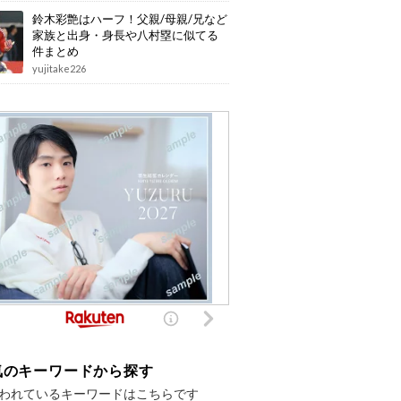
鈴木彩艶はハーフ！父親/母親/兄など
家族と出身・身長や八村塁に似てる
件まとめ
yujitake226
気のキーワードから探す
われているキーワードはこちらです