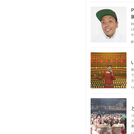
R
L
g
和
c
ス
c