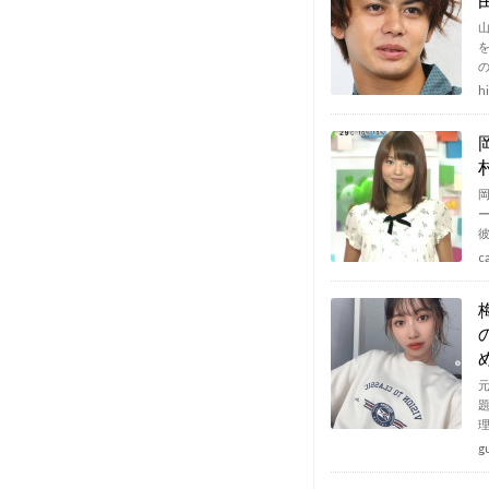
h
c
元
g