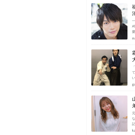
A
m
g
元
k