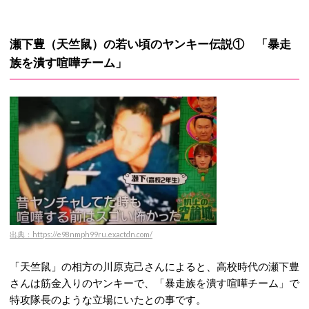
瀬下豊（天竺鼠）の若い頃のヤンキー伝説① 「暴走
族を潰す喧嘩チーム」
出典：https://e98nmph99ru.exactdn.com/
「天竺鼠」の相方の川原克己さんによると、高校時代の瀬下豊
さんは筋金入りのヤンキーで、「暴走族を潰す喧嘩チーム」で
特攻隊長のような立場にいたとの事です。