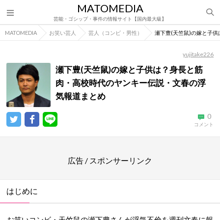
MATOMEDIA
芸能・ゴシップ・事件の情報サイト【国内最大級】
MATOMEDIA
お笑い芸人
芸人（コンビ・男性）
瀬下豊(天竺鼠)の嫁と子
yujitake226
瀬下豊(天竺鼠)の嫁と子供は？身長と筋
肉・高校時代のヤンキー伝説・文春の浮
気報道まとめ
0
コメント
広告 / スポンサーリンク
はじめに
お笑いコンビ・天竺鼠の瀬下豊さんが浮気不倫を週刊文春に報