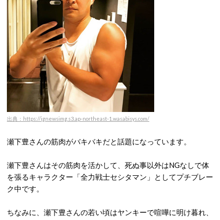
出典：https://ignewsimg.s3.ap-northeast-1.wasabisys.com/
瀬下豊さんの筋肉がバキバキだと話題になっています。
瀬下豊さんはその筋肉を活かして、死ぬ事以外はNGなしで体
を張るキャラクター「全力戦士セシタマン」としてプチブレー
ク中です。
ちなみに、瀬下豊さんの若い頃はヤンキーで喧嘩に明け暮れ、