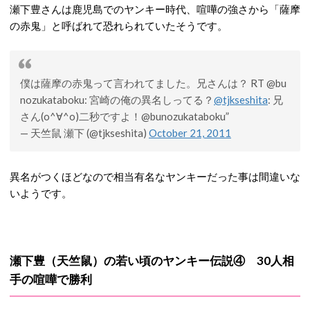
瀬下豊さんは鹿児島でのヤンキー時代、喧嘩の強さから「薩摩
の赤鬼」と呼ばれて恐れられていたそうです。
僕は薩摩の赤鬼って言われてました。兄さんは？ RT @bu
nozukataboku: 宮崎の俺の異名しってる？
@tjkseshita
: 兄
さん(o^∀^o)二秒ですよ！@bunozukataboku”
— 天竺鼠 瀬下 (@tjkseshita)
October 21, 2011
異名がつくほどなので相当有名なヤンキーだった事は間違いな
いようです。
瀬下豊（天竺鼠）の若い頃のヤンキー伝説④ 30人相
手の喧嘩で勝利