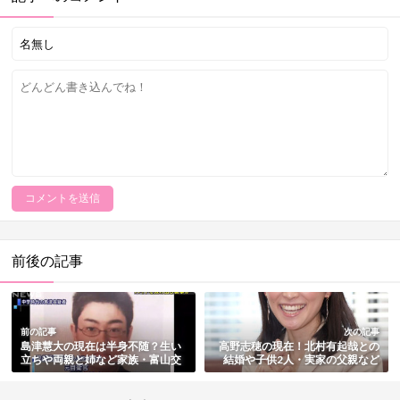
前後の記事
前の記事
次の記事
島津慧大の現在は半身不随？生い
高野志穂の現在！北村有起哉との
立ちや両親と姉など家族・富山交
結婚や子供2人・実家の父親など
番襲撃事件と判決まとめ
家族情報まとめ【朝ドラさくらヒ
ロイン】