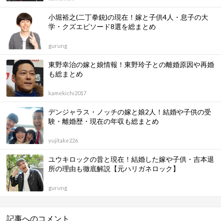
小堀裕之(二丁拳銃)の現在！嫁と子供4人・息子の大
学・クズエピソード8選を総まとめ
gurung
東野幸治の嫁と娘情報！東野玲子との離婚原因や再婚
も総まとめ
kamekichi2017
デンジャラス・ノッチの嫁と娘2人！結婚や子供の受
験・離婚歴・現在の年収も総まとめ
yujitake226
ユウキロックの昔と現在！結婚した嫁や子供・吉本退
所の理由も徹底解説【元ハリガネロック】
gurung
記事へのコメント