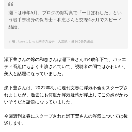
瀬下は昨年5月、ブログの顔写真で「一目ぼれした」とい
う岩手県出身の保育士・和恵さんと交際4ヶ月でスピード
結婚。
引用：baseよしもと期待の若手！天竺鼠・瀬下に長男誕生
瀬下豊さんの嫁の和恵さんは瀬下豊さんの4歳年下で、バラエ
ティ番組にもよく出演されていて、視聴者の間ではかわいい、
美人と話題になっていました。
瀬下豊さんは、2022年3月に週刊文春に浮気不倫をスクープさ
れましたが、過去にも何度か浮気疑惑が浮上してこの嫁がかわ
いそうだと話題になっていました。
今回週刊文春にスクープされた瀬下豊さんの浮気については後
述します。