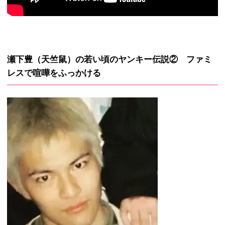
瀬下豊（天竺鼠）の若い頃のヤンキー伝説② ファミ
レスで喧嘩をふっかける