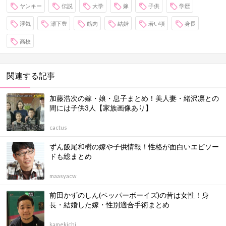
ヤンキー
伝説
大学
嫁
子供
学歴
浮気
瀬下豊
筋肉
結婚
若い頃
身長
高校
関連する記事
加藤浩次の嫁・娘・息子まとめ！美人妻・緒沢凛との
間には子供3人【家族画像あり】
cactus
ずん飯尾和樹の嫁や子供情報！性格が面白いエピソー
ドも総まとめ
maasyacw
前田かずのしん(ペッパーボーイズ)の昔は女性！身
長・結婚した嫁・性別適合手術まとめ
kamekichi