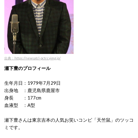
出典：https://newsatcl-pctr.c.yimg.jp/
瀬下豊のプロフィール
生年月日：1979年7月29日
出身地 ：鹿児島県鹿屋市
身長 ：177cm
血液型 ：A型
瀬下豊さんは東京吉本の人気お笑いコンビ「天竺鼠」のツッコ
ミです。