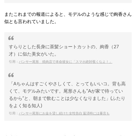
またこれまでの報道によると、モデルのような感じで絢香さん
似とも言われていました。
すらりとした長身に茶髪ショートカットの、絢香（27
才）に似た美女がいた。
引用：
パンサー尾形 焼肉店で本命彼女に「スマホ絶対覗くなよ！」
「Aちゃんはすごくやさしくて、とってもいいコ。背も高
くて、モデルみたいです。尾形さんも“Aが家で待ってい
るから”と、朝まで飲むことは少なくなりました」(ふたり
をよく知る知人)
引用：
パンサー尾形にお金を貸し続けた女性告白 返済時には暴言も