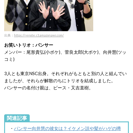
出典：
https://renote.s3.amazonaws.com/
お笑いトリオ：パンサー
メンバー：尾形貴弘(小ボケ)、菅良太郎(大ボケ)、向井慧(ツッ
コミ)
3人とも東京NSC出身。それぞれがもともと別の人と組んでい
ましたが、それらが解散のちにトリオを結成しました。
パンサーの名付け親は、ピース・又吉直樹。
関連記事
・
パンサー向井慧の彼女は？イケメン説や髪がハゲの噂