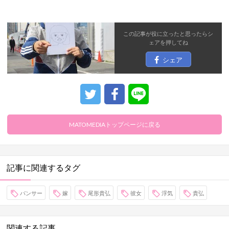
この記事が役に立ったと思ったら
シ
ェア
を押してね
シェア
MATOMEDIAトップページに戻る
記事に関連するタグ
パンサー
嫁
尾形貴弘
彼女
浮気
貴弘
関連する記事