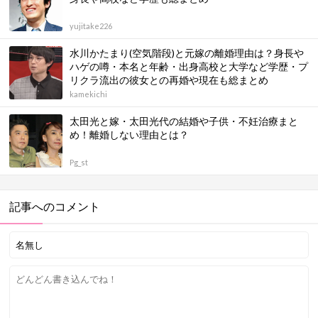
yujitake226
水川かたまり(空気階段)と元嫁の離婚理由は？身長や
ハゲの噂・本名と年齢・出身高校と大学など学歴・プ
リクラ流出の彼女との再婚や現在も総まとめ
kamekichi
太田光と嫁・太田光代の結婚や子供・不妊治療まと
め！離婚しない理由とは？
Pg_st
記事へのコメント