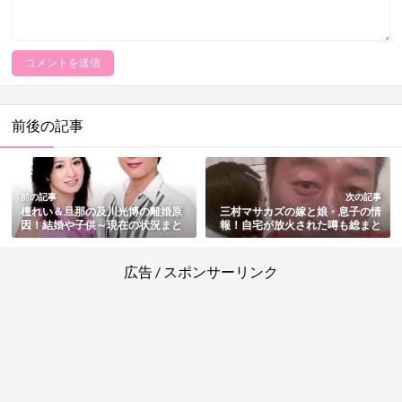
前後の記事
前の記事
次の記事
檀れい＆旦那の及川光博の離婚原
三村マサカズの嫁と娘・息子の情
因！結婚や子供～現在の状況まと
報！自宅が放火された噂も総まと
め
め
広告 / スポンサーリンク