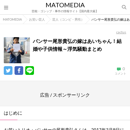
MATOMEDIA
芸能・ゴシップ・事件の情報サイト【国内最大級】
MATOMEDIA
お笑い芸人
芸人（コンビ・男性）
パンサー尾形貴弘の嫁はあ
cactus
パンサー尾形貴弘の嫁はあいちゃん！結
婚や子供情報～浮気騒動まとめ
0
コメント
広告 / スポンサーリンク
はじめに
お笑いトリオ・パンサーの尾形貴弘さんは、2017年3月9日に