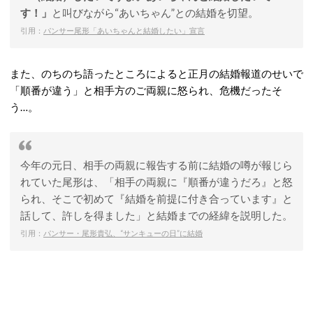
す！」
と叫びながら“あいちゃん”との結婚を切望。
引用：
パンサー尾形「あいちゃんと結婚したい」宣言
また、のちのち語ったところによると正月の結婚報道のせいで
「順番が違う」と相手方のご両親に怒られ、危機だったそ
う…。
今年の元日、相手の両親に報告する前に結婚の噂が報じら
れていた尾形は、「相手の両親に『順番が違うだろ』と怒
られ、そこで初めて『結婚を前提に付き合っています』と
話して、許しを得ました」と結婚までの経緯を説明した。
引用：
パンサー・尾形貴弘、“サンキューの日”に結婚