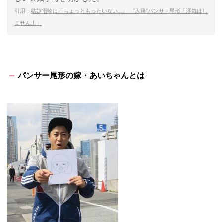
引用：
結婚指輪は「ちょっともったいない…」 “入籍”パンサ－尾形「浮気はし
ません！」
パンサー尾形の嫁・あいちゃんとは