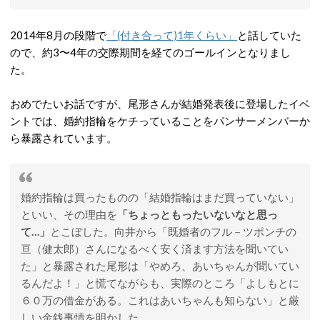
2014年8月の段階で
「(付き合って)1年くらい」
と話していた
ので、約3〜4年の交際期間を経てのゴールインとなりまし
た。
おめでたいお話ですが、尾形さんが結婚発表後に登場したイベ
ントでは、婚約指輪をケチっていることをパンサーメンバーか
ら暴露されています。
婚約指輪は買ったものの「結婚指輪はまだ買っていない」
といい、その理由を
「ちょっともったいないなと思っ
て…」
とこぼした。向井から「既婚者のフル－ツポンチの
亘（健太郎）さんになるべく安く済ます方法を聞いてい
た」と暴露された尾形は「やめろ、あいちゃんが聞いてい
るんだよ！」と慌てながらも、実際のところ「よしもとに
６０万の借金がある。これはあいちゃんも知らない」と厳
しい金銭事情を明かした。