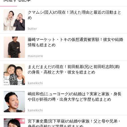
クマムシ(芸人)の現在！消えた理由と最近の活動まと
め
butter
藤崎マーケット・トキの仮想通貨被害額！彼女や結婚
情報も総まとめ
maasyacw
まえだまえだの現在！前田航基(兄)と前田旺志郎(弟)
の身長・高校と大学・彼女を総まとめ
kamekichi
嶋佐和也(ニューヨーク)の結婚は？実家と家族・身長
や目が斜視の噂・出身大学など学歴も総まとめ
kamekichi
宮下兼史鷹(宮下草薙)の結婚や家族！父と母や兄弟・
身長や高校など学歴も総まとめ