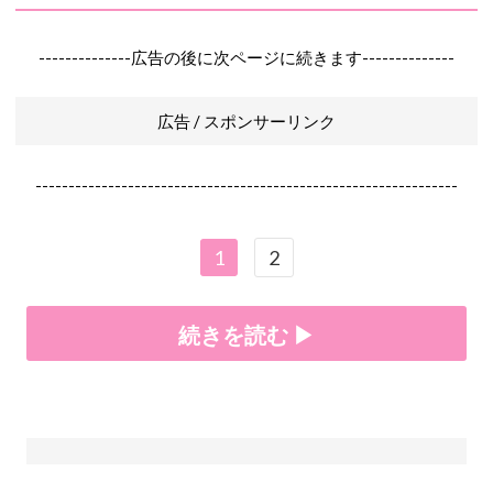
--------------広告の後に次ページに続きます--------------
広告 / スポンサーリンク
----------------------------------------------------------------
1
2
続きを読む ▶