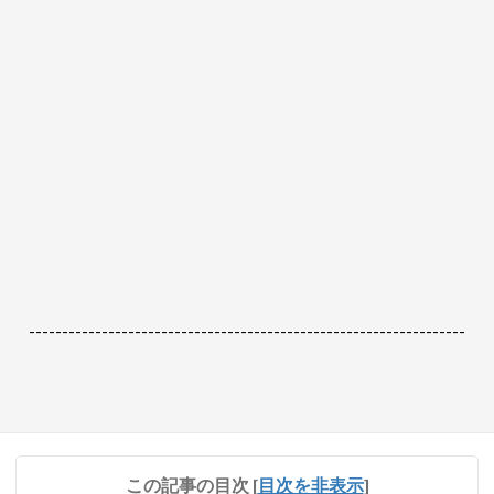
------------------------------------------------------------------
この記事の目次
[
目次を非表示
]