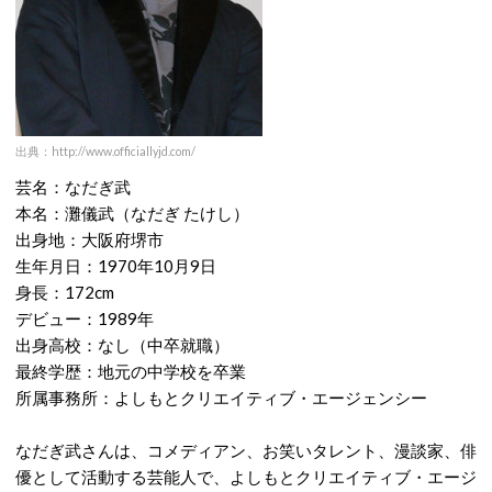
出典：http://www.officiallyjd.com/
芸名：なだぎ武
本名：灘儀武（なだぎ たけし）
出身地：大阪府堺市
生年月日：1970年10月9日
身長：172cm
デビュー：1989年
出身高校：なし（中卒就職）
最終学歴：地元の中学校を卒業
所属事務所：よしもとクリエイティブ・エージェンシー
なだぎ武さんは、コメディアン、お笑いタレント、漫談家、俳
優として活動する芸能人で、よしもとクリエイティブ・エージ