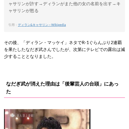
ャサリンが許す→ディランがまた他の女の名前を出す→キ
ャサリンが怒る
引用：
ディラン&キャサリン – Wikipedia
その後、「ディラン・マッケイ」ネタでR-1ぐらんぷり2連覇
を果たしたなだぎ武さんでしたが、次第にテレビでの露出は減
少することとなりました。
なだぎ武が消えた理由は「後輩芸人の台頭」にあっ
た