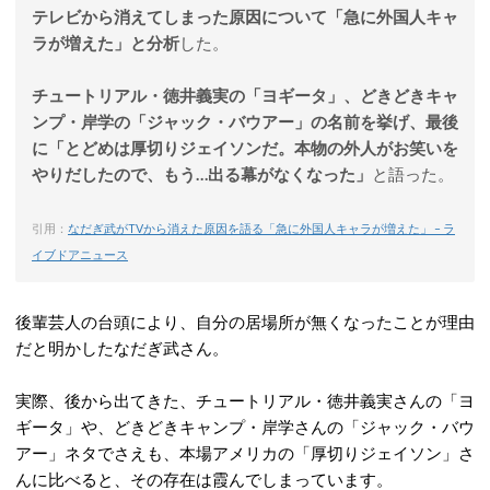
テレビから消えてしまった原因について「急に外国人キャ
ラが増えた」と分析
した。
チュートリアル・徳井義実の「ヨギータ」、どきどきキャ
ンプ・岸学の「ジャック・バウアー」の名前を挙げ、最後
に「とどめは厚切りジェイソンだ。本物の外人がお笑いを
やりだしたので、もう…出る幕がなくなった」
と語った。
引用：
なだぎ武がTVから消えた原因を語る「急に外国人キャラが増えた」 – ラ
イブドアニュース
後輩芸人の台頭により、自分の居場所が無くなったことが理由
だと明かしたなだぎ武さん。
実際、後から出てきた、チュートリアル・徳井義実さんの「ヨ
ギータ」や、どきどきキャンプ・岸学さんの「ジャック・バウ
アー」ネタでさえも、本場アメリカの「厚切りジェイソン」さ
んに比べると、その存在は霞んでしまっています。