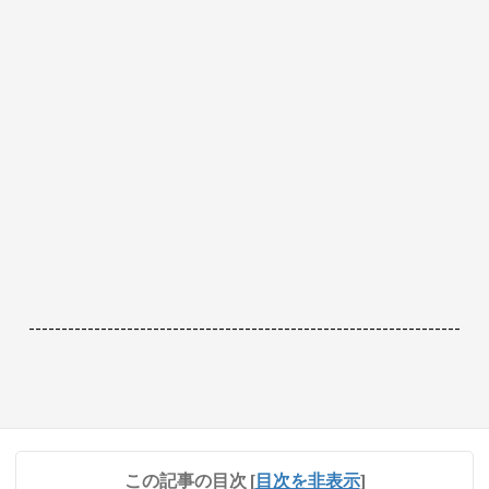
------------------------------------------------------------------
この記事の目次
[
目次を非表示
]