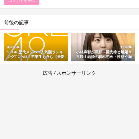
前後の記事
前の記事
次の記事
SKE48歴代メンバー人気順ランキ
小林麻耶が旦那・國光吟と離婚＆
ングTOP65！卒業生も含む【最新
再婚！結婚の馴れ初め・性格や歴
版】
代彼氏も総まとめ
広告 / スポンサーリンク