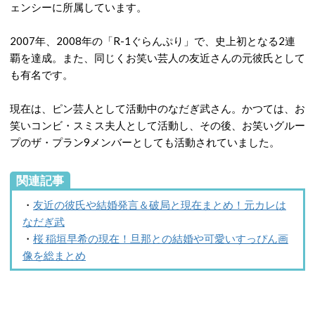
ェンシーに所属しています。
2007年、2008年の「R-1ぐらんぷり」で、史上初となる2連
覇を達成。また、同じくお笑い芸人の友近さんの元彼氏として
も有名です。
現在は、ピン芸人として活動中のなだぎ武さん。かつては、お
笑いコンビ・スミス夫人として活動し、その後、お笑いグルー
プのザ・プラン9メンバーとしても活動されていました。
関連記事
・
友近の彼氏や結婚発言＆破局と現在まとめ！元カレは
なだぎ武
・
桜 稲垣早希の現在！旦那との結婚や可愛いすっぴん画
像を総まとめ