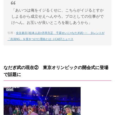
「あいつは俺をイジるくせに、こちらがイジるとすか
しよるから成立せえへんやろ。プロとしての仕事がで
けへん。お互いが良いところを殺しあうから」
引用：
全文表示 | 松本人志×月亭方正 千原せいじ×なだぎ武･･･ タレントが
「共演NG」を突きつけた理由とは : J-CASTニュース
なだぎ武の現在② 東京オリンピックの開会式に登場
で話題に