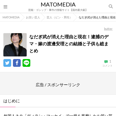
MATOMEDIA
芸能・ゴシップ・事件の情報サイト【国内最大級】
MATOMEDIA
お笑い芸人
芸人（ピン・男性）
なだぎ武が消えた理由と現在
butter
なだぎ武が消えた理由と現在！逮捕のデ
マ・嫁の渡邊安理との結婚と子供も総ま
とめ
1
コメント
広告 / スポンサーリンク
はじめに
外国人ネタ「ディラン・マッケイ」で一世を風靡したお笑い芸