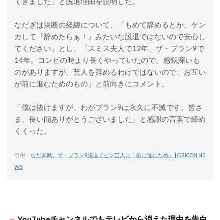
てきました」と脱退理由を説明した。
なだぎは決断の経緯について、「もめて辞めるとか、ケン
カして『辞めたらぁ！』みたいな脱退ではないので安心し
てください」とし、「スミス夫人で12年、ザ・プラン9で
14年。コンビの時より長くやっていたので、感慨深いも
のがありますが、芸人を辞めるわけではないので、お互い
が前に進むためのもの」と前向きにコメント。
「僕は抜けますが、わがプラン9は永久に不滅です。皆さ
ま、長い間ありがとうございました」と感謝の言葉で締め
くくった。
引用：
なだぎ武、ザ・プラン9脱退でピン芸人に「前に進むため」 | ORICON NE
WS
YouTubeチャンネルでもテレビから消えた理由を告白