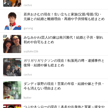
cactus
若井おさむの現在！生い立ちと家族(父親/母親/兄)・
元嫁との結婚と離婚理由・再婚や子供情報も総まとめ
gurung
みなみかわ(芸人)の嫁は南川雅代！結婚と子供・馴れ
初めや自宅もまとめ
yujitake226
ガリガリガリクソンの現在！転落死の噂・逮捕事件と
復帰・結婚や嫁も総まとめ
cactus
ダンディ坂野の現在！営業の年収・結婚や嫁と子供・
今も消えない理由まとめ
butter
つぶやきシローの現在！本名や出身地と実家～彼女や