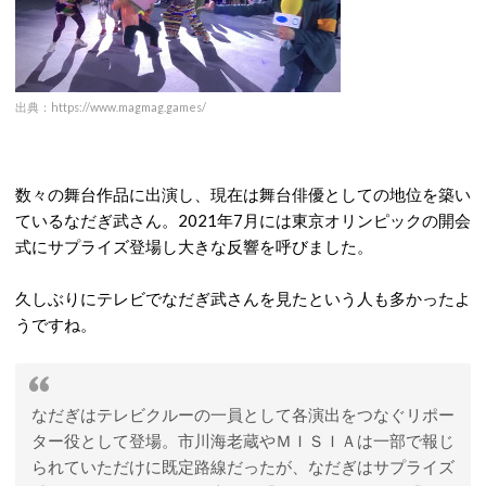
出典：https://www.magmag.games/
数々の舞台作品に出演し、現在は舞台俳優としての地位を築い
ているなだぎ武さん。2021年7月には東京オリンピックの開会
式にサプライズ登場し大きな反響を呼びました。
久しぶりにテレビでなだぎ武さんを見たという人も多かったよ
うですね。
なだぎはテレビクルーの一員として各演出をつなぐリポー
ター役として登場。市川海老蔵やＭＩＳＩＡは一部で報じ
られていただけに既定路線だったが、なだぎはサプライズ