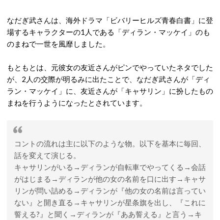
なだぎ武さんは、海外ドラマ「ビバリーヒルズ青春白書」に登
場するキャラクターの1人である「ディラン・マッケイ」のも
のまねで一世を風靡しました。
もともとは、元彼女の友近さんがピンでやっていたネタでした
が、2人の交際が明るみに出たことで、なだぎ武さんが「ディ
ラン・マッケイ」に、友近さんが「キャサリン」に扮したもの
まねを行うようになったとされています。
コントの流れは主に以下のような物。以下を基本に毎回、
話を変えて演じる。
キャサリンがいる→ディランが自転車でやってくる→会話
がはじまる→ディランが他の女の名前を口に出す→キャサ
リンが問い詰める→ディランが『他の女の名前は言ってい
ない』と開き直る→キャサリンが星条旗を出し、『これに
誓える?』と聞く→ディランが『ああ誓える』と言う→キ