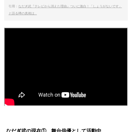
引用：
なだぎ武『テレビから消えた理由』ついに激白！「しょうがないです」
と語る噂の真相は…
なだぎ武の現在① 舞台俳優として活動中