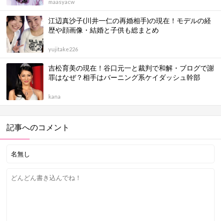
maasyacw
江辺真沙子(川井一仁の再婚相手)の現在！モデルの経
歴や顔画像・結婚と子供も総まとめ
yujitake226
吉松育美の現在！谷口元一と裁判で和解・ブログで謝
罪はなぜ？相手はバーニング系ケイダッシュ幹部
kana
記事へのコメント