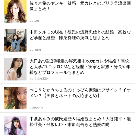
佐々木希のヤンキー疑惑・元カレとのプリクラ流出画
像まとめ！
butter
中田クルミの現在！彼氏の浅野忠信との結婚・高校な
ど学歴と経歴・卵巣嚢腫の病気も総まとめ
gurung
大口あづ記(錦織圭の浮気相手)の元カレや結婚！高校
と大学/ユニクロCMなど経歴・実家と家族・身長や年
齢などプロフィールもまとめ
yujitake226
ぺこ＆りゅうちぇるのすっぴん素顔はブサイク？イケ
メン？【画像とネットの反応まとめ】
pompomrin
中条あやみの彼氏遍歴＆結婚観まとめ！大谷翔平・池
松壮亮・登坂広臣・市原創吾らと熱愛の噂