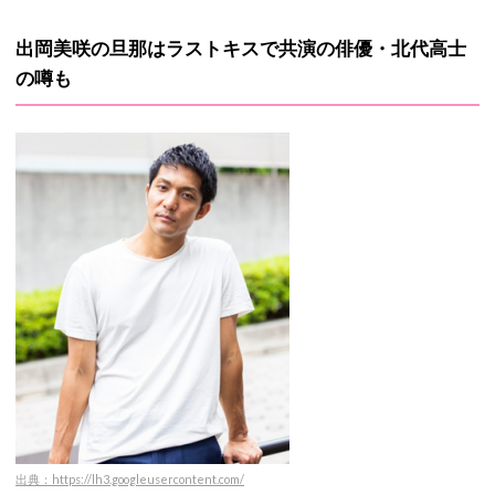
出岡美咲の旦那はラストキスで共演の俳優・北代高士
の噂も
出典：https://lh3.googleusercontent.com/