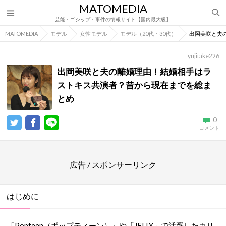
MATOMEDIA
芸能・ゴシップ・事件の情報サイト【国内最大級】
MATOMEDIA
モデル
女性モデル
モデル（20代・30代）
出岡美咲と夫
yujitake226
出岡美咲と夫の離婚理由！結婚相手はラ
ストキス共演者？昔から現在までを総ま
とめ
0
コメント
広告 / スポンサーリンク
はじめに
「Popteen（ポップティーン）」や「JELLY」で活躍したカリ