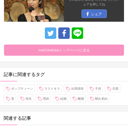
ェア
を押してね
シェア
MATOMEDIAトップページに戻る
記事に関連するタグ
ポップティーン
ラストキス
出岡美咲
子供
旦那
昔
現在
理由
結婚
離婚
馴れ初め
関連する記事