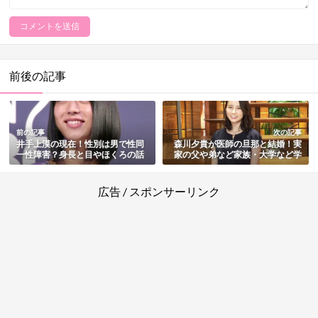
前後の記事
前の記事
次の記事
井手上漠の現在！性別は男で性同
森川夕貴が医師の旦那と結婚！実
一性障害？身長と目やほくろの話
家の父や弟など家族・大学など学
題・出身高校と大学・姉など家族
歴を総まとめ
も総まとめ
広告 / スポンサーリンク