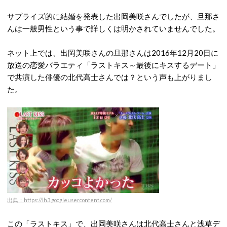
サプライズ的に結婚を発表した出岡美咲さんでしたが、旦那さ
んは一般男性という事で詳しくは明かされていませんでした。
ネット上では、出岡美咲さんの旦那さんは2016年12月20日に
放送の恋愛バラエティ「ラストキス～最後にキスするデート」
で共演した俳優の北代高士さんでは？という声も上がりまし
た。
出典：https://lh3.googleusercontent.com/
この「ラストキス」で、出岡美咲さんは北代高士さんと浅草デ