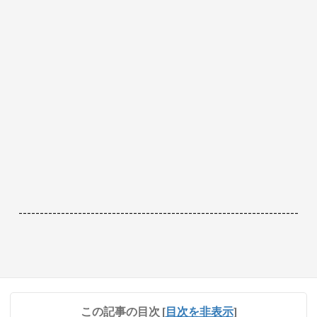
------------------------------------------------------------------
この記事の目次
[
目次を非表示
]