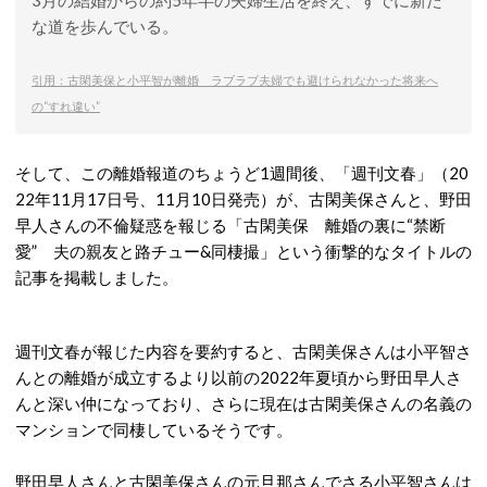
3月の結婚からの約5年半の夫婦生活を終え、すでに新た
な道を歩んでいる。
引用：古閑美保と小平智が離婚 ラブラブ夫婦でも避けられなかった将来へ
の“すれ違い”
そして、この離婚報道のちょうど1週間後、「週刊文春」（20
22年11月17日号、11月10日発売）が、古閑美保さんと、野田
早人さんの不倫疑惑を報じる「古閑美保 離婚の裏に“禁断
愛” 夫の親友と路チュー&同棲撮」という衝撃的なタイトルの
記事を掲載しました。
週刊文春が報じた内容を要約すると、古閑美保さんは小平智さ
んとの離婚が成立するより以前の2022年夏頃から野田早人さ
んと深い仲になっており、さらに現在は古閑美保さんの名義の
マンションで同棲しているそうです。
野田早人さんと古閑美保さんの元旦那さんでさる小平智さんは