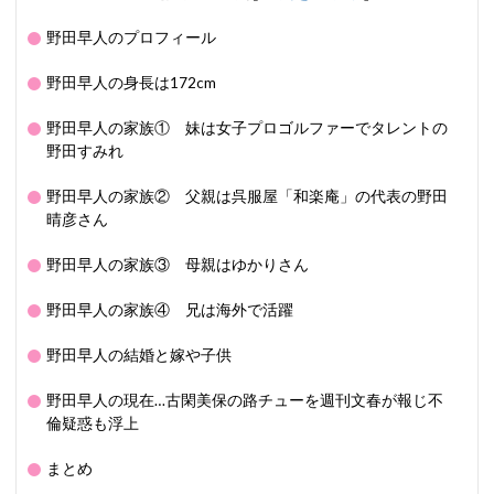
野田早人のプロフィール
野田早人の身長は172cm
野田早人の家族① 妹は女子プロゴルファーでタレントの
野田すみれ
野田早人の家族② 父親は呉服屋「和楽庵」の代表の野田
晴彦さん
野田早人の家族③ 母親はゆかりさん
野田早人の家族④ 兄は海外で活躍
野田早人の結婚と嫁や子供
野田早人の現在…古閑美保の路チューを週刊文春が報じ不
倫疑惑も浮上
まとめ