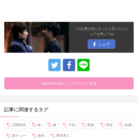
この記事が役に立ったと思ったら
シ
ェア
を押してね
シェア
MATOMEDIAトップページに戻る
記事に関連するタグ
古閑美保
妹
嫁
子供
家族
現在
結婚
路チュー
身長
野田早人