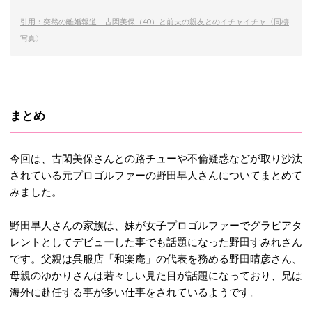
引用：突然の離婚報道 古閑美保（40）と前夫の親友とのイチャイチャ〈同棲
写真〉
まとめ
今回は、古閑美保さんとの路チューや不倫疑惑などが取り沙汰
されている元プロゴルファーの野田早人さんについてまとめて
みました。
野田早人さんの家族は、妹が女子プロゴルファーでグラビアタ
レントとしてデビューした事でも話題になった野田すみれさん
です。父親は呉服店「和楽庵」の代表を務める野田晴彦さん、
母親のゆかりさんは若々しい見た目が話題になっており、兄は
海外に赴任する事が多い仕事をされているようです。