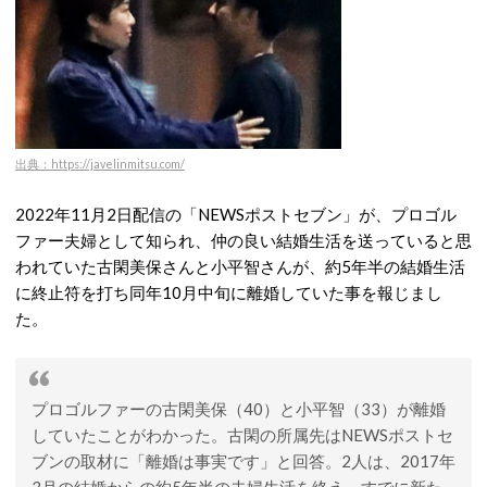
出典：https://javelinmitsu.com/
2022年11月2日配信の「NEWSポストセブン」が、プロゴル
ファー夫婦として知られ、仲の良い結婚生活を送っていると思
われていた古閑美保さんと小平智さんが、約5年半の結婚生活
に終止符を打ち同年10月中旬に離婚していた事を報じまし
た。
プロゴルファーの古閑美保（40）と小平智（33）が離婚
していたことがわかった。古閑の所属先はNEWSポストセ
ブンの取材に「離婚は事実です」と回答。2人は、2017年