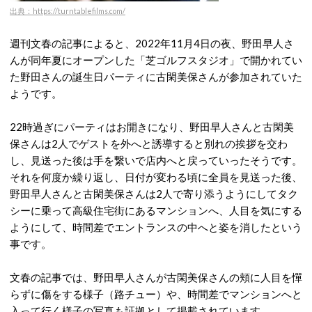
出典：https://turntablefilms.com/
週刊文春の記事によると、2022年11月4日の夜、野田早人さ
んが同年夏にオープンした「芝ゴルフスタジオ」で開かれてい
た野田さんの誕生日パーティに古閑美保さんが参加されていた
ようです。
22時過ぎにパーティはお開きになり、野田早人さんと古閑美
保さんは2人でゲストを外へと誘導すると別れの挨拶を交わ
し、見送った後は手を繋いで店内へと戻っていったそうです。
それを何度か繰り返し、日付が変わる頃に全員を見送った後、
野田早人さんと古閑美保さんは2人で寄り添うようにしてタク
シーに乗って高級住宅街にあるマンションへ、人目を気にする
ようにして、時間差でエントランスの中へと姿を消したという
事です。
文春の記事では、野田早人さんが古閑美保さんの頬に人目を憚
らずに傷をする様子（路チュー）や、時間差でマンションへと
入って行く様子の写真も証拠として掲載されています。