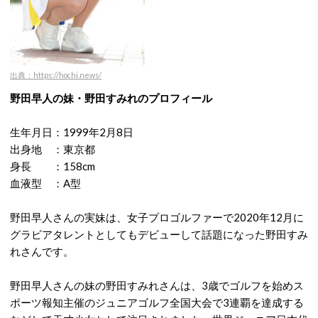
出典：https://hochi.news/
野田早人の妹・野田すみれのプロフィール
生年月日：1999年2月8日
出身地 ：東京都
身長 ：158cm
血液型 ：A型
野田早人さんの実妹は、女子プロゴルファーで2020年12月に
グラビアタレントとしてもデビューして話題になった野田すみ
れさんです。
野田早人さんの妹の野田すみれさんは、3歳でゴルフを始めス
ポーツ報知主催のジュニアゴルフ全国大会で3連覇を達成する