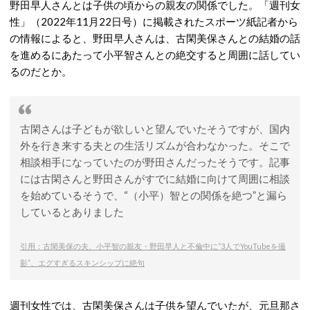
野田早人さんとは子供の頃からの親友の関係でした。「週刊女
性」（2022年11月22日号）に掲載されたスポーツ紙記者から
の情報によると、野田早人さんは、古閑美保さんとの結婚の話
を進めるにあたって小平智さんとの絶交すると周囲に話してい
るのだとか。
古閑さんは子どもが欲しいと望んでいたそうですが、国内
外を行き来する夫との生活リズムが合わなかった。そこで
相談相手になっていたのが野田さんだったそうです。記事
には古閑さんと野田さんがすでに結婚に向けて周囲に相談
を始めているそうで、“（小平）智との関係を絶つ”と漏ら
しているとありました
引用：古閑美保の夫、小平智の親友・野田早人と不倫中に“3人でYouTubeを撮
影”、エグすぎるスキンシップに絶句
週刊女性では、古閑美保さんは子供を望んでいたが、元旦那さ