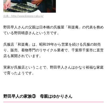
出典：http://www.kimono-raku.jp/
野田早人さんの父親は日本橋の呉服屋「和楽庵」の代表を務め
ている野田晴彦さんという方です。
呉服店「和楽庵」は、昭和39年から営業を続ける呉服の卸売
り、販売、着物専門のリサイクル業者で、千葉県千葉市に直営
店も展開されています。
実家が呉服店ということで、野田早人さんはかなり裕福な家庭
で育ったようです。
野田早人の家族③ 母親はゆかりさん