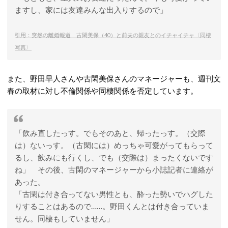
ますし、家には友達みんな出入りするので」
引用：突然の離婚報道 古閑美保（40）と前夫の親友とのイチャイチャ〈同棲
写真〉
また、野田早人さんや古閑美保さんのマネージャーも、週刊文
春の取材に対し不倫関係や同棲関係を否定しています。
「飲み直したっす。でもそのあと、帰ったっす。（交際
は）ないっす。（古閑には）めっちゃ可愛がってもらって
るし、飲みにも行くし、でも（交際は）まったくないです
ね」 その後、古閑のマネージャーから小誌記者に連絡が
あった。
「古閑は付き合ってない男性とも、酔った勢いでハグした
りすることはあるので……。野田くんとは付き合っていま
せん。同棲もしていません」