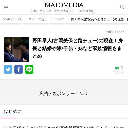
MATOMEDIA
芸能・ゴシップ・事件の情報サイト【国内最大級】
MATOMEDIA
スポーツ選手
ゴルフ
野田早人(古閑美保と路チュー)の現在
yujitake226
野田早人(古閑美保と路チュー)の現在！身
長と結婚や嫁/子供・妹など家族情報もま
とめ
0
コメント
広告 / スポンサーリンク
はじめに
古閑美保さんとの路チューや不倫疑惑報道で元プロゴルファー