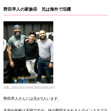
野田早人の家族④ 兄は海外で活躍
出典：https://encrypted-tbn0.gstatic.com/
野田早人さんには兄が1人います。
名前や年齢は不明ですが、妹の野田すみれさんのインスタグラ