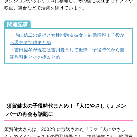
ダクションからホリプロに移籍し、その後も現在までドラマや
映画、舞台などで活躍を続けています。
関連記事
・
内山信二の逮捕と女性問題＆彼女・結婚情報！子役か
ら現在まで総まとめ
・
吉田里琴が現在は吉川愛として復帰！子役時代から芸
能界引退とその後まとめ
須賀健太の子役時代まとめ！『人にやさしく』メン
バーの再会も話題に
須賀健太さんは、2002年に放送されたドラマ『人にやさし
く』でメインキャストの香取慎吾さん、加藤浩次さん、松岡充