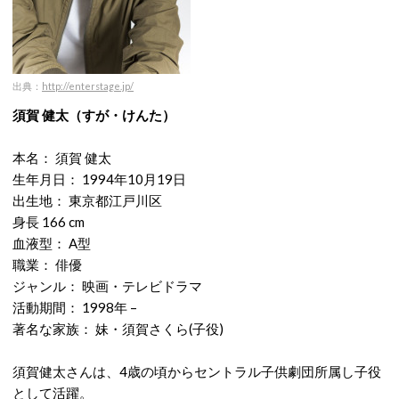
出典：
http://enterstage.jp/
須賀 健太（すが・けんた）
本名： 須賀 健太
生年月日： 1994年10月19日
出生地： 東京都江戸川区
身長 166 cm
血液型： A型
職業： 俳優
ジャンル： 映画・テレビドラマ
活動期間： 1998年 –
著名な家族： 妹・須賀さくら(子役)
須賀健太さんは、4歳の頃からセントラル子供劇団所属し子役
として活躍。