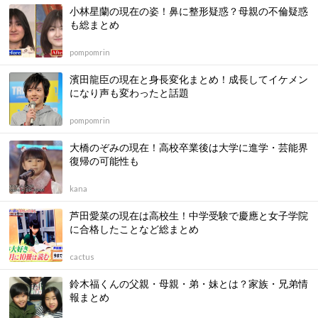
小林星蘭の現在の姿！鼻に整形疑惑？母親の不倫疑惑
も総まとめ
pompomrin
濱田龍臣の現在と身長変化まとめ！成長してイケメン
になり声も変わったと話題
pompomrin
大橋のぞみの現在！高校卒業後は大学に進学・芸能界
復帰の可能性も
kana
芦田愛菜の現在は高校生！中学受験で慶應と女子学院
に合格したことなど総まとめ
cactus
鈴木福くんの父親・母親・弟・妹とは？家族・兄弟情
報まとめ