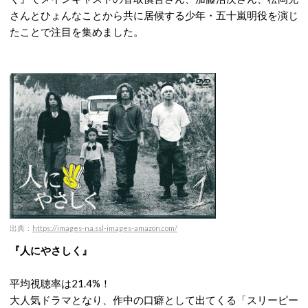
さんとひょんなことから共に居候する少年・五十嵐明役を演じ
たことで注目を集めました。
出典
：
https://images-na.ssl-images-amazon.com/
『人にやさしく』
平均視聴率は21.4%！
大人気ドラマとなり、作中の口癖として出てくる「スリーピー