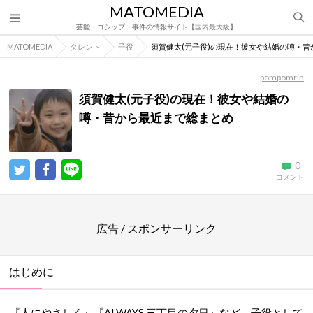
MATOMEDIA
芸能・ゴシップ・事件の情報サイト【国内最大級】
MATOMEDIA
タレント
子役
須賀健太(元子役)の現在！彼女や結婚の噂・
pompomrin
須賀健太(元子役)の現在！彼女や結婚の
噂・昔から最近まで総まとめ
0
コメント
広告 / スポンサーリンク
はじめに
『人にやさしく』『ALWAYS 三丁目の夕日』など、子役として