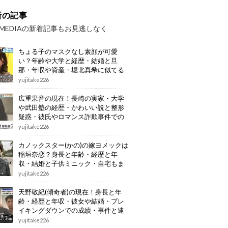
新の記事
OMEDIAの新着記事もお見逃しなく
ちょる子のマスクなし素顔が可愛
い？年齢や大学と経歴・結婚と旦
那・年収や資産・堀北真希に似てる
画像もまとめ
yujitake226
広重果音の現在！長崎の実家・大学
や武田塾の経歴・かわいい説と整形
疑惑・彼氏やロマンス詐欺事件での
逮捕もまとめ
yujitake226
カノックスター(かの)の嫁ヨメックは
稲垣奈恋？身長と年齢・経歴と年
収・結婚と子供ミニック・自宅もま
とめ
yujitake226
天野敬紀(傾奇者)の現在！身長と年
齢・経歴と年収・彼女や結婚・ブレ
イキングダウンでの成績・事件と逮
捕もまとめ
yujitake226