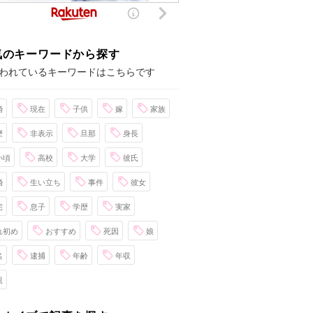
気のキーワードから探す
われているキーワードはこちらです
婚
現在
子供
嫁
家族
歴
非表示
旦那
身長
い頃
高校
大学
彼氏
婚
生い立ち
事件
彼女
宅
息子
学歴
実家
れ初め
おすすめ
死因
娘
名
逮捕
年齢
年収
親