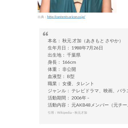
出典：
http://contents.oricon.co.jp/
本名： 秋元 才加（あきもと さやか）
生年月日： 1988年7月26日
出生地： 千葉県
身長： 166cm
体重： 非公開
血液型： B型
職業： 女優、タレント
ジャンル： テレビドラマ、映画、バラ
活動期間： 2006年 –
活動内容： 元AKB48メンバー（元チームK）
引用：Wikipedia – 秋元才加