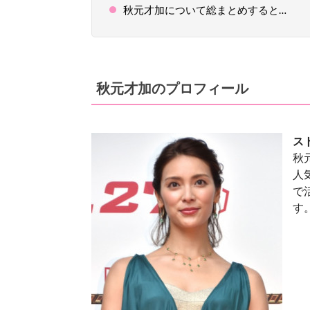
秋元才加について総まとめすると…
秋元才加のプロフィール
ス
秋
人
で
す