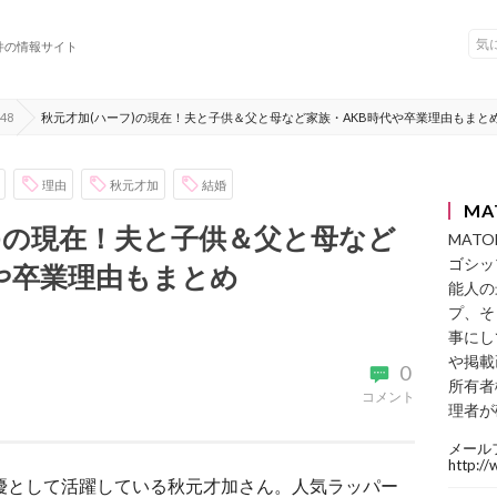
件の情報サイト
48
秋元才加(ハーフ)の現在！夫と子供＆父と母など家族・AKB時代や卒業理由もまと
理由
秋元才加
結婚
MA
)の現在！夫と子供＆父と母など
MAT
ゴシッ
代や卒業理由もまとめ
能人の
プ、そ
事にし
や掲載
0
所有者
コメント
理者が
メール
http:/
女優として活躍している秋元才加さん。人気ラッパー