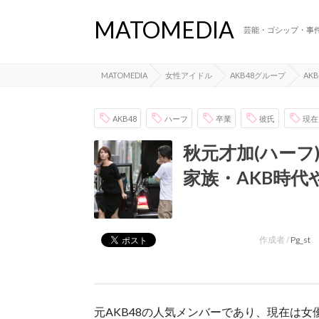
MATOMEDIA
芸能・ゴシップ・事
MATOMEDIA
女性アイドル
AKB48グループ
AKB
AKB48
ハーフ
卒業
彼氏
現在
秋元才加(ハーフ
家族・AKB時
作成者 /
Pg_st
元AKB48の人気メンバーであり、現在は