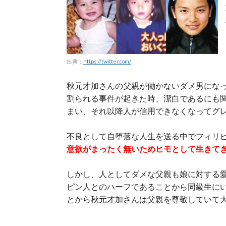
出典：
https://twitter.com/
秋元才加さんの父親が働かないダメ男にな
割られる事件が起きた時、潔白であるにも
まい、それ以降人が信用できなくなってグ
不良として自堕落な人生を送る中でフィリ
意欲がまったく無いためヒモとして生きて
しかし、人としてダメな父親も娘に対する
ピン人とのハーフであることから同級生に
とから秋元才加さんは父親を尊敬していて