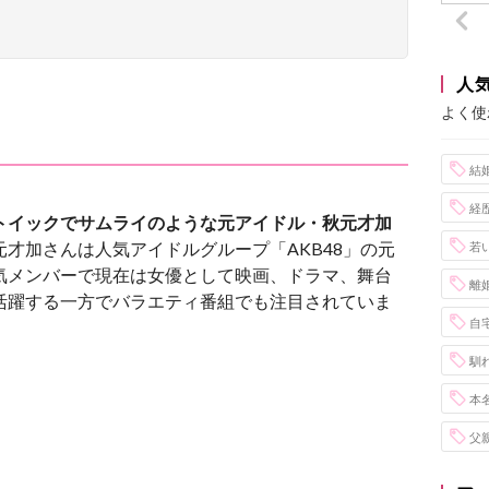
人
よく使
結
経
トイックでサムライのような元アイドル・秋元才加
元才加さんは人気アイドルグループ「AKB48」の元
若
気メンバーで現在は女優として映画、ドラマ、舞台
離
活躍する一方でバラエティ番組でも注目されていま
自
。
馴
本
父