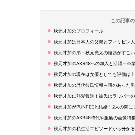
この記事の
秋元才加のプロフィール
秋元才加は日本人の父親とフィリピン人
秋元才加の弟・秋元亮太の腹筋がすごい
秋元才加のAKB48への加入と活躍～卒
秋元才加の現在は女優としても評価は上
秋元才加の歴代彼氏情報～噂のあった男
秋元才加に熱愛報道！彼氏はラッパーのP
秋元才加がPUNPEEと結婚！2人の間
秋元才加のAKB48時代や腹筋の画像特
秋元才加の私生活エピソードから分かる