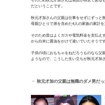
だということです。
秋元才加さんの父親は仕事をせずにずっと
母親ひとりで弟を含めた4人の家族の家計を
そのため昔はよくガスや電気料金を支払え
から白米に醤油をかけて凌いでいたそうで
子供の頃におもちゃをねだろうものなら父
ようなので、こうした生い立ちが秋元才加
秋元才加の父親は無職のダメ男だっ