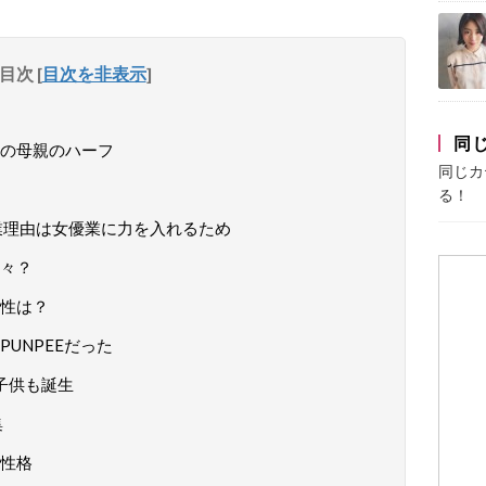
目次
[
目次を非表示
]
同
の母親のハーフ
同じカ
る！
業理由は女優業に力を入れるため
々？
性は？
UNPEEだった
に子供も誕生
集
性格