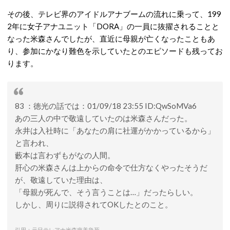
その後、テレビ界のアイドルアナブームの流れに乗って、199
2年に女子アナユニット「DORA」の一員に抜擢されることと
なった米森さんでしたが、直近に母親が亡くなったこともあ
り、参加にかなり難色を示していたとのエピソードも残ってお
ります。
83 ：徳光の話では：01/09/18 23:55 ID:QwSoMVa6
あの三人の中で敬遠していたのは米森さんだった。
永井は入社時に「あなたの肩に社運がかかっているから」
と言われ、
藪本は言わずもがなの人間。
肝心の米森さんは上からの命令で仕方なくやったそうだ
が、敬遠していた理由は、
「母親が死んで、そう言うことは…」だったらしい。
しかし、周りに説得されてOKしたとのこと。
引用：
元日テレアナ米森麻美急死