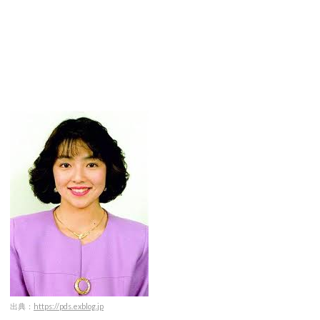
出典：
https://pds.exblog.jp