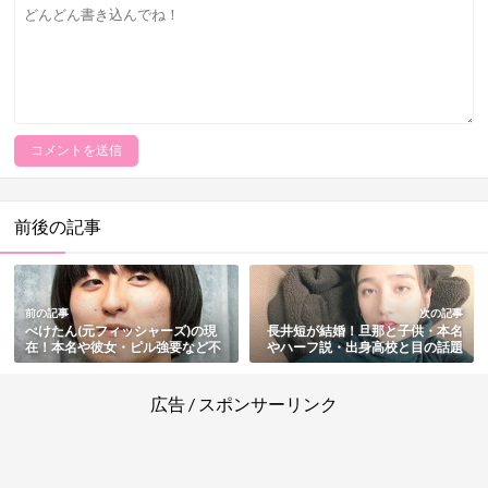
前後の記事
前の記事
次の記事
ぺけたん(元フィッシャーズ)の現
長井短が結婚！旦那と子供・本名
在！本名や彼女・ピル強要など不
やハーフ説・出身高校と目の話題
祥事の詳細・脱退とその後も総ま
まとめ
とめ
広告 / スポンサーリンク