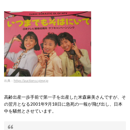
出典：
https://auctions.c.yimg.jp
高齢出産一歩手前で第一子を出産した米森麻美さんですが、そ
の翌月となる2001年9月18日に急死の一報が飛び出し、日本
中を騒然とさせています。