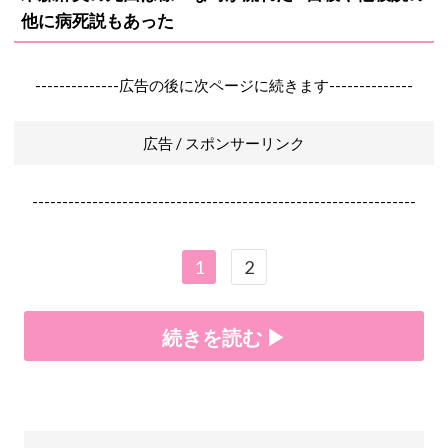
他に病死説もあった
--------------広告の後に次ページに続きます--------------
広告 / スポンサーリンク
----------------------------------------------------------------
1
2
続きを読む ▶