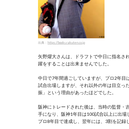
出典：
https://books.rakuten.co.jp
矢野燿大さんは、ドラフトで中日に指名さ
躍をすることは出来ませんでした。
中日で7年間過ごしていますが、プロ2年目
試合出場しますが、それ以外の年は目立っ
振」という理由があったほどでした。
阪神にトレードされた後は、当時の監督・
手になり、阪神1年目は100試合以上に出場
プロ8年目で達成し、
翌年には、3割を記録