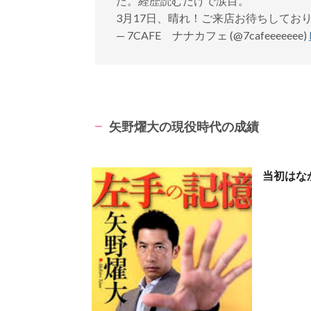
た。経歴読むだけで涙目。
3月17日、晴れ！ご来店お待ちしてお
— 7CAFE ナナカフェ (@7cafeeeeeee)
矢野燿大の現役時代の成績
当初はな