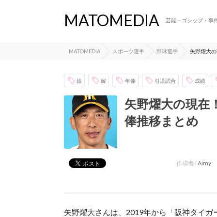
MATOMEDIA
芸能・ゴシップ・事
MATOMEDIA
スポーツ選手
野球選手
矢野燿大の
娘
嫁
年俸
引退試合
成績
矢野燿大の現在
俸推移まとめ
作成者 /
Aimy
矢野燿大さんは、2019年から「阪神タイ