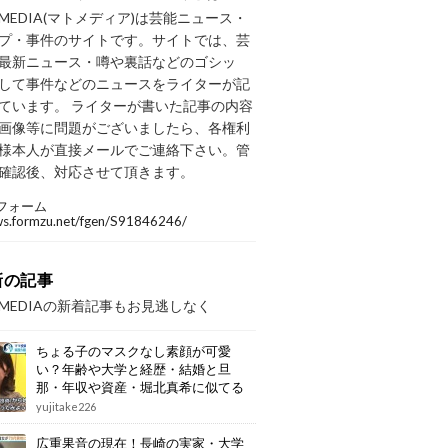
OMEDIA(マトメディア)は芸能ニュース・
プ・事件のサイトです。サイトでは、芸
最新ニュース・噂や裏話などのゴシッ
して事件などのニュースをライターが記
ています。 ライターが書いた記事の内容
画像等に問題がございましたら、各権利
様本人が直接メールでご連絡下さい。管
確認後、対応させて頂きます。
フォーム
/ws.formzu.net/fgen/S91846246/
新の記事
OMEDIAの新着記事もお見逃しなく
ちょる子のマスクなし素顔が可愛
い？年齢や大学と経歴・結婚と旦
那・年収や資産・堀北真希に似てる
画像もまとめ
yujitake226
広重果音の現在！長崎の実家・大学