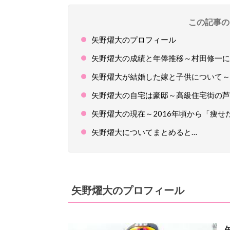
この記事の
矢野燿大のプロフィール
矢野燿大の成績と年俸推移～村田修一に
矢野燿大が結婚した嫁と子供について～
矢野燿大の自宅は豪邸～高級住宅街の芦
矢野燿大の現在～2016年頃から「痩
矢野燿大についてまとめると…
矢野燿大のプロフィール