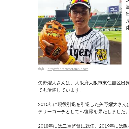
出
典：
https://entamescramble.com
矢野燿大さんは、大阪府大阪市東住吉区出
ても活躍しています。
2010年に現役引退を引退した矢野燿大さん
テリーコーチとしてへ復帰を果たしました
2018年には二軍監督に就任、2019年に