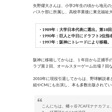
矢野燿大さんは、小学2年生の頃から地元
バスケ部に所属し、高校卒業後に東北福祉
・1989年：大学日本代表に選出。第1
・1990年：巨人と中日にドラフト2位
・1997年：阪神にトレードにより移籍。
阪神に移籍してからは、１年目から正捕手
ラブ賞２回、オールスターゲーム出場７回
2010年に現役引退してからは、野球解説
組やCMにも出演し、本も多数出版されてい
こんにちは。幡ヶ谷7CAFEナナカフ