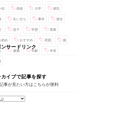
い頃
高校
大学
彼氏
婚
生い立ち
事件
彼女
宅
息子
学歴
実家
れ初め
おすすめ
死因
娘
ポンサードリンク
名
逮捕
年齢
年収
親
ーカイブで記事を探す
記事が見たい方はこちらが便利