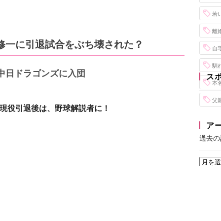
若
離
修一に引退試合をぶち壊された？
自
馴
で中日ドラゴンズに入団
ス
本
父
現役引退後は、野球解説者に！
ア
過去の