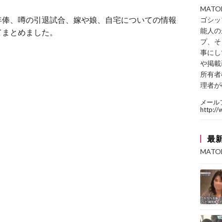
MAT
年俸、噂の引退試合、嫁や娘、自宅についての情報
ゴシッ
能人の
てまとめました。
プ、そ
事にし
や掲載
所有者
理者が
メール
http:/
最
MAT