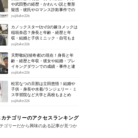
や武田塾の経歴・かわいい説と整形
疑惑・彼氏やロマンス詐欺事件での
逮捕もまとめ
yujitake226
カノックスター(かの)の嫁ヨメックは
稲垣奈恋？身長と年齢・経歴と年
収・結婚と子供ミニック・自宅もま
とめ
yujitake226
天野敬紀(傾奇者)の現在！身長と年
齢・経歴と年収・彼女や結婚・ブレ
イキングダウンでの成績・事件と逮
捕もまとめ
yujitake226
松宮なつの旦那は立田悠悟！結婚や
子供・身長や水着/ランジェリー・ミ
ス学習院など大学と高校もまとめ
yujitake226
じカテゴリーのアクセスランキング
テゴリーだから興味のある記事が見つか