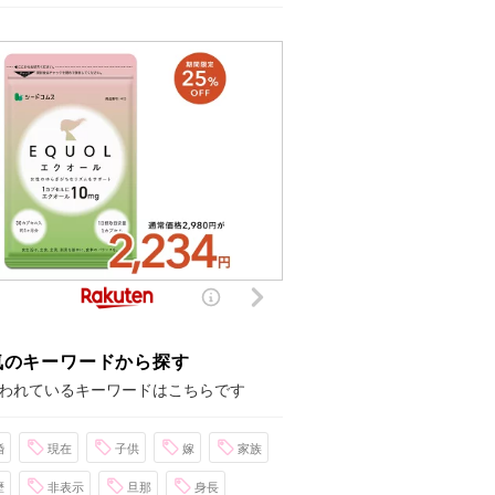
気のキーワードから探す
われているキーワードはこちらです
婚
現在
子供
嫁
家族
歴
非表示
旦那
身長