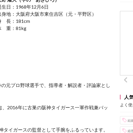
誕生日：1968年12月6日
出身地：大阪府大阪市東住吉区（元・平野区）
身 長：181cm
体 重：81kg
身の元プロ野球選手で、指導者・解説者・評論家とし
人
よく使
は、2016年に古巣の阪神タイガース一軍作戦兼バッ
。
結
は阪神タイガースの監督として手腕をふるっています。
経