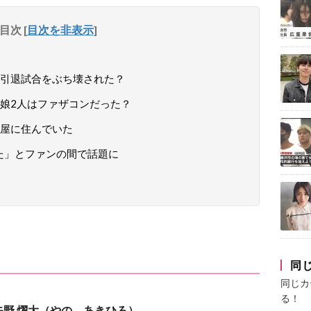
目次
[
目次を非表示
]
引退試合をぶち壊された？
娘2人はファザコンだった？
屋に住んでいた
せた」とファンの間で話題に
同
同じカ
る！
矢野 燿大（やの あきひろ）