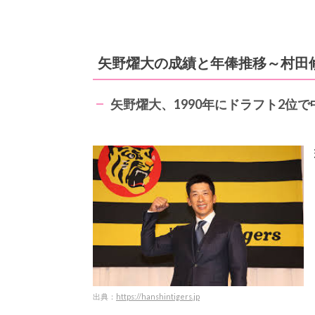
矢野燿大の成績と年俸推移～村田
矢野燿大、1990年にドラフト2位
出典：
https://hanshintigers.jp