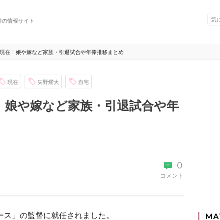
件の情報サイト
現在！娘や嫁など家族・引退試合や年俸推移まとめ
現在
矢野燿大
自宅
！娘や嫁など家族・引退試合や年
0
コメント
ガース」の監督に就任されました。
MA