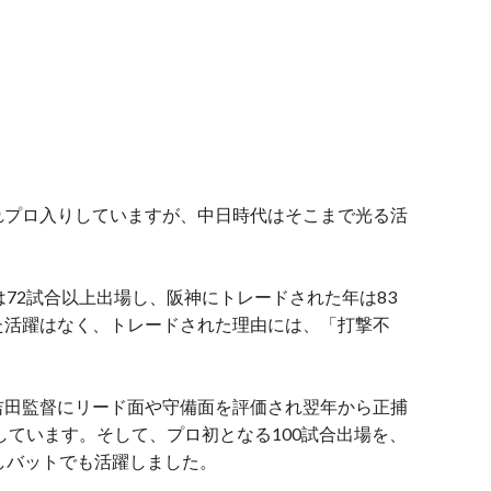
れプロ入りしていますが、中日時代はそこまで光る活
は72試合以上出場し、阪神にトレードされた年は83
た活躍はなく、トレードされた理由には、「打撃不
吉田監督にリード面や守備面を評価され翌年から正捕
しています。
そして、プロ初となる
100試合出場
を、
しバットでも活躍しました。