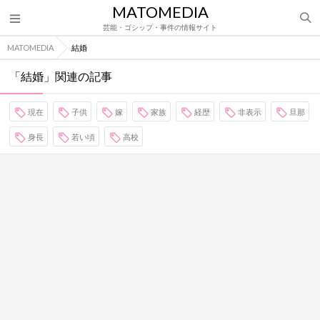
MATOMEDIA
芸能・ゴシップ・事件の情報サイト
MATOMEDIA
結婚
「結婚」関連の記事
現在
子供
嫁
家族
経歴
非表示
旦那
身長
若い頃
高校