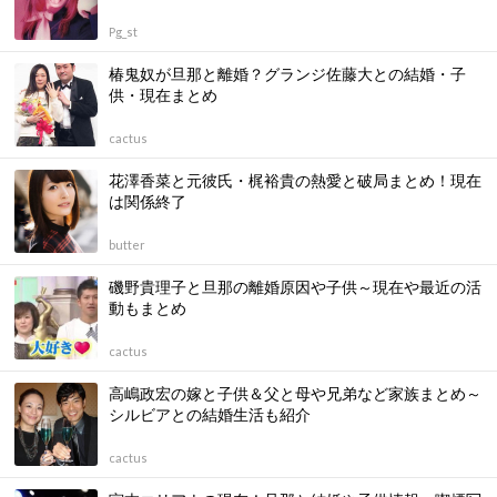
Pg_st
椿鬼奴が旦那と離婚？グランジ佐藤大との結婚・子
供・現在まとめ
cactus
花澤香菜と元彼氏・梶裕貴の熱愛と破局まとめ！現在
は関係終了
butter
磯野貴理子と旦那の離婚原因や子供～現在や最近の活
動もまとめ
cactus
高嶋政宏の嫁と子供＆父と母や兄弟など家族まとめ～
シルビアとの結婚生活も紹介
cactus