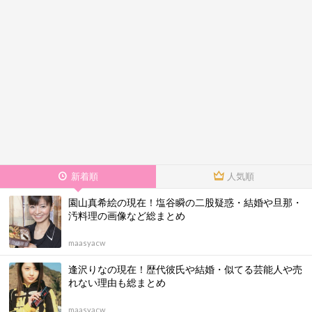
新着順
人気順
園山真希絵の現在！塩谷瞬の二股疑惑・結婚や旦那・
汚料理の画像など総まとめ
maasyacw
逢沢りなの現在！歴代彼氏や結婚・似てる芸能人や売
れない理由も総まとめ
maasyacw