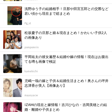
浅野ゆう子の結婚相手！旦那や田宮五郎との交際など
若い頃から現在まで総まとめ
Pg_st
松坂慶子の旦那と娘＆現在まとめ！かわいい子供2人
の画像あり
pompomrin
平岡祐太の彼女遍歴＆結婚や嫁の情報！現在はお腹出
てる噂も画像で検証
kamekichi
児嶋一哉の嫁と子供＆結婚生活まとめ！奥さんの坪井
志津香が美人【画像あり】
maasyacw
IZAMの現在と嫁情報！吉川ひなの・吉岡美穂との結
婚・離婚や子供まとめ