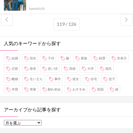
kamekichi
119 / 126
人気のキーワードから探す
結婚
現在
子供
嫁
家族
経歴
非表示
旦那
身長
若い頃
高校
大学
彼氏
離婚
生い立ち
事件
彼女
自宅
息子
学歴
実家
馴れ初め
おすすめ
死因
娘
アーカイブから記事を探す