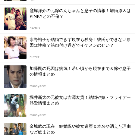
窪塚洋介の元嫁のんちゃんと息子の情報！離婚原因は
PINKYとの不倫？
cactus
水野裕子が結婚できず現在も独身！彼氏ができない原
因は性格？筋肉付け過ぎでイケメンのせい？
butter
加藤剛の死因は病気！若い頃から現在まで＆嫁や息子
の情報まとめ
maasyacw
堀井新太の元彼女は吉澤友貴！結婚や嫁・フライデー
熱愛情報まとめ
maasyacw
金城武の現在！結婚説や彼女遍歴＆本名や消えた理由
など総まとめ