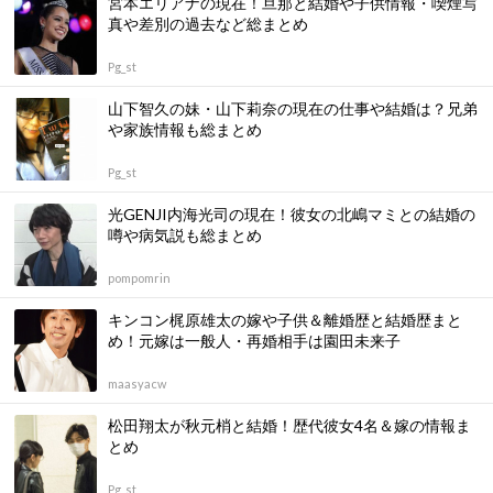
宮本エリアナの現在！旦那と結婚や子供情報・喫煙写
真や差別の過去など総まとめ
Pg_st
山下智久の妹・山下莉奈の現在の仕事や結婚は？兄弟
や家族情報も総まとめ
Pg_st
光GENJI内海光司の現在！彼女の北嶋マミとの結婚の
噂や病気説も総まとめ
pompomrin
キンコン梶原雄太の嫁や子供＆離婚歴と結婚歴まと
め！元嫁は一般人・再婚相手は園田未来子
maasyacw
松田翔太が秋元梢と結婚！歴代彼女4名＆嫁の情報ま
とめ
Pg_st