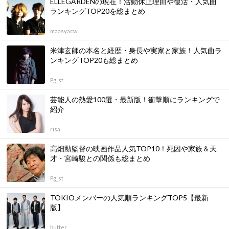
ELLEGARDENの現在！活動休止理由や復活・人気曲
ランキングTOP20を総まとめ
maasyacw
米津玄師の本名と経歴・身長や実家と家族！人気曲ラ
ンキングTOP20も総まとめ
Pg_st
芸能人の熱愛100選・最新版！衝撃順にランキングで
紹介
risa
高畑勲監督の映画作品人気TOP10！死因や家族＆天
才・宮崎駿との関係も総まとめ
Pg_st
TOKIOメンバーの人気順ランキングTOP5【最新
版】
butter