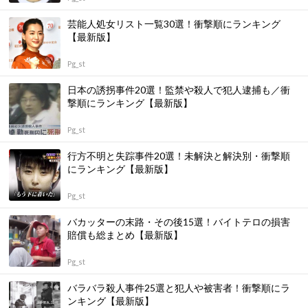
芸能人処女リスト一覧30選！衝撃順にランキング
【最新版】
Pg_st
日本の誘拐事件20選！監禁や殺人で犯人逮捕も／衝
撃順にランキング【最新版】
Pg_st
行方不明と失踪事件20選！未解決と解決別・衝撃順
にランキング【最新版】
Pg_st
バカッターの末路・その後15選！バイトテロの損害
賠償も総まとめ【最新版】
Pg_st
バラバラ殺人事件25選と犯人や被害者！衝撃順にラ
ンキング【最新版】