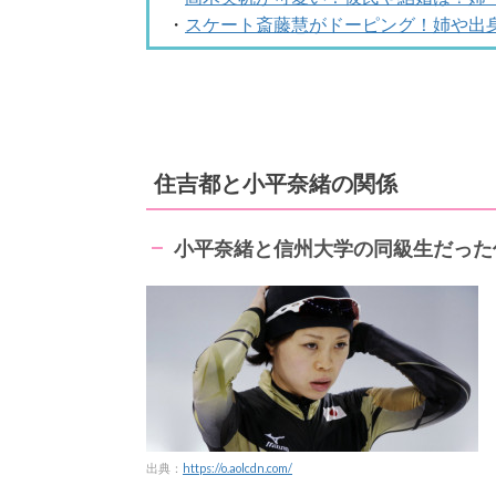
・
スケート斎藤慧がドーピング！姉や出
住吉都と小平奈緒の関係
小平奈緒と信州大学の同級生だった
出典：
https://o.aolcdn.com/