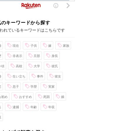
気のキーワードから探す
われているキーワードはこちらです
婚
現在
子供
嫁
家族
歴
非表示
旦那
身長
い頃
高校
大学
彼氏
婚
生い立ち
事件
彼女
宅
息子
学歴
実家
れ初め
おすすめ
死因
娘
名
逮捕
年齢
年収
親