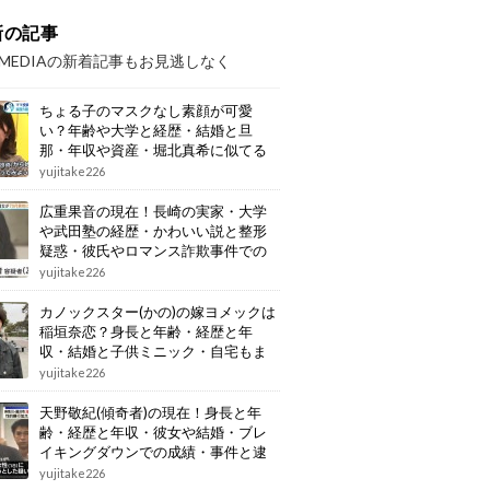
新の記事
OMEDIAの新着記事もお見逃しなく
ちょる子のマスクなし素顔が可愛
い？年齢や大学と経歴・結婚と旦
那・年収や資産・堀北真希に似てる
画像もまとめ
yujitake226
広重果音の現在！長崎の実家・大学
や武田塾の経歴・かわいい説と整形
疑惑・彼氏やロマンス詐欺事件での
逮捕もまとめ
yujitake226
カノックスター(かの)の嫁ヨメックは
稲垣奈恋？身長と年齢・経歴と年
収・結婚と子供ミニック・自宅もま
とめ
yujitake226
天野敬紀(傾奇者)の現在！身長と年
齢・経歴と年収・彼女や結婚・ブレ
イキングダウンでの成績・事件と逮
捕もまとめ
yujitake226