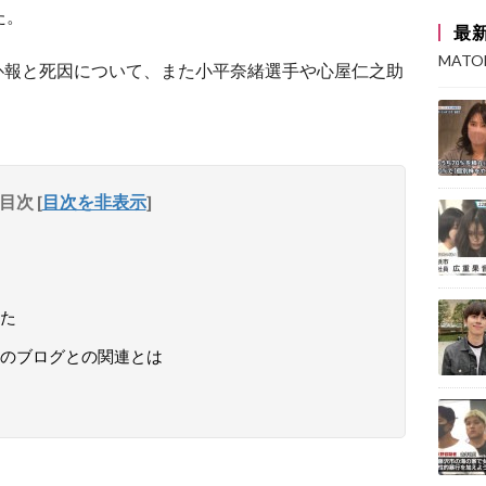
た。
最
MAT
訃報と死因について、また小平奈緒選手や心屋仁之助
目次
[
目次を非表示
]
た
のブログとの関連とは