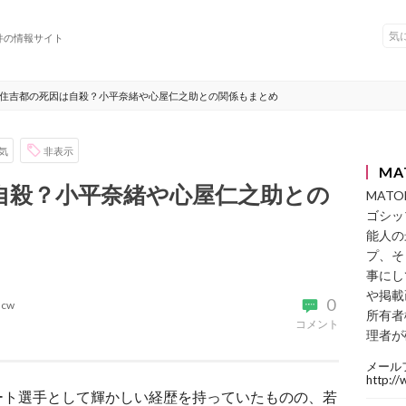
件の情報サイト
住吉都の死因は自殺？小平奈緒や心屋仁之助との関係もまとめ
気
非表示
MA
自殺？小平奈緒や心屋仁之助との
MAT
ゴシッ
能人の
プ、そ
事にし
や掲載
0
acw
所有者
コメント
理者が
メール
http:/
ート選手として輝かしい経歴を持っていたものの、若