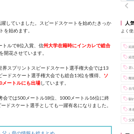
活躍していました。スピードスケートを始めたきっか
人
トを始めます。
よく使
ートルで8位入賞、信
州大学在籍時にインカレで総合
結
を開花させています。
経
た世界スプリントスピードスケート選手権大会では13
若
ピードスケート選手権大会でも総合13位を獲得、
ソ
離
00メートルにも出場
しています。
自
会では500メートル18位、1000メートル16位に終
馴
ピードスケート選手としても一躍有名になりました。
本
父
・父・母の情報も総まとめ