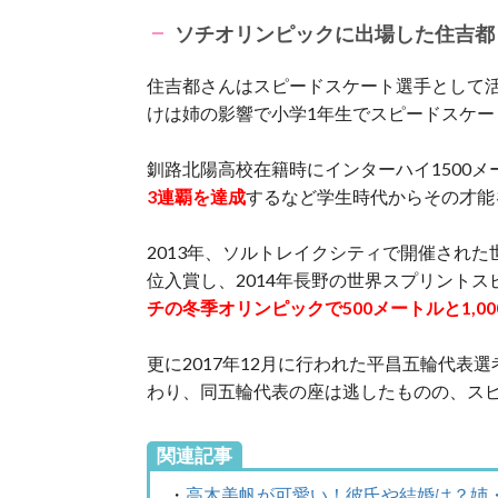
ソチオリンピックに出場した住吉都
住吉都さんはスピードスケート選手として
けは姉の影響で小学1年生でスピードスケー
釧路北陽高校在籍時にインターハイ1500メ
3連覇を達成
するなど学生時代からその才能
2013年、ソルトレイクシティで開催され
位入賞し、2014年長野の世界スプリントス
チの冬季オリンピックで500メートルと1,0
更に2017年12月に行われた平昌五輪代表選考
わり、同五輪代表の座は逃したものの、ス
関連記事
・
高木美帆が可愛い！彼氏や結婚は？姉