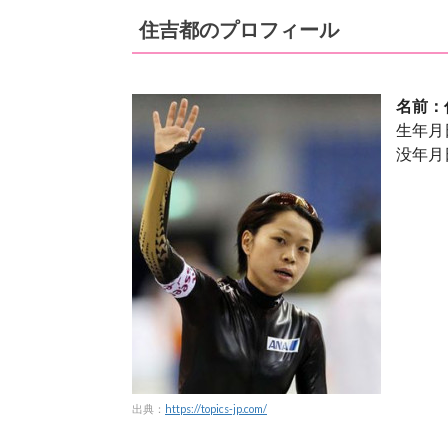
住吉都のプロフィール
名前：
生年月日
没年月日
出典：
https://topics-jp.com/