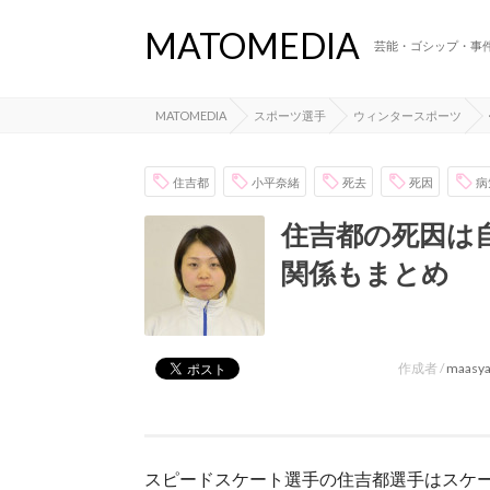
MATOMEDIA
芸能・ゴシップ・事
MATOMEDIA
スポーツ選手
ウィンタースポーツ
住吉都
小平奈緒
死去
死因
病
住吉都の死因は
関係もまとめ
作成者 /
maasy
スピードスケート選手の住吉都選手はスケ