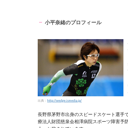
小平奈緒のプロフィール
出典：
http://wedge.ismedia.jp/
長野県茅野市出身のスピードスケート選手
療法人財団慈泉会相澤病院スポーツ障害予