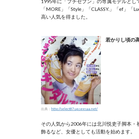
1995年に「プチセブン」の専属モデルとし
「MORE」「Style」「CLASSY.」「e
高い人気を得ました。
若かりし頃の
出典：
http://select87.up.seesaa.net/
その人気から2006年には北川悦吏子脚本・初監督
飾るなど、女優としても活動を始めます。