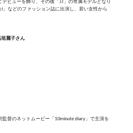
てデビューを飾り、その後「JJ」の専属モデルとなり
f」「Luci」などのファッション誌に出演し、若い女性から
高垣麗子さん
のネットムービー「10minute diary」で主演を