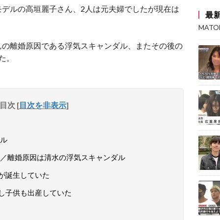
モデルの高垣麗子さん、2人は元夫婦でしたが現在は
最
MAT
んの離婚原因である浮気スキャンダル、またその後の
た。
目次
[
目次を非表示
]
ル
／離婚原因は清水の浮気スキャンダル
が誕生していた
し子供も出産していた