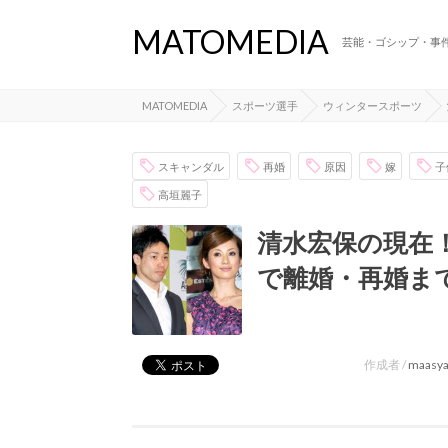
MATOMEDIA
芸能・ゴシップ・事
MATOMEDIA
スポーツ選手
ウィンタースポーツ
スキャンダル
再婚
原因
嫁
子
高垣麗子
清水宏保の現在
で離婚・再婚ま
作成者 /
maasy