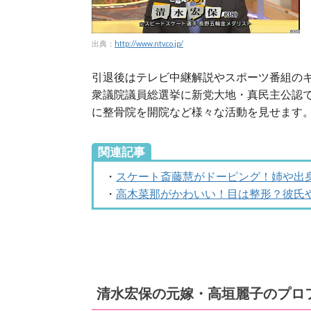
出典：
http://www.ntv.co.jp/
引退後はテレビ中継解説やスポーツ番組のキ
衆議院議員総選挙に新党大地・真民主公認で
に整骨院を開院など様々な活動を見せます
関連記事
・
スケート斎藤慧がドーピング！姉や出
・
高木菜那がかわいい！目は整形？彼氏
清水宏保の元嫁・高垣麗子のプロ