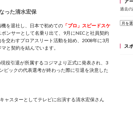
ア
過去の
なった清水宏保
精機を退社し、日本で初めての
「プロ」スピードスケ
スポンサーとして名乗り出て、9月にNECと社員契約
を交わすプロアスリート活動を始め、2008年に3月
ス
ジマと契約を結んでいます。
での現役引退が所属するコジマより正式に発表され、3
リンピックの代表選考が終わった際に引退を決意した
キャスターとしてテレビに出演する清水宏保さん