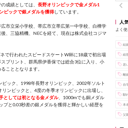
での成績としては、
長野オリンピックで金メダル1
ンピックで銀メダルを獲得
しています。
人
帯広市立栄小学校、帯広市立帯広第一中学校、白樺学
よく使
後、三協精機、NECを経て、現在は株式会社コジマ
結
ピネで行われたスピードスケートW杯に18歳で初出場
経
界スプリント、群馬県伊香保では総合3位に入り、小
若
めることとなります。
離
ピック、1998年長野オリンピック、2002年ソルト
自
ノオリンピックと、4度の冬季オリンピックに出場し、
馴
手としては初となる金メダル
、1000mでも銅メダル
ップと0.03秒差の銀メダルを獲得と輝かしい経歴を
本
父