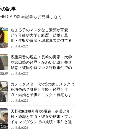
新の記事
OMEDIAの新着記事もお見逃しなく
ちょる子のマスクなし素顔が可愛
い？年齢や大学と経歴・結婚と旦
那・年収や資産・堀北真希に似てる
画像もまとめ
yujitake226
広重果音の現在！長崎の実家・大学
や武田塾の経歴・かわいい説と整形
疑惑・彼氏やロマンス詐欺事件での
逮捕もまとめ
yujitake226
カノックスター(かの)の嫁ヨメックは
稲垣奈恋？身長と年齢・経歴と年
収・結婚と子供ミニック・自宅もま
とめ
yujitake226
天野敬紀(傾奇者)の現在！身長と年
齢・経歴と年収・彼女や結婚・ブレ
イキングダウンでの成績・事件と逮
捕もまとめ
yujitake226