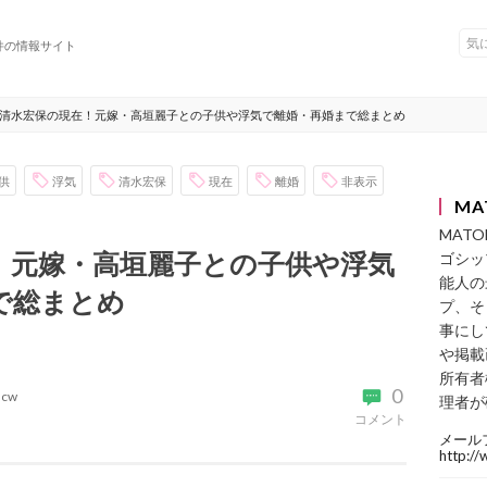
件の情報サイト
清水宏保の現在！元嫁・高垣麗子との子供や浮気で離婚・再婚まで総まとめ
供
浮気
清水宏保
現在
離婚
非表示
MA
MAT
！元嫁・高垣麗子との子供や浮気
ゴシッ
能人の
で総まとめ
プ、そ
事にし
や掲載
所有者
0
acw
理者が
コメント
メール
http:/