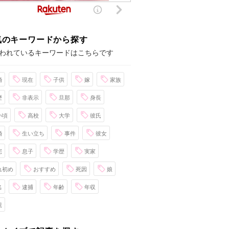
気のキーワードから探す
われているキーワードはこちらです
婚
現在
子供
嫁
家族
歴
非表示
旦那
身長
い頃
高校
大学
彼氏
婚
生い立ち
事件
彼女
宅
息子
学歴
実家
れ初め
おすすめ
死因
娘
名
逮捕
年齢
年収
親