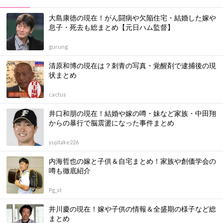
大島康徳の現在！がん闘病や欠陥住宅・結婚した嫁や
息子・死去も総まとめ【元日ハム監督】
gurung
清原和博の現在は？刺青の写真・覚醒剤で逮捕後の現
状まとめ
cactus
井口和朋の現在！結婚や嫁の噂・妹など家族・中田翔
からの暴行で脳震盪になった事件まとめ
yujitake226
内海哲也の嫁と子供＆自宅まとめ！家族や創価学会の
噂も徹底紹介
Pg_st
井川慶の現在！嫁や子供の情報＆全盛期の様子など総
まとめ