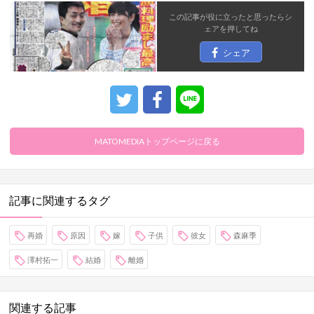
この記事が役に立ったと思ったら
シ
ェア
を押してね
シェア
MATOMEDIAトップページに戻る
記事に関連するタグ
再婚
原因
嫁
子供
彼女
森麻季
澤村拓一
結婚
離婚
関連する記事