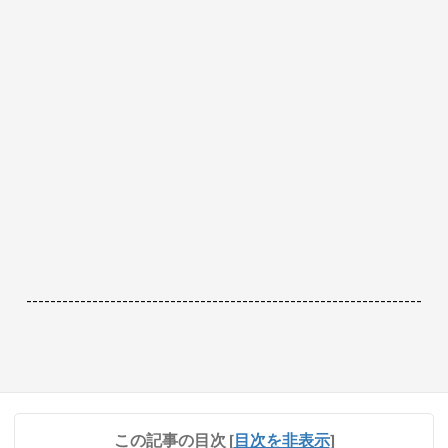
------------------------------------------------------------------
この記事の目次
[
目次を非表示
]