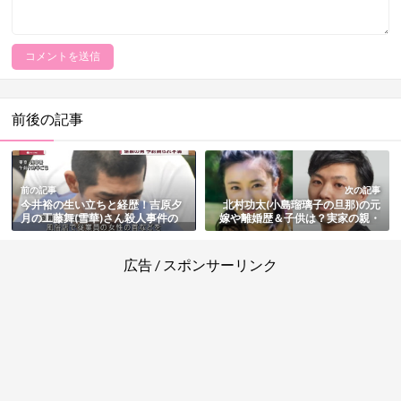
前後の記事
前の記事
次の記事
今井裕の生い立ちと経歴！吉原夕
北村功太(小島瑠璃子の旦那)の元
月の工藤舞(雪華)さん殺人事件の
嫁や離婚歴＆子供は？実家の親・
動機や現在も総まとめ
大学など経歴・年収と会社・馴れ
初めと結婚も総まとめ
広告 / スポンサーリンク