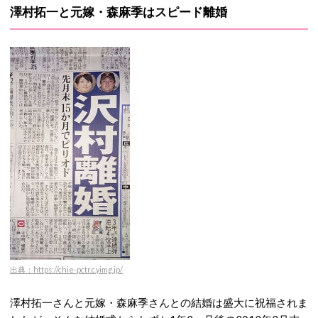
澤村拓一と元嫁・森麻季はスピード離婚
出典：https://chie-pctr.c.yimg.jp/
澤村拓一さんと元嫁・森麻季さんとの結婚は盛大に祝福されま