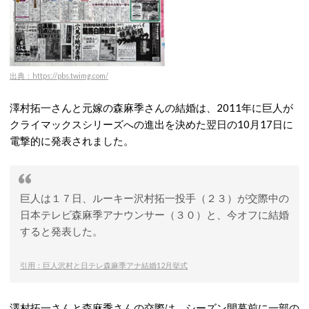
出典：https://pbs.twimg.com/
澤村拓一さんと元嫁の森麻季さんの結婚は、2011年に巨人が
クライマックスシリーズへの進出を決めた翌日の10月17日に
電撃的に発表されました。
巨人は１７日、ルーキー沢村拓一投手（２３）が交際中の
日本テレビ森麻季アナウンサー（３０）と、今オフに結婚
すると発表した。
引用：巨人沢村と日テレ森麻季アナ結婚12月挙式
澤村拓一さんと森麻季さんの交際は、シーズン開幕前に一部の