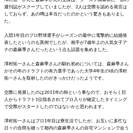
週刊誌がスクープしていましたが、2人は交際を認める発言は
しておらず、あの噂は本当だったのかという驚きもありまし
た。
入団1年目のプロ野球選手がシーズンの最中に電撃的に結婚発
表したというのも異例でしたが、相手が7歳年上の人気女子ア
ナの森麻季さんだったという点も話題を集めました。
澤村拓一さんと森麻季さんの馴れ初めについては、森麻季さん
がその年のドラフトの有力選手であった大学4年生の頃の澤村
拓一さんを取材したのがきっかけだったようです。
交際に発展したのは2011年の秋という事なので、おそらく巨
人からドラフト1位指名されてプロ入りが確定したタイミング
で交際がスタートしたのではないかと思われます。
澤村拓一さんはプロ1年目は寮生活でしたが、お互いに多忙な
日々の合間を縫って都内の森麻季さんの自宅マンションで会う