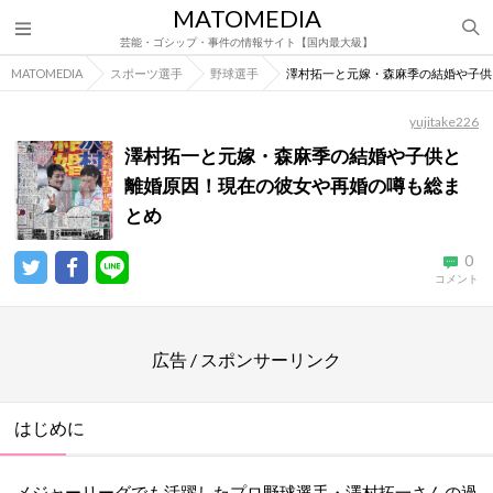
MATOMEDIA
芸能・ゴシップ・事件の情報サイト【国内最大級】
MATOMEDIA
スポーツ選手
野球選手
澤村拓一と元嫁・森麻季の結婚や子供
yujitake226
澤村拓一と元嫁・森麻季の結婚や子供と
離婚原因！現在の彼女や再婚の噂も総ま
とめ
0
コメント
広告 / スポンサーリンク
はじめに
メジャーリーグでも活躍したプロ野球選手・澤村拓一さんの過