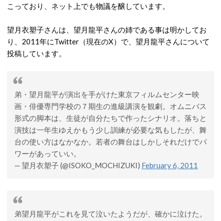
こっており、ネット上でも物議を醸しています。
望月衣塑子さんは、望月龍平さんの姉である事は明かしてお
り、2011年にTwitter（現在のX）で、望月龍平さんについて
投稿しています。
弟・望月龍平が演出を手がけた東京フィルムセンター映
画・俳優専門学校の７期生の進級講演を観劇。オムニバス
形式の脚本は、生徒が自分たちで作ったシナリオ。落ちと
演技は一年生ゆえかもう少し訓練が必要な気もしたが、舞
台の使い方はなかなか。若者の舞台はしかしそれだけでパ
ワーがあっていい。
— 望月衣塑子 (@ISOKO_MOCHIZUKI)
February 6, 2011
弟望月龍平がこれを見て泣いたようだが、確かに泣けた。