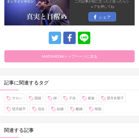
この記事が役に立ったと思ったら
シ
ェア
を押してね
シェア
MATOMEDIAトップページに戻る
記事に関連するタグ
サロン
国籍
姉
子供
家族
望月衣塑子
望月龍平
現在
結婚
離婚
韓国
関連する記事