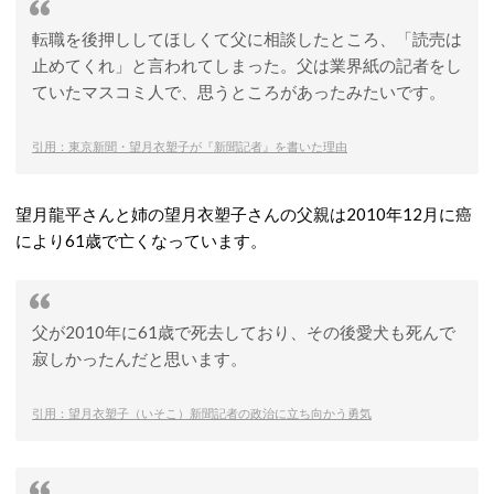
転職を後押ししてほしくて父に相談したところ、「読売は
止めてくれ」と言われてしまった。父は業界紙の記者をし
ていたマスコミ人で、思うところがあったみたいです。
引用：東京新聞・望月衣塑子が『新聞記者』を書いた理由
望月龍平さんと姉の望月衣塑子さんの父親は2010年12月に癌
により61歳で亡くなっています。
父が2010年に61歳で死去しており、その後愛犬も死んで
寂しかったんだと思います。
引用：望月衣塑子（いそこ）新聞記者の政治に立ち向かう勇気