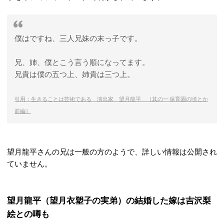
僕はですね、三人兄妹の末っ子です。
兄、姉、僕とこう言う順になってます。
兄貴は僕の五つ上、姉貴は三つ上。
引用：生きることは芸術である 演出家 望月龍平 ［其の一 保育園の頃とか
前編］
望月龍平さんの兄は一般の方のようで、詳しい情報は公開され
ていません。
望月龍平（望月衣塑子の実弟）の結婚した嫁は吉沢梨
絵との噂も