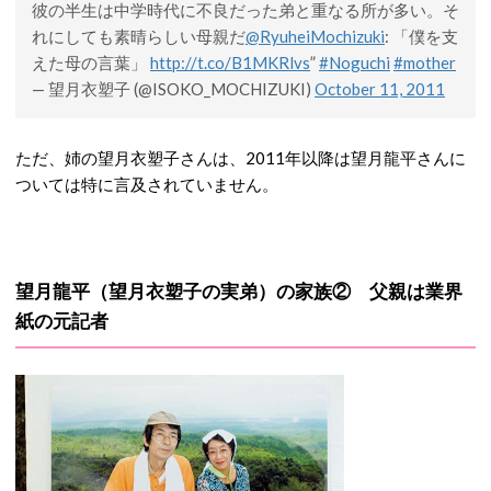
彼の半生は中学時代に不良だった弟と重なる所が多い。そ
れにしても素晴らしい母親だ
@RyuheiMochizuki
: 「僕を支
えた母の言葉」
http://t.co/B1MKRlvs
”
#Noguchi
#mother
— 望月衣塑子 (@ISOKO_MOCHIZUKI)
October 11, 2011
ただ、姉の望月衣塑子さんは、2011年以降は望月龍平さんに
ついては特に言及されていません。
望月龍平（望月衣塑子の実弟）の家族② 父親は業界
紙の元記者