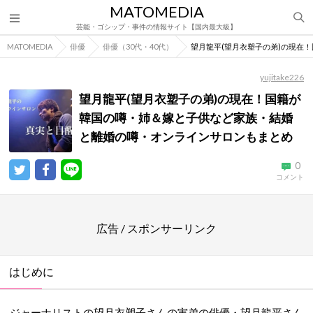
MATOMEDIA
芸能・ゴシップ・事件の情報サイト【国内最大級】
MATOMEDIA
俳優
俳優（30代・40代）
望月龍平(望月衣塑子の弟)の現在
yujitake226
望月龍平(望月衣塑子の弟)の現在！国籍が
韓国の噂・姉＆嫁と子供など家族・結婚
と離婚の噂・オンラインサロンもまとめ
0
コメント
広告 / スポンサーリンク
はじめに
ジャーナリストの望月衣塑子さんの実弟の俳優・望月龍平さん