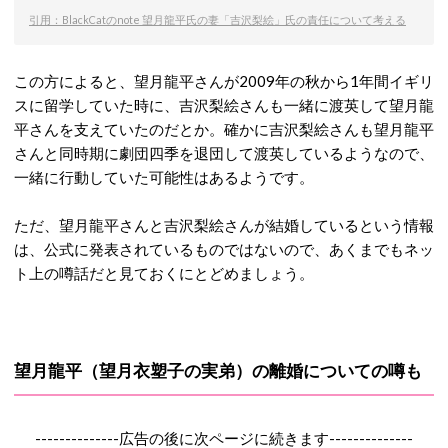
引用：BlackCatのnote 望月龍平氏の妻「吉沢梨絵」氏の責任について考える
この方によると、望月龍平さんが2009年の秋から1年間イギリ
スに留学していた時に、吉沢梨絵さんも一緒に渡英して望月龍
平さんを支えていたのだとか。確かに吉沢梨絵さんも望月龍平
さんと同時期に劇団四季を退団して渡英しているようなので、
一緒に行動していた可能性はあるようです。
ただ、望月龍平さんと吉沢梨絵さんが結婚しているという情報
は、公式に発表されているものではないので、あくまでもネッ
ト上の噂話だと見ておくにとどめましょう。
望月龍平（望月衣塑子の実弟）の離婚についての噂も
--------------広告の後に次ページに続きます--------------