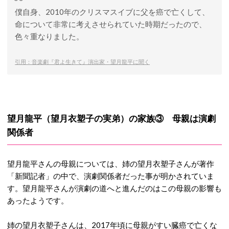
僕自身、2010年のクリスマスイブに父を癌で亡くして、
命について非常に考えさせられていた時期だったので、
色々重なりました。
引用：音楽劇『君よ生きて』演出家・望月龍平に聞く
望月龍平（望月衣塑子の実弟）の家族③ 母親は演劇
関係者
望月龍平さんの母親については、姉の望月衣塑子さんが著作
「新聞記者」の中で、演劇関係者だった事が明かされていま
す。望月龍平さんが演劇の道へと進んだのはこの母親の影響も
あったようです。
姉の望月衣塑子さんは、2017年頃に母親がすい臓癌で亡くな