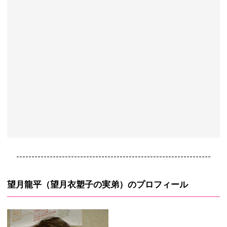
----------------------------------------------------------------
望月龍平（望月衣塑子の実弟）のプロフィール