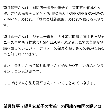
望月龍平さんは、劇団四季出身の俳優で、芸術家の育成や支
援、芸術の振興を目的とするNPO法人「OFF OFF BROADWA
Y JAPAN」の代表、「株式会社蒼龍舎」の代表を務める人物で
す。
望月龍平さんは、ジャニー喜多川の性加害問題に関する旧ジャ
ニーズ事務所（株式会社SMILE-UP.）の記者会見での言動が物
議を醸しているジャーナリストの望月衣塑子さんの実弟である
事も知られています。
また、最近になって望月龍平さんが始めたQアノン系のオンラ
インサロンも話題です。
ここではそんな望月龍平さんについてまとめていきます。
望月龍平（望月衣塑子の実弟）の国籍が韓国の噂とは