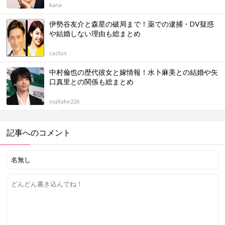
kana
伊勢谷友介と森星の破局まで！薬での逮捕・DV疑惑
や結婚しない理由も総まとめ
cactus
中村倫也の歴代彼女と嫁情報！水卜麻美との結婚や矢
口真里との関係も総まとめ
yujitake226
記事へのコメント