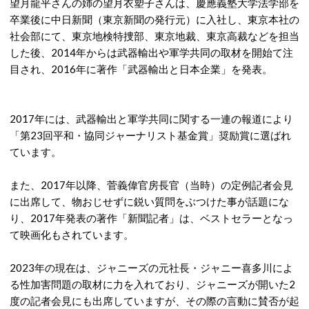
望月龍平さんの姉の望月衣塑子さんは、慶應義塾大学法学部を
卒業後に中日新聞（東京新聞の発行元）に入社し、東京本社の
社会部にて、東京地検特捜部、東京地裁、東京高裁などを担当
した後、2014年からは武器輸出や軍学共同の取材を開始て注
目され、2016年に著作「武器輸出と日本企業」を発表。
2017年には、武器輸出と軍学共同に関する一連の報道により
「第23回平和・協同ジャーナリスト基金賞」奨励賞に選ばれ
ています。
また、2017年以降、菅義偉官房長官（当時）の定例記者会見
に出席して、物おじせずに鋭い質問をぶつけた事が話題にな
り、2017年発表の著作「新聞記者」は、ベストセラーとなっ
て映画化もされています。
2023年の現在は、ジャニーズの元社長・ジャニー喜多川によ
る性加害問題の取材に力を入れており、ジャニーズが開いた2
度の記者会見にも出席していますが、その際の言動に賛否が起