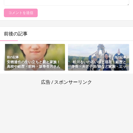
前後の記事
前の記事
次の記事
安栖達也の生い立ちと親と家族！
松川るいの若い頃と現在！経歴と
高校や経歴・前科・坂巻杏月さん
身長・夫と子供/娘など家族・エッ
との関係まとめ【栃木女子高生レ
フェル塔ポーズで大炎上騒動と理
ンタカー遺体遺棄事件】
由も徹底紹介
広告 / スポンサーリンク