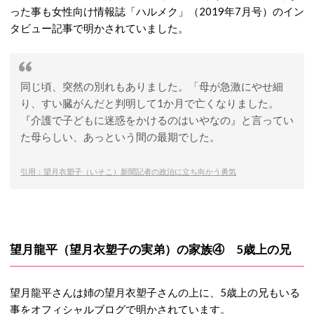
った事も女性向け情報誌「ハルメク」（2019年7月号）のイン
タビュー記事で明かされていました。
同じ頃、突然の別れもありました。「母が急激にやせ細
り、すい臓がんだと判明して1か月で亡くなりました。
『介護で子どもに迷惑をかけるのはいやなの』と言ってい
た母らしい、あっという間の最期でした。
引用：望月衣塑子（いそこ）新聞記者の政治に立ち向かう勇気
望月龍平（望月衣塑子の実弟）の家族④ 5歳上の兄
望月龍平さんは姉の望月衣塑子さんの上に、5歳上の兄もいる
事をオフィシャルブログで明かされています。