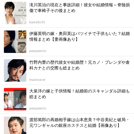
滝川英治の現在と事故詳細！彼女や結婚情報～脊髄損
傷で車椅子その後まとめ
kamekichi
伊藤英明の嫁・奥田英はバツイチで子供もいた？結婚
情報まとめ【妻画像あり】
pompomrin
竹野内豊の歴代彼女や結婚歴！元カノ・ブレンダや倉
科カナとの交際も総まとめ
maasyacw
大泉洋の嫁と子供情報！結婚前のスキャンダル詳細も
総まとめ
pompomrin
渡部篤郎の再婚相手嫁は山本恵美？中谷美紀と破局・
元ワンギャルの銀座ホステスと結婚【画像あり】