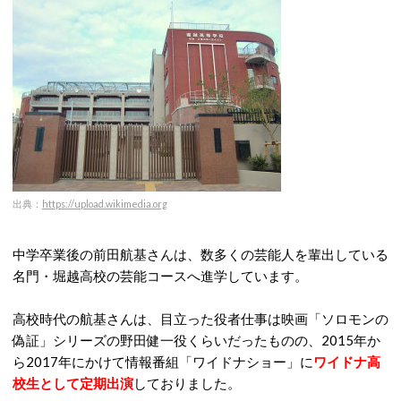
出典：
https://upload.wikimedia.org
中学卒業後の前田航基さんは、数多くの芸能人を輩出している
名門・堀越高校の芸能コースへ進学しています。
高校時代の航基さんは、目立った役者仕事は映画「ソロモンの
偽証」シリーズの野田健一役くらいだったものの、2015年か
ら2017年にかけて情報番組「ワイドナショー」に
ワイドナ高
校生として定期出演
しておりました。