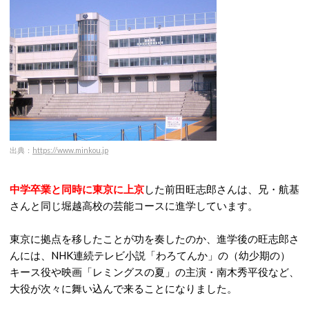
出典：
https://www.minkou.jp
中学卒業と同時に東京に上京
した前田旺志郎さんは、兄・航基
さんと同じ堀越高校の芸能コースに進学しています。
東京に拠点を移したことが功を奏したのか、進学後の旺志郎さ
んには、NHK連続テレビ小説「わろてんか」の（幼少期の）
キース役や映画「レミングスの夏」の主演・南木秀平役など、
大役が次々に舞い込んで来ることになりました。