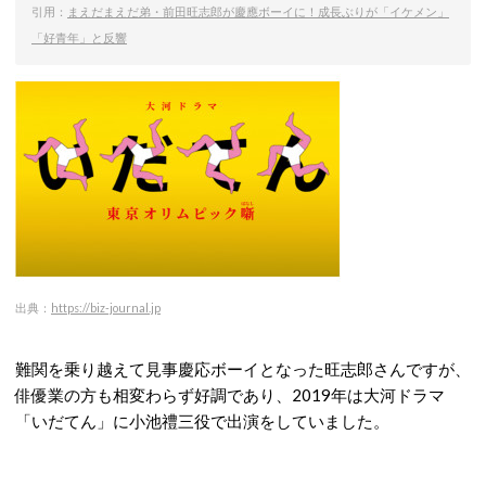
引用：
まえだまえだ弟・前田旺志郎が慶應ボーイに！成長ぶりが「イケメン」
「好青年」と反響
出典：
https://biz-journal.jp
難関を乗り越えて見事慶応ボーイとなった旺志郎さんですが、
俳優業の方も相変わらず好調であり、2019年は大河ドラマ
「いだてん」に小池禮三役で出演をしていました。