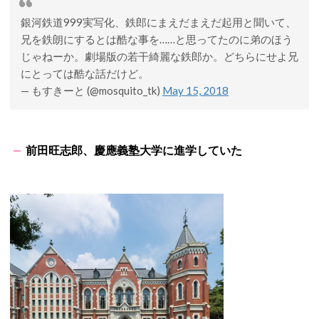
銀河鉄道999実写化、鉄郎にまえだまえだ起用と聞いて、
兄を鉄朗にするとは酷な事を……と思ってたのに弟のほう
じゃねーか。劇場版の若干綺麗な鉄郎か。どちらにせよ兄
にとっては酷な話だけど。
— もすきーと (@mosquito_tk)
May 15, 2018
前田旺志郎、慶應義塾大学に進学していた