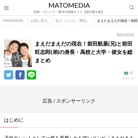
MATOMEDIA
芸能・ゴシップ・事件の情報サイト【国内最大級】
MATOMEDIA
お笑い芸人
芸人（コンビ・男性）
まえだまえだの現在！前田
kamekichi
まえだまえだの現在！前田航基(兄)と前田
旺志郎(弟)の身長・高校と大学・彼女を総
まとめ
0
コメント
広告 / スポンサーリンク
はじめに
子役タレントとして一世を風靡したお笑いコンビ「まえだまえ