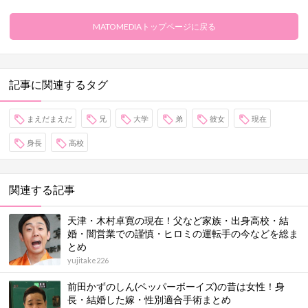
MATOMEDIAトップページに戻る
記事に関連するタグ
まえだまえだ
兄
大学
弟
彼女
現在
身長
高校
関連する記事
天津・木村卓寛の現在！父など家族・出身高校・結
婚・闇営業での謹慎・ヒロミの運転手の今などを総ま
とめ
yujitake226
前田かずのしん(ペッパーボーイズ)の昔は女性！身
長・結婚した嫁・性別適合手術まとめ