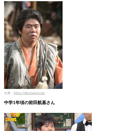
出典：
https://pbs.twimg.com
中学1年頃の前田航基さん