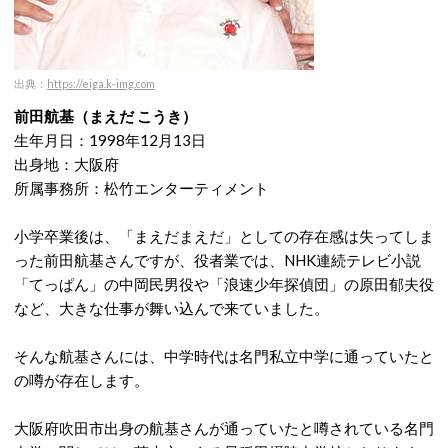
出典：
https://eiga.k-img.com
前田航基（まえだ こうき）
生年月日：1998年12月13日
出身地：大阪府
所属事務所：松竹エンターティメント
小学卒業後は、「まえだまえだ」としての存在感は失ってしま
った前田航基さんですが、役者業では、NHK連続テレビ小説
「てっぱん」の中岡民男役や「浪速少年探偵団」の原田郁夫役
など、大きな仕事が舞い込んで来ていました。
そんな航基さんには、中学時代は名門私立中学に通っていたと
の噂が存在します。
大阪府吹田市出身の航基さんが通っていたと噂されている名門