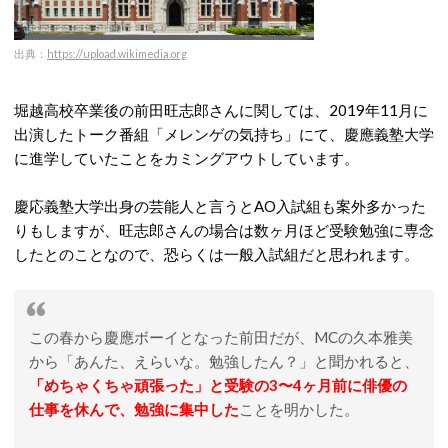
出典：
https://upload.wikimedia.org
堀越高校卒業後の前田旺志郎さんに関しては、2019年11月に
出演したトーク番組「メレンゲの気持ち」にて、慶應義塾大学
に進学していたことをカミングアウトしています。
慶応義塾大学出身の芸能人と言うとAO入試組も案外多かった
りもしますが、旺志郎さんの場合は数ヶ月ほど受験勉強に専念
したとのことなので、恐らくは一般入試組だと思われます。
この春から慶應ボーイとなった前田だが、MCの久本雅美
から「あんた、えらいな。勉強したん？」と聞かれると、
「めちゃくちゃ頑張った」と受験の3〜4ヶ月前に俳優の
仕事を休んで、勉強に集中した
ことを明かした。