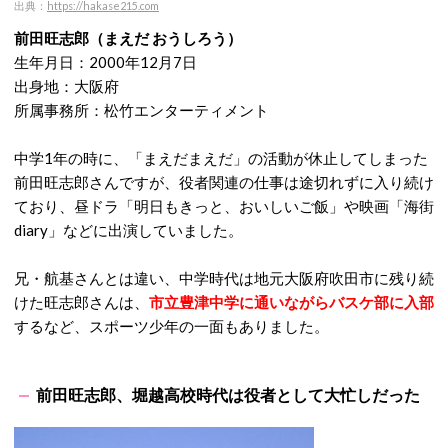
出典：
https://hakase215.com
前田旺志郎（まえだ おうしろう）
生年月日：2000年12月7日
出身地：大阪府
所属事務所：松竹エンターティメント
中学1年の時に、「まえだまえだ」の活動が休止してしまった
前田旺志郎さんですが、役者関連の仕事は途切れずに入り続け
ており、昼ドラ「明日もきっと、おいしいご飯」や映画「海街
diary」などに出演していました。
兄・航基さんとは違い、中学時代は地元大阪府吹田市に残り続
けた旺志郎さんは、
市立豊津中学に通いながらバスケ部に入部
するなど、スポーツ少年の一面もありました。
前田旺志郎、堀越高校時代は役者として大忙しだった