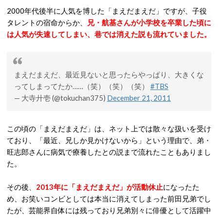
2000年代後半に人気を博した「まえだまえだ」ですが、子役
タレントの宿命からか、
兄・航基さんが小学校を卒業した頃に
は人気が失速してしまい、巷では消えた説も流れていました。
まえだまえだ、最近見ないと思ったらやっぱり、大きくな
ってしまってたか……（笑）（笑）（笑）
#TBS
— 大寺廾壱 (@tokuchan375)
December 21, 2011
この頃の「まえだまえだ」は、ネット上では散々な扱いを受け
ており、「最近、兄しか見かけないから」という理由で、弟・
旺志郎さんに病気で療養したとの説まで流れたこともありまし
た。
その後、
2013年に「まえだまえだ」が活動休止
になったた
め、お笑いコンビとしては本当に消えてしまった前田兄弟でし
たが、芸能界自体には残っており兄弟別々に俳優として活躍中