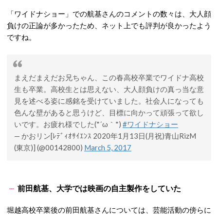
「ワイドナショー」での航基さんのコメントの数々は、大人顔
負けの正論が多かったため、ネット上でも評判が良かったよう
ですね。
まえだまえだお兄ちゃん、この春高校卒業でワイドナ高校
生も卒業。高校生とは思えない、大人顔負けの真っ当な意
見を述べる姿に感銘を受けていました。社会人になっても
色んな壁があると思うけど、目標に向かって頑張って欲し
いです。お疲れ様でした(*´ω｀*)
#ワイドナショー
— かおリン[ﾚﾃﾞｨｵｻｲｴﾝｽ 2020年1月13日(月祝)青山RizM
(東京)] (@00142800)
March 5, 2017
前田航基、大学では映画の自主製作をしていた
堀越高校卒業後の前田航基さんについては、芸能活動の傍らに