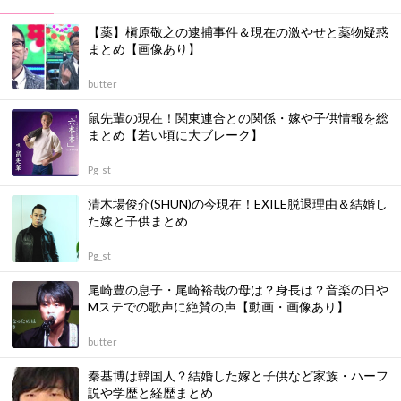
【薬】槇原敬之の逮捕事件＆現在の激やせと薬物疑惑
まとめ【画像あり】
butter
鼠先輩の現在！関東連合との関係・嫁や子供情報を総
まとめ【若い頃に大ブレーク】
Pg_st
清木場俊介(SHUN)の今現在！EXILE脱退理由＆結婚し
た嫁と子供まとめ
Pg_st
尾崎豊の息子・尾崎裕哉の母は？身長は？音楽の日や
Mステでの歌声に絶賛の声【動画・画像あり】
butter
秦基博は韓国人？結婚した嫁と子供など家族・ハーフ
説や学歴と経歴まとめ