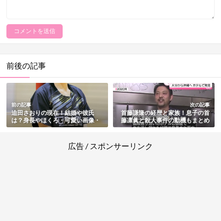
前後の記事
前の記事
次の記事
迫田さおりの現在！結婚や彼氏
首藤謙隆の経歴と家族！息子の首
は？身長やほくろ・可愛い画像・
藤凛眞と殺人事件の動機もまとめ
実家や家族もまとめ
【別府イタリアン「北浜カーサ」
のシェフ】
広告 / スポンサーリンク