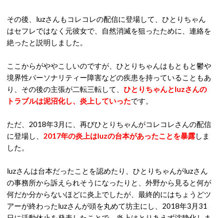
その後、luzさんもコレコレの配信に登場して、ひとりちゃん
はセフレではなく元彼女で、自然消滅を狙ったために、連絡を
絶ったと説明しました。
ここからがややこしいのですが、ひとりちゃんはもともと鬱や
境界性パーソナリティー障害などの疾患を持っていることもあ
り、その後の主張が二転三転して、
ひとりちゃんとluzさんの
トラブルは泥沼化し、炎上していった
です。
ただ、2018年3月に、再びひとりちゃんがコレコレさんの配信
に登場し、
2017年の炎上はluzの台本があったことを暴露
しま
した。
luzさんは台本だったことを認めたり、ひとりちゃんがluzさん
の事務所から訴えられそうになったりと、外野から見ると何が
何だか分からないほどに炎上でしたが、最終的にはちょうどツ
アーが終わったluzさんが頭を丸めて坊主にし、2018年3月31
日に活動休止を発表したことで、炎上はとりあえず沈静化しま