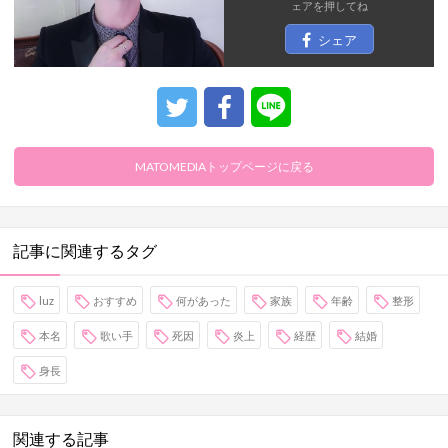
ェア
を押してね
シェア
MATOMEDIAトップページに戻る
記事に関連するタグ
luz
おすすめ
何があった
家族
年齢
整形
本名
歌い手
死因
炎上
経歴
結婚
身長
関連する記事