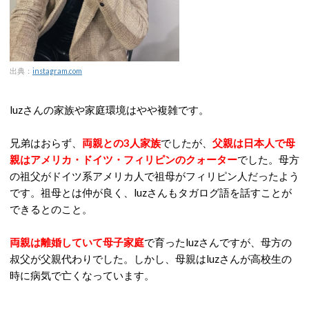
出典：
instagram.com
luzさんの家族や家庭環境はやや複雑です。
兄弟はおらず、
両親との3人家族
でしたが、
父親は日本人で母
親はアメリカ・ドイツ・フィリピンのクォーター
でした。母方
の祖父がドイツ系アメリカ人で祖母がフィリピン人だったよう
です。祖母とは仲が良く、luzさんもタガログ語を話すことが
できるとのこと。
両親は離婚していて母子家庭
で育ったluzさんですが、母方の
叔父が父親代わりでした。しかし、母親はluzさんが高校生の
時に病気で亡くなっています。