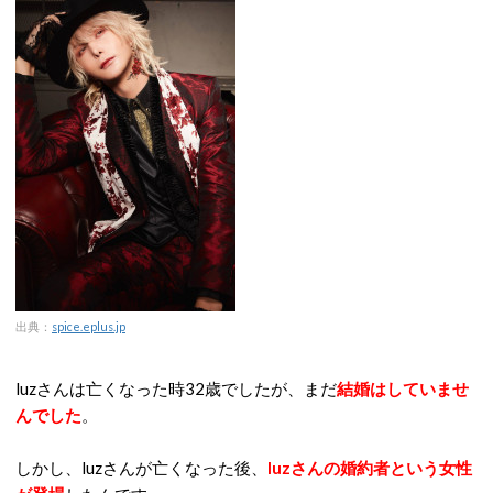
出典：
spice.eplus.jp
luzさんは亡くなった時32歳でしたが、まだ
結婚はしていませ
んでした
。
しかし、luzさんが亡くなった後、
luzさんの婚約者という女性