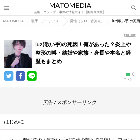
MATOMEDIA
芸能・ゴシップ・事件の情報サイト【国内最大級】
MATOMEDIA
歌手・アーティスト
男性（ソロ・音楽家）
luz(歌い手)
gurung
luz(歌い手)の死因！何があった？炎上や
整形の噂・結婚や家族・身長や本名と経
歴もまとめ
0
コメント
広告 / スポンサーリンク
はじめに
ニコニコ動画発の人気歌い手が32歳の若さで急逝し、ファン