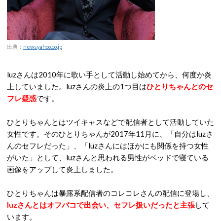
出典：
news.yahoo.co.jp
luzさんは2010年に歌い手として活動し始めてから、何度か炎
上していました。luzさんの炎上の1つ目は
ひとりちゃんとのセ
フレ疑惑
です。
ひとりちゃんとはツイキャスなどで配信者として活動していた
女性です。そのひとりちゃんが2017年11月に、「自分はluzさ
んのセフレだった」、「luzさんにはほかにも関係を持つ女性
がいた」として、luzさんと思われる男性がベッドで寝ている
画像をアップして炎上しました。
ひとりちゃんは暴露系配信者のコレコレさんの配信に登場し、
luzさんとはオフパコで出会い、セフレ扱いだったと主張
して
います。