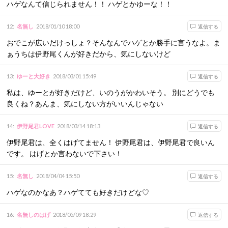
ハゲなんて信じられません！！ ハゲとかゆーな！！
12
:
名無し
2018/01/10 18:00
返信する
おでこが広いだけっしょ？そんなんでハゲとか勝手に言うなよ。ま
ぁうちは伊野尾くんが好きだから、気にしないけど
13
:
ゆーと大好き
2018/03/01 15:49
返信する
私は、ゆーとが好きだけど、いのうがかわいそう。 別にどうでも
良くね？あんま、気にしない方がいいんじゃない
14
:
伊野尾君LOVE
2018/03/14 18:13
返信する
伊野尾君は、全くはげてません！ 伊野尾君は、伊野尾君で良いん
です。 はげとか言わないで下さい！
15
:
名無し
2018/04/04 15:50
返信する
ハゲなのかなあ？ハゲてても好きだけどな♡
16
:
名無しのはげ
2018/05/09 18:29
返信する