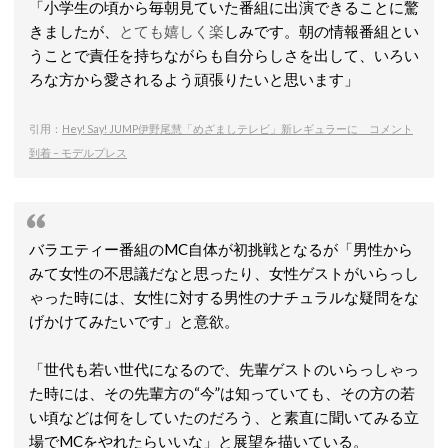
「小学生の頃から毎朝見ていた番組に出演できることに驚
きましたが、
とても嬉しく楽
しみです。朝の情報番組とい
うことで責任を持ちながらも自分らしさを出して、いろい
ろな方から愛されるよう頑張りたいと思います」
引用：
Hey! Say! JUMP伊野尾慧「めざましテレビ」新レギュラーに コメント
到着 – モデルプレス
バラエティー番組のMC自体が初挑戦となるが「男性から
みて女性の不思議だなと思ったり、女性ゲストがいらっし
ゃった時には、女性に対する男性のナチュラルな疑問をな
げかけてみたいです」と意欲。
「世代も若い世代になるので、先輩ゲストのいらっしゃっ
た時には、その先輩方の“今”は知っていても、その方の若
い頃などは何をしていたのだろう、と素直に聞いてみる立
場でMCをやれたらいいな」と展望を描いている。