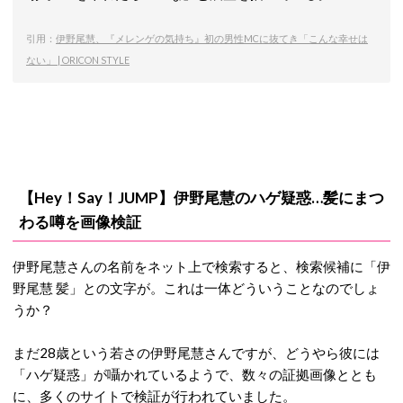
引用：
伊野尾慧、『メレンゲの気持ち』初の男性MCに抜てき「こんな幸せは
ない」 | ORICON STYLE
【Hey！Say！JUMP】
伊野尾慧のハゲ疑惑…
髪にまつ
わる噂を画像検証
伊野尾慧さんの名前をネット上で検索すると、検索
候補に「伊
野尾慧 髪」との文字が。これは一体どういうことなのでしょ
うか？
まだ28歳という若さの伊野尾慧さんですが、どうやら彼には
「ハゲ疑惑」が囁かれているようで、数々の証拠画像ととも
に、多くのサイトで検証が行われていました。