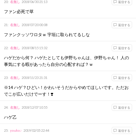
20
:
名無し
2018/06/30 21:13
返信する
ファン必死で草
21
:
名無し
2018/07/20 00:08
返信する
ファンクッソワロタｗ 宇垣に取られてるしな
22
:
名無し
2018/08/15 15:32
返信する
ハゲだから何？ ハゲたとしても伊野ちゃんは、伊野ちゃん！ 人の
事気にする暇があったら自分の心配すれば？ｗ
23
:
名無し
2018/11/23 21:31
返信する
※14 ハゲ？ひどい！かわいそうだからやめてほしいです。ただお
でこが広いだけでーす！❣️
24
:
名無し
2018/12/07 10:55
返信する
ハゲ乙
25
:
youko♪
2019/02/05 22:44
返信する