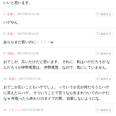
いいと思います。
7
:
名無し
2017/05/31 16:54
返信する
ハゲやん
8
:
名無し
2017/07/08 10:15
返信する
あららまだ若いのに・・・・w
9
:
名無し
2017/09/18 13:56
返信する
おでこが、広いだけだと思います。 それに、私はハゲだろうが な
んだろうが伊野尾慧は、 伊野尾慧。なので、気にしていません。
10
:
名無し
2017/10/21 17:28
返信する
おでこが広いこともハゲでしょ。 っていうか元が何だろうとハゲ
に見えたらハゲ。 そういうことで言うなら生まれついてのハゲだ
なｗ 年取ったら終わりのタイプの男。 自殺しないようにな。
11
:
ミチュュ
2017/12/23 08:55
返信する