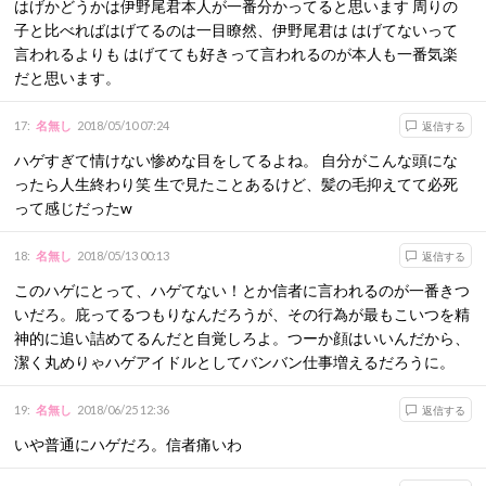
はげかどうかは伊野尾君本人が一番分かってると思います 周りの
子と比べればはげてるのは一目瞭然、伊野尾君は はげてないって
言われるよりも はげてても好きって言われるのが本人も一番気楽
だと思います。
17
:
名無し
2018/05/10 07:24
返信する
ハゲすぎて情けない惨めな目をしてるよね。 自分がこんな頭にな
ったら人生終わり笑 生で見たことあるけど、髪の毛抑えてて必死
って感じだったw
18
:
名無し
2018/05/13 00:13
返信する
このハゲにとって、ハゲてない！とか信者に言われるのが一番きつ
いだろ。庇ってるつもりなんだろうが、その行為が最もこいつを精
神的に追い詰めてるんだと自覚しろよ。つーか顔はいいんだから、
潔く丸めりゃハゲアイドルとしてバンバン仕事増えるだろうに。
19
:
名無し
2018/06/25 12:36
返信する
いや普通にハゲだろ。信者痛いわ