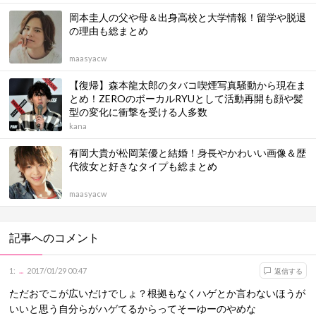
岡本圭人の父や母＆出身高校と大学情報！留学や脱退
の理由も総まとめ
maasyacw
【復帰】森本龍太郎のタバコ喫煙写真騒動から現在ま
とめ！ZEROのボーカルRYUとして活動再開も顔や髪
型の変化に衝撃を受ける人多数
kana
有岡大貴が松岡茉優と結婚！身長やかわいい画像＆歴
代彼女と好きなタイプも総まとめ
maasyacw
記事へのコメント
1
:
...
2017/01/29 00:47
返信する
ただおでこが広いだけでしょ？根拠もなくハゲとか言わないほうが
いいと思う自分らがハゲてるからってそーゆーのやめな