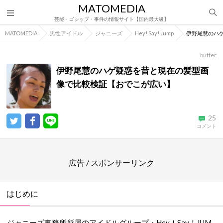
MATOMEDIA
芸能・ゴシップ・事件の情報サイト【国内最大級】
MATOMEDIA
男性アイドル
ジャニーズ
Hey! Say! Jump
伊野尾慧のハ
butter
伊野尾慧のハゲ疑惑を昔と現在の髪型画
像で比較検証【おでこが広い】
25
コメント
広告 / スポンサーリンク
はじめに
ジャニーズ事務所所属のアイドルグループ・Hey！Say！JUM