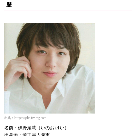
歴
出典：https://pbs.twimg.com
名前：伊野尾慧（いのお けい）
出身地：埼玉県入間市