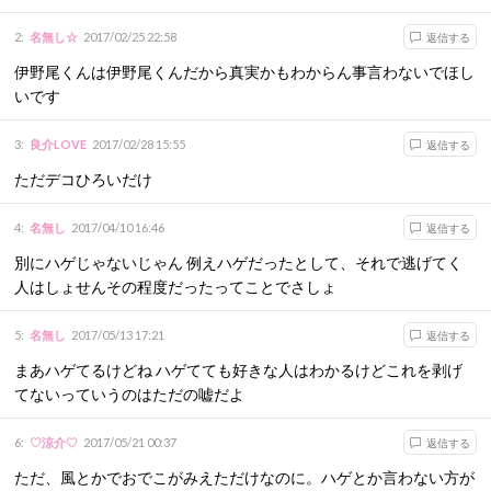
2
:
名無し☆
2017/02/25 22:58
返信する
伊野尾くんは伊野尾くんだから真実かもわからん事言わないでほし
いです
3
:
良介LOVE
2017/02/28 15:55
返信する
ただデコひろいだけ
4
:
名無し
2017/04/10 16:46
返信する
別にハゲじゃないじゃん 例えハゲだったとして、それで逃げてく
人はしょせんその程度だったってことでさしょ
5
:
名無し
2017/05/13 17:21
返信する
まあハゲてるけどね ハゲてても好きな人はわかるけどこれを剥げ
てないっていうのはただの嘘だよ
6
:
♡涼介♡
2017/05/21 00:37
返信する
ただ、風とかでおでこがみえただけなのに。ハゲとか言わない方が