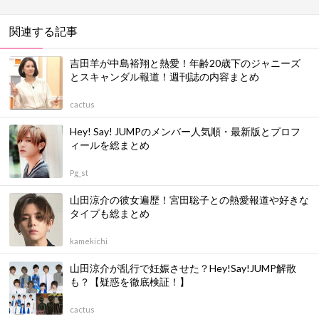
関連する記事
吉田羊が中島裕翔と熱愛！年齢20歳下のジャニーズ
とスキャンダル報道！週刊誌の内容まとめ
cactus
Hey! Say! JUMPのメンバー人気順・最新版とプロフ
ィールを総まとめ
Pg_st
山田涼介の彼女遍歴！宮田聡子との熱愛報道や好きな
タイプも総まとめ
kamekichi
山田涼介が乱行で妊娠させた？Hey!Say!JUMP解散
も？【疑惑を徹底検証！】
cactus