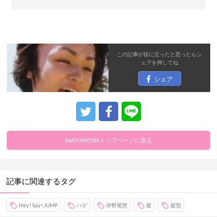
この記事が役に立ったと思ったら
シ
ェア
を押してね
シェア
MATOMEDIAトップページに戻る
記事に関連するタグ
Hey! Say! JUMP
ハゲ
伊野尾慧
髪
髪型