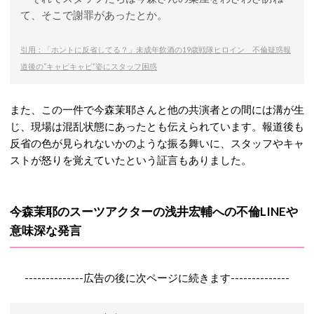
て、そこで謝罪があったとか。
引用：「ホントに反省してる？」未成年飲酒の19歳戦隊ヒロイン 不倫疑惑報
道後の“キャピキャピ”姿にスタッフ困惑
また、この一件で今森茉耶さんと他の共演者との間には溝が生
じ、現場は混乱状態にあったとも伝えられています。
報道後も
反省の色が見られないかのような振る舞いに、スタッフやキャ
ストが怒りを覚えていたという証言もありました。
今森茉耶のスーツアクターの浅井宏輔への不倫LINEや
意味深な発言
--------------広告の後に次ページに続きます--------------