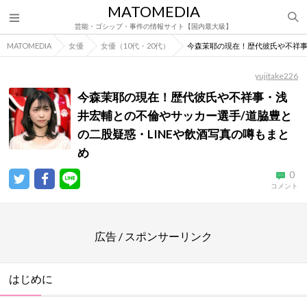
MATOMEDIA
芸能・ゴシップ・事件の情報サイト【国内最大級】
MATOMEDIA
女優
女優（10代・20代）
今森茉耶の現在！歴代彼氏や不祥事
yujitake226
今森茉耶の現在！歴代彼氏や不祥事・浅
井宏輔との不倫やサッカー選手/道脇豊と
の二股疑惑・LINEや飲酒写真の噂もまと
め
0
コメント
広告 / スポンサーリンク
はじめに