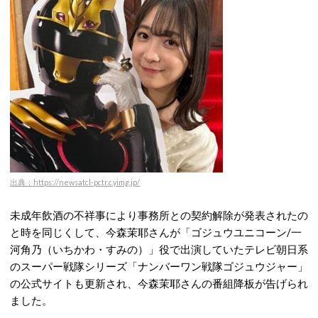
出典：https://newsatcl-pctr.c.yimg.jp/
未成年飲酒の不祥事により事務所との契約解除が発表されたの
と時を同じくして、今森茉耶さんが「ゴジュウユニコーン/一
河角乃（いちかわ・すみの）」役で出演していたテレビ朝日系
のスーパー戦隊シリーズ「ナンバーワン戦隊ゴジュウジャー」
の公式サイトも更新され、今森茉耶さんの番組
降板
が告げられ
ました。