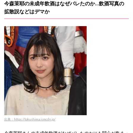
今森茉耶の未成年飲酒はなぜバレたのか…飲酒写真の
拡散説などはデマか
出典：https://tokushima.ismcdn.jp/