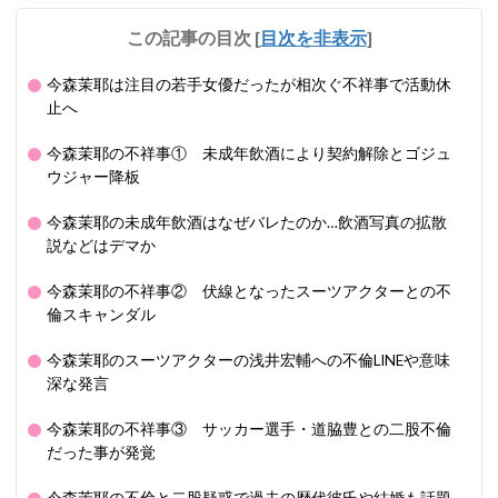
この記事の目次
[
目次を非表示
]
今森茉耶は注目の若手女優だったが相次ぐ不祥事で活動休
止へ
今森茉耶の不祥事① 未成年飲酒により契約解除とゴジュ
ウジャー降板
今森茉耶の未成年飲酒はなぜバレたのか…飲酒写真の拡散
説などはデマか
今森茉耶の不祥事② 伏線となったスーツアクターとの不
倫スキャンダル
今森茉耶のスーツアクターの浅井宏輔への不倫LINEや意味
深な発言
今森茉耶の不祥事③ サッカー選手・道脇豊との二股不倫
だった事が発覚