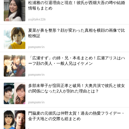
松浦雅の引退理由と現在！彼氏が西畑大吾の噂や結婚
情報もまとめ
yujitake226
夏菜が鼻を整形？顔が変わった真相を横顔の画像で比
較検証
pompomrin
「広瀬すず」の姉・兄・本名まとめ！広瀬アリスはハ
ーフ顔の美人・一般人兄はイケメン
pompomrin
多部未華子が窪田正孝と破局！大奥共演で彼氏と彼女
の関係になった2人が別れた理由とは？
pompomrin
門脇麦の元彼氏は仲野太賀！過去の熱愛フライデー・
金子大地との交際も総まとめ