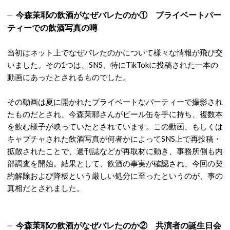
今森茉耶の飲酒がなぜバレたのか① プライベートパー
ティーでの飲酒写真の噂
当初はネット上でなぜバレたのかについて様々な情報が飛び交
いました。その1つは
、SNS、特にTikTokに投稿された一本の
動画にあったとされるものでした。
その動画は夏に開かれたプライベートなパーティーで撮影され
たものだとされ、今森茉耶さんがビール缶を手に持ち、複数本
を飲む様子が映っていたとされています。
この動画、もしくは
キャプチャされた飲酒写真が何者かによってSNS上で再投稿・
拡散されたことで、週刊誌などが再取材に動き、事務所側も内
部調査を開始。結果として、飲酒の事実が確認され、今回の契
約解除および降板という厳しい処分に至ったというのが、事の
真相だとされました。
今森茉耶の飲酒がなぜバレたのか② 共演者の誕生日会