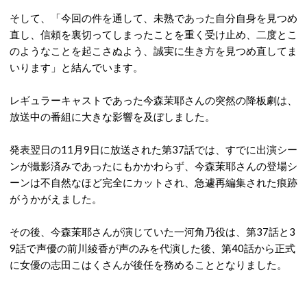
そして、「今回の件を通して、未熟であった自分自身を見つめ
直し、信頼を裏切ってしまったことを重く受け止め、二度とこ
のようなことを起こさぬよう、誠実に生き方を見つめ直してま
いります」と結んでいます。
レギュラーキャストであった今森茉耶さんの突然の降板劇は、
放送中の番組に大きな影響を及ぼしました。
発表翌日の11月9日に放送された第37話では、すでに出演シー
ンが撮影済みであったにもかかわらず、今森茉耶さんの登場シ
ーンは不自然なほど完全にカットされ、急遽再編集された痕跡
がうかがえました。
その後、今森茉耶さんが演じていた一河角乃役は、第37話と3
9話で声優の前川綾香が声のみを代演した後、第40話から正式
に女優の志田こはくさんが後任を務めることとなりました。