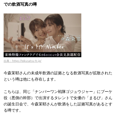
での飲酒写真の噂
出典：https://tokusatsu-fc.jp/
今森茉耶さんの未成年飲酒の証拠となる飲酒写真が拡散された
という噂は他にも存在します。
こちらは、同じ「ナンバーワン戦隊ゴジュウジャー」にブーケ
役（悪側の幹部）で出演するタレントで女優の「まるぴ」さん
の誕生日会で、今森茉耶さんが飲酒をした証拠写真があるとす
る噂です。