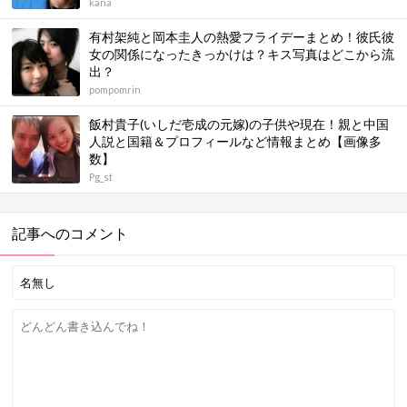
kana
有村架純と岡本圭人の熱愛フライデーまとめ！彼氏彼
女の関係になったきっかけは？キス写真はどこから流
出？
pompomrin
飯村貴子(いしだ壱成の元嫁)の子供や現在！親と中国
人説と国籍＆プロフィールなど情報まとめ【画像多
数】
Pg_st
記事へのコメント