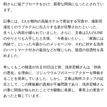
耶さんに猛アプローチをかけ、親密な関係になったとされてい
ます。
記事には、2人が都内の高級ホテルで密会する
写真
や、撮影現
場近くのラブホテルに出入りする姿が目撃されたといった、
生々しい内容が綴られていました。
さらに、文春は2人の
LINE
のやりとりも入手したと主張。「今夜会いたい」、「家族には
内緒で」といった今森からのメッセージや、それに対する浅井
のハートマーク付きの返信などが報じられ、疑惑の信憑性を高
めました。
奇しくもこの報道が出る10日ほど前、浅井宏輔さんは「持病
の悪化」を理由に、ゴジュウウルフのスーツアクターを降板す
ることを発表していました。
しかし、文春は制作スタッフの証
言として、この降板劇の真相が
不倫
問題であり、浅井宏輔さん
の妻に関係が知られたことで大騒動に発展し、事実上の更迭で
あったと報じています。