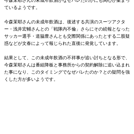
今森茉耶さんの未成年飲酒がなぜバレたのかにも関心が集まっ
ているようです。
今森茉耶さんの未成年飲酒は、後述する共演のスーツアクタ
ー・浅井宏輔さんとの「戦隊内不倫」さらにその続報となった
サッカー選手・道脇豊さんとも交際関係にあったとする二股疑
惑などが文春によって報じられた直後に発覚しています。
結果として、この未成年飲酒の不祥事が追い討ちとなる形で、
今森茉耶さんは番組降板と事務所からの契約解除に追い込まれ
た事になり、このタイミングでなぜバレたのか？との疑問を強
くした方が多いようです。