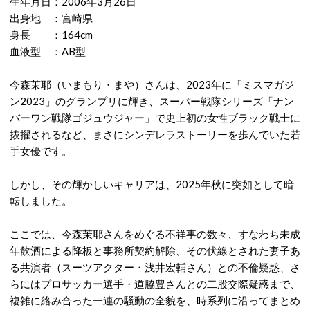
生年月日：2006年3月26日
出身地 ：宮崎県
身長 ：164cm
血液型 ：AB型
今森茉耶（いまもり・まや）さんは、
2023年に「ミスマガジ
ン2023」のグランプリに輝き、スーパー戦隊シリーズ「ナン
バーワン戦隊ゴジュウジャー」で史上初の女性ブラック戦士に
抜擢されるなど、まさにシンデレラストーリーを歩んでいた若
手女優です。
しかし、その輝かしいキャリアは、2025年秋に突如として暗
転しました。
ここでは、今森茉耶さんをめぐる
不祥事
の数々、すなわち
未成
年飲酒
による
降板
と事務所契約解除、その伏線とされた妻子あ
る共演者（スーツアクター・浅井宏輔さん）との
不倫
疑惑、さ
らにはプロサッカー選手・道脇豊さん
との
二股
交際疑惑まで、
複雑に絡み合った一連の騒動の全貌を、時系列に沿ってまとめ