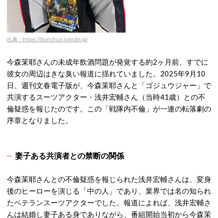
出典：https://bunshun.ismcdn.jp/
今森茉耶さんの未成年飲酒問題が
発覚する約2ヶ月前、すでに
彼女の周辺はきな臭い報道に揺れていました。2025年9月10
日、週刊文春電子版が、今森茉耶さんと「ゴジュウジャー」で
共演するスーツアクター・浅井宏輔さん（当時41歳）との
不
倫
疑惑を報じたのです。
この「戦隊内不倫」が一連の転落劇の
序章となりました。
妻子ある共演者との禁断の関係
今森茉耶さんとの不倫疑惑を報じられた浅井宏輔さんは、変身
後のヒーローを演じる「中の人」であり、業界では名の知られ
たベテランスーツアクターでした。報道によれば、浅井宏輔さ
んは結婚し妻子ある身でありながら、番組開始当初から今森茉