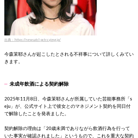
出典：https://newsatcl-pctr.c.yimg.jp/
今森茉耶さんが起こしたとされる不祥事について詳しくみてい
きます。
未成年飲酒による契約解除
2025年11月8日、今森茉耶さんが所属していた芸能事務所「s
eju」が、公式サイト上で彼女とのマネジメント契約を同日付
で解除したことを発表ました。
契約解除の理由は「20歳未満でありながら飲酒行為を行って
いた事実が確認されました」というもので、これを重大な契約