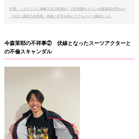
引用：《ラウンジに体験入店で飲酒か》19才戦隊ヒロイン今森茉耶が堕ちた
「やばい港区の生態系」将来に不安を抱えてアルバイト感覚だった
今森茉耶の不祥事② 伏線となったスーツアクターと
の不倫スキャンダル