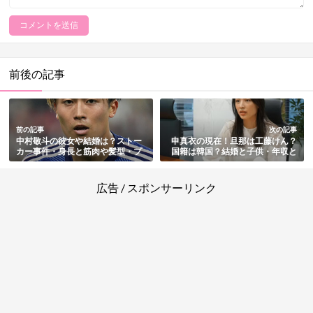
前後の記事
前の記事
次の記事
中村敬斗の彼女や結婚は？ストー
申真衣の現在！旦那は工藤けん？
カー事件・身長と筋肉や髪型・プ
国籍は韓国？結婚と子供・年収と
ロフィールもまとめ
資産・会社(GENDA)経営・高校と
大学など経歴・実家と家族もまと
め
広告 / スポンサーリンク