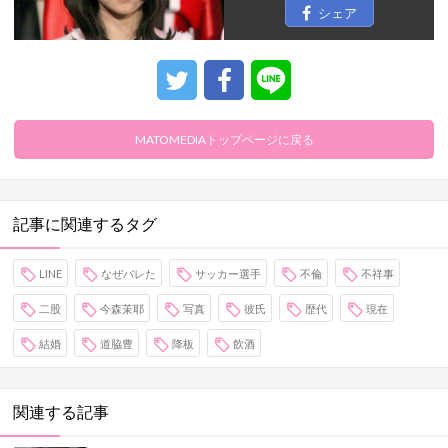
シェア
MATOMEDIAトップページに戻る
記事に関連するタグ
LINE
なぜバレた
サッカー選手
不倫
不祥事
二股
今森茉耶
写真
彼氏
歴代
現在
結婚
道脇豊
降板
飲酒
関連する記事