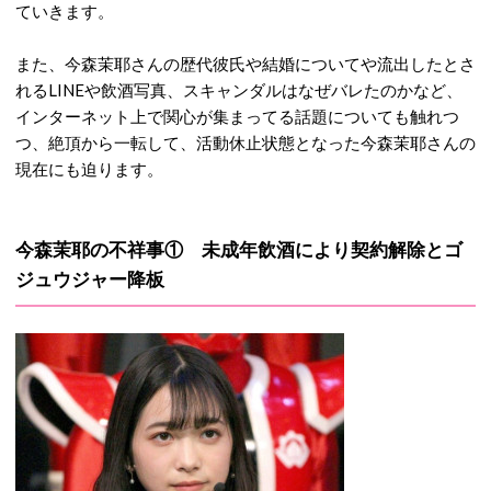
ていきます。
また、今森茉耶さんの
歴代
彼氏や結婚についてや
流出したとさ
れる
LINE
や飲酒
写真
、スキャンダルは
なぜバレた
のかなど、
インターネット上で関心が集まってる話題についても触れつ
つ、
絶頂から一転して、活動休止状態となった今森茉耶さんの
現在
にも迫ります。
今森茉耶の不祥事① 未成年飲酒により契約解除とゴ
ジュウジャー降板