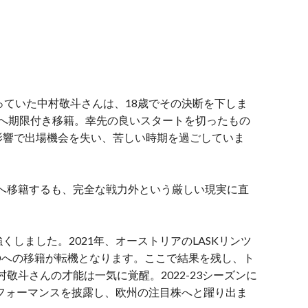
っていた中村敬斗さんは、18歳でその決断を下しま
テへ期限付き移籍。
幸先の良いスタートを切ったもの
影響で出場機会を失い、苦しい時期を過ごしていま
へ移籍するも、完全な戦力外という厳しい現実に直
しました。2021年、オーストリアのLASKリンツ
Öへの移籍が転機となります。
ここで結果を残し、ト
村敬斗さんの才能は一気に覚醒。2022-23シーズンに
パフォーマンスを披露し、欧州の注目株へと躍り出ま