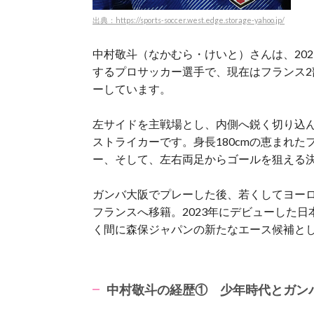
出典：https://sports-soccer.west.edge.storage-yahoo.jp/
中村敬斗（なかむら・けいと）さんは、20
するプロサッカー選手で、現在はフランス
ーしています。
左サイドを主戦場とし、内側へ鋭く切り込
ストライカーです。身長180cmの恵まれ
ー、そして、左右両足からゴールを狙える
ガンバ大阪でプレーした後、若くしてヨー
フランスへ移籍。2023年にデビューした
く間に森保ジャパンの新たなエース候補と
中村敬斗の経歴① 少年時代とガン