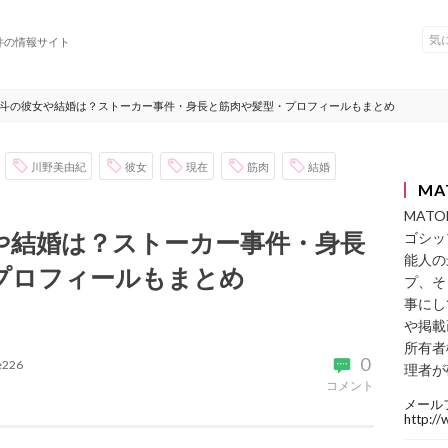
件の情報サイト
斗の彼女や結婚は？ストーカー事件・身長と筋肉や髪型・プロフィールもまとめ
川野美由紀
彼女
現在
筋肉
結婚
MA
MAT
や結婚は？ストーカー事件・身長
ゴシッ
能人の
プロフィールもまとめ
プ、そ
事にし
や掲載
所有者
0
ke226
理者が
コメント
メール
http:/