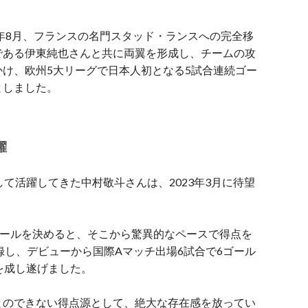
3年8月、フランスの名門スタッド・ランスへの完全移
である伊東純也さんと共に両翼を形成し、チームの攻
け、欧州5大リーグで日本人初となる5試合連続ゴー
としました。
躍
て活躍してきた中村敬斗さんは、2023年3月に待望
ゴールを決めると、そこから驚異的なペースで得点を
記録し、デビューから国際Aマッチ出場6試合で6ゴール
を成し遂げました。
とのできない得点源として、絶大な存在感を放ってい