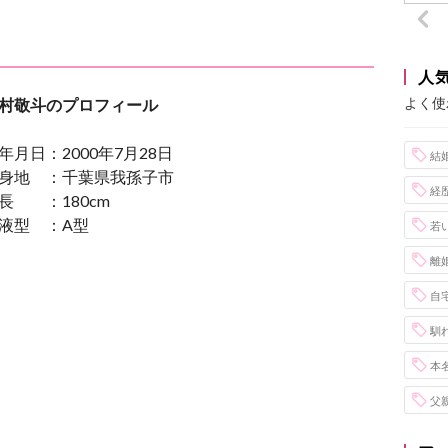
人
よく使
村敬斗のプロフィール
年月日：2000年7月28日
結
身地 ：千葉県我孫子市
経
長 ：180cm
液型 ：A型
若
離
自
馴
本
父