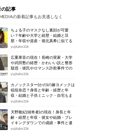
新の記事
OMEDIAの新着記事もお見逃しなく
ちょる子のマスクなし素顔が可愛
い？年齢や大学と経歴・結婚と旦
那・年収や資産・堀北真希に似てる
画像もまとめ
yujitake226
広重果音の現在！長崎の実家・大学
や武田塾の経歴・かわいい説と整形
疑惑・彼氏やロマンス詐欺事件での
逮捕もまとめ
yujitake226
カノックスター(かの)の嫁ヨメックは
稲垣奈恋？身長と年齢・経歴と年
収・結婚と子供ミニック・自宅もま
とめ
yujitake226
天野敬紀(傾奇者)の現在！身長と年
齢・経歴と年収・彼女や結婚・ブレ
イキングダウンでの成績・事件と逮
捕もまとめ
yujitake226