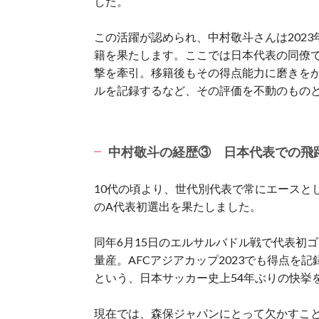
した。
この活躍が認められ、中村敬斗さんは202
籍を果たします。
ここでは日本代表の同僚
撃を牽引。
移籍後もその得点能力に磨きをか
ルを記録するなど、その評価を不動のもの
中村敬斗の経歴③ 日本代表での飛
10代の頃より、世代別代表で常にエースとし
のA代表初選出を果たしました。
同年6月15日のエルサルバドル戦で代表初
量産。
AFCアジアカップ2023でも得点を
という、日本サッカー史上54年ぶりの快挙
現在では、森保ジャパンにとって欠かすこ