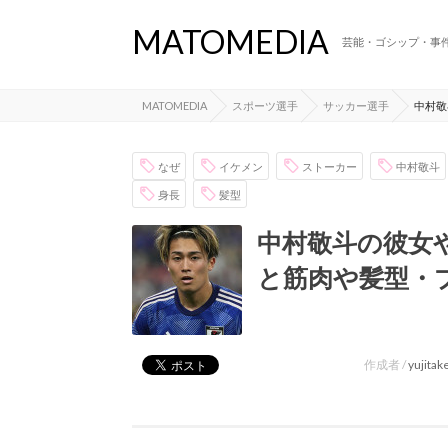
MATOMEDIA
芸能・ゴシップ・事
MATOMEDIA
スポーツ選手
サッカー選手
中村敬
なぜ
イケメン
ストーカー
中村敬斗
身長
髪型
中村敬斗の彼女
と筋肉や髪型・
作成者 /
yujita