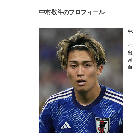
中村敬斗のプロフィール
中
生
出
身
血