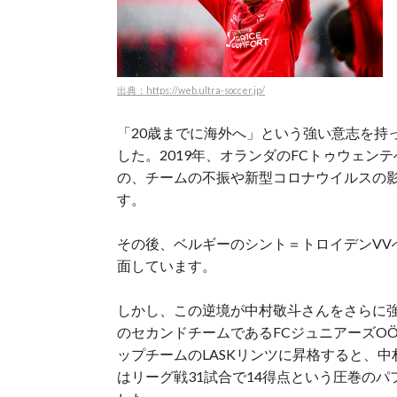
出典：https://web.ultra-soccer.jp/
「20歳までに海外へ」という強い意志を持
した。
2019年、オランダのFCトゥウェン
の、チームの不振や新型コロナウイルスの
す。
その後、ベルギーのシント＝トロイデンVV
面しています。
しかし、この逆境が中村敬斗さんをさらに強く
のセカンドチームであるFCジュニアーズO
ップチームのLASKリンツに昇格すると、中
はリーグ戦31試合で14得点という圧巻の