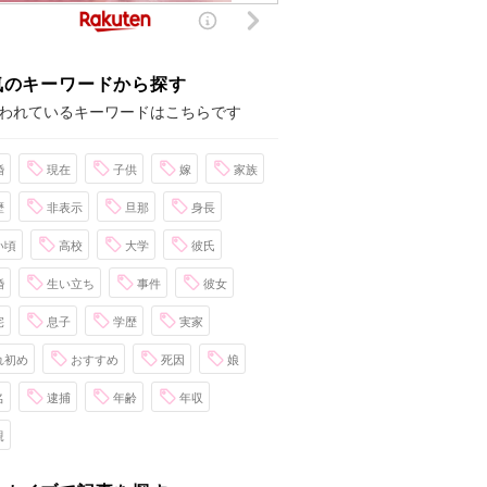
気のキーワードから探す
われているキーワードはこちらです
婚
現在
子供
嫁
家族
歴
非表示
旦那
身長
い頃
高校
大学
彼氏
婚
生い立ち
事件
彼女
宅
息子
学歴
実家
れ初め
おすすめ
死因
娘
名
逮捕
年齢
年収
親