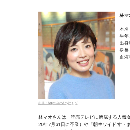
林マ
本名
生年
出身
身長
血液
出典：https://amd.c.yimg.jp/
林マオさんは、読売テレビに所属する人気女
20年7月31日に卒業）や「朝生ワイド す・