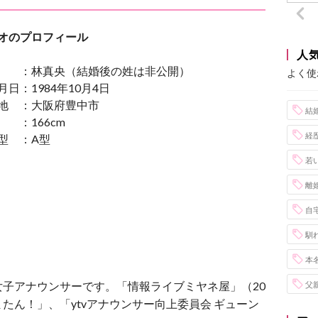
オのプロフィール
人
 ：林真央（結婚後の姓は非公開）
よく使
月日：1984年10月4日
地 ：大阪府豊中市
結
 ：166cm
経
型 ：A型
若
離
自
馴
本
子アナウンサーです。「情報ライブミヤネ屋」（20
父
またん！」、「ytvアナウンサー向上委員会 ギューン