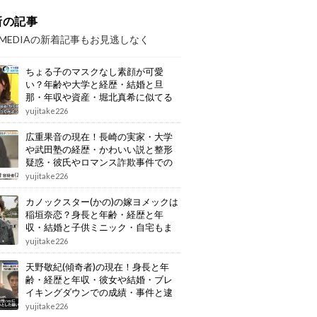
新の記事
OMEDIAの新着記事もお見逃しなく
ちょる子のマスクなし素顔が可愛
い？年齢や大学と経歴・結婚と旦
那・年収や資産・堀北真希に似てる
画像もまとめ
yujitake226
広重果音の現在！長崎の実家・大学
や武田塾の経歴・かわいい説と整形
疑惑・彼氏やロマンス詐欺事件での
逮捕もまとめ
yujitake226
カノックスター(かの)の嫁ヨメックは
稲垣奈恋？身長と年齢・経歴と年
収・結婚と子供ミニック・自宅もま
とめ
yujitake226
天野敬紀(傾奇者)の現在！身長と年
齢・経歴と年収・彼女や結婚・ブレ
イキングダウンでの成績・事件と逮
捕もまとめ
yujitake226