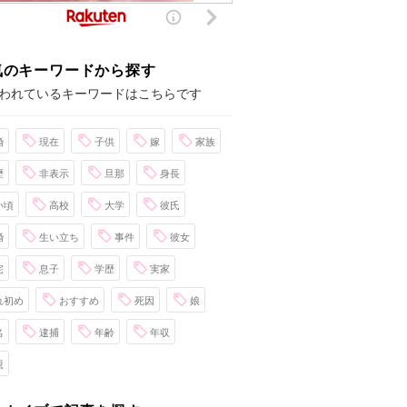
気のキーワードから探す
われているキーワードはこちらです
婚
現在
子供
嫁
家族
歴
非表示
旦那
身長
い頃
高校
大学
彼氏
婚
生い立ち
事件
彼女
宅
息子
学歴
実家
れ初め
おすすめ
死因
娘
名
逮捕
年齢
年収
親