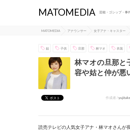
MATOMEDIA
芸能・ゴシップ・事
MATOMEDIA
アナウンサー
女子アナ・キャスター
姑
子供
旦那
林マオ
衣装
林マオの旦那と
容や姑と仲が悪
作成者 /
yujita
読売テレビの人気女子アナ・林マオさんが