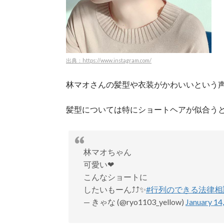
出典：https://www.instagram.com/
林マオさんの髪型や衣装がかわいいという
髪型については特にショートヘアが似合う
林マオちゃん
可愛い❤
こんなショートに
したいもーん⤴︎⤴︎︎︎✨
#行列のできる法律相
— きゃな (@ryo1103_yellow)
January 14