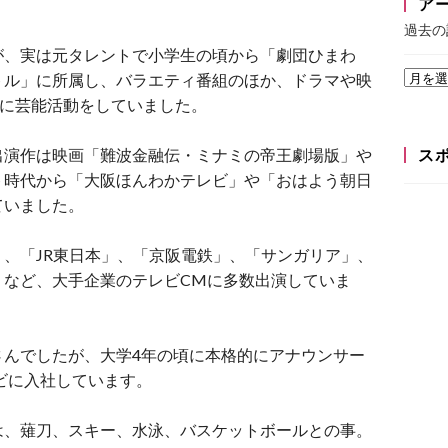
ア
過去の
が、実は元タレントで小学生の頃から「劇団ひまわ
トル」に所属し、バラエティ番組のほか、ドラマや映
心に芸能活動をしていました。
出演作は映画「難波金融伝・ミナミの帝王劇場版」や
ス
ト時代から「大阪ほんわかテレビ」や「おはよう朝日
ていました。
、「JR東日本」、「京阪電鉄」、「サンガリア」、
」など、大手企業のテレビCMに多数出演していま
さんでしたが、大学4年の頃に本格的にアナウンサー
レビに入社しています。
は、薙刀、スキー、水泳、バスケットボールとの事。