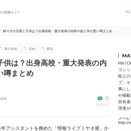
件の情報サイト
林マオの旦那と子供は？出身高校・重大発表の内容や姑と仲が悪い噂まとめ
重大発表
高校
髪型
MA
子供は？出身高校・重大発表の内
MAT
ゴシッ
い噂まとめ
能人の
プ、そ
事にし
や掲載
0
ke226
所有者
コメント
理者が
メール
http:/
長年アシスタントを務めた「情報ライブミヤネ屋」か