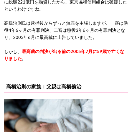
に総額221億円を融資したから、東京協和信用組合は破綻した
というわけですね。
高橋治則氏は逮捕後からずっと無罪を主張しますが、一審は懲
役4年6ヶ月の有罪判決、二審は懲役3年6ヶ月の有罪判決とな
り、2003年6月に最高裁に上告していました。
しかし、
最高裁の判決が出る前の2005年7月に59歳で亡くな
りました
。
高橋治則の家族：父親は高橋義治