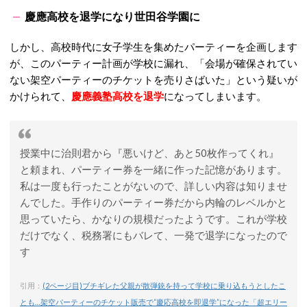
慶應高校を退学になり世田谷学園に
しかし、高校時代に女子学生を集めたパーティーを企画します
が、このパーティー計画が学校に漏れ、「会場が確保されてい
ない架空パーティーのチケットを売りさばいた」という疑いが
かけられて、
慶應義塾高校を退学
になってしまいます。
授業中に治則君から『悪いけど、あと50枚作ってくれ』
と頼まれ、パーティー券を一緒に作った記憶があります。
私は一度も行ったことがないので、詳しい内容は知りませ
んでした。手作りのパーティー券だから内輪のレベルかと
思っていたら、かなりの規模だったようです。これが学校
だけでなく、税務署にもバレて、一発で退学になったので
す
引用：
(2ページ目)ブチギレた父親が散弾銃を持って学校に乗り込もうとしたこ
とも…架空パーティーのチケット販売で“慶応高校を即退学”になった「超エリー