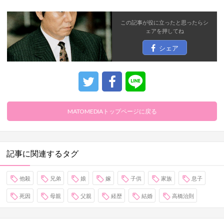
この記事が役に立ったと思ったら
シ
ェア
を押してね
シェア
MATOMEDIAトップページに戻る
記事に関連するタグ
他殺
兄弟
娘
嫁
子供
家族
息子
死因
母親
父親
経歴
結婚
高橋治則