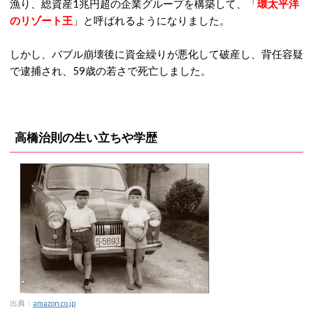
漁り、総資産1兆円超の企業グループを構築して、「
環太平洋
のリゾート王
」と呼ばれるようになりました。
しかし、バブル崩壊後に資金繰りが悪化して破産し、背任容疑
で逮捕され、59歳の若さで死亡しました。
高橋治則の生い立ちや学歴
出典：
amazon.co.jp