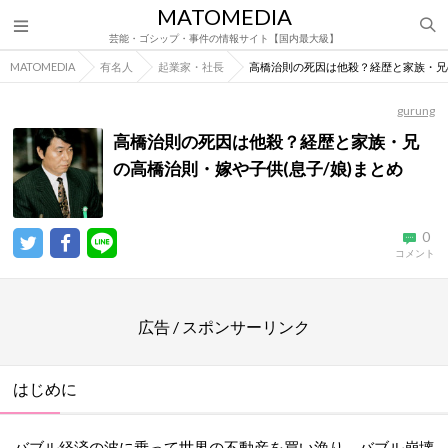
MATOMEDIA
芸能・ゴシップ・事件の情報サイト【国内最大級】
MATOMEDIA
有名人
起業家・社長
高橋治則の死因は他殺？経歴と家族・兄の
gurung
高橋治則の死因は他殺？経歴と家族・兄
の高橋治則・嫁や子供(息子/娘)まとめ
0
コメント
広告 / スポンサーリンク
はじめに
バブル経済の波に乗って世界の不動産を買い漁り、バブル崩壊