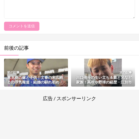
前後の記事
前の記事
次の記事
東克樹の嫁と子供！文春の末広純
川口侑斗の生い立ち＆親と兄など
との浮気報道・結婚の馴れ初め・
家族！高校や野球の経歴・江別市
離婚の有無もまとめ
の長谷知哉さん殺人事件の動機も
まとめ
広告 / スポンサーリンク