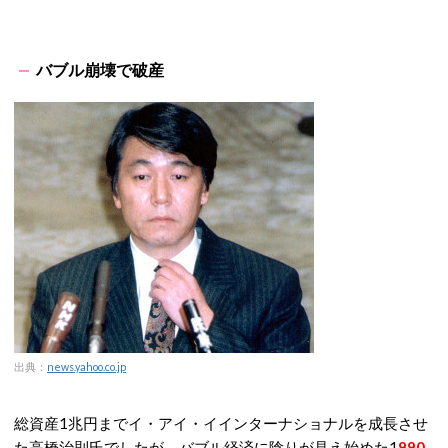
バブル崩壊で破産
出典：
news.yahoo.co.jp
総資産1兆円までイ・アイ・イインターナショナルを成長させ
た高橋治則氏でしたが、バブル経済に陰りが見え始めた1
990