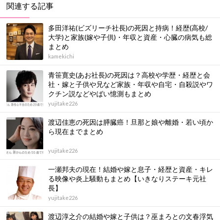
関連する記事
多田洋祐(ビズリーチ社長)の死因と持病！経歴(高校/
大学)と家族(嫁や子供)・年収と資産・心臓の病気も総
まとめ
kamekichi
青笹寛史(あお社長)の死因は？高校や学歴・経歴と会
社・嫁と子供や兄など家族・年収や自宅・自殺説やワ
クチン説などやばい憶測もまとめ
yujitake226
渡辺佳恵の死因は膵臓癌！旦那と娘や離婚・若い頃か
ら現在までまとめ
yujitake226
一瀬邦夫の現在！結婚や嫁と息子・経歴と資産・キレ
る映像や炎上騒動もまとめ【いきなりステーキ元社
長】
yujitake226
渡辺淳之介の結婚や嫁と子供は？巫まろとの文春浮気