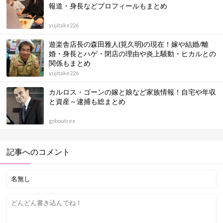
報道・身長などプロフィールもまとめ
yujitake226
遊楽舎店長の森田雅人(筧久明)の現在！嫁や結婚/離
婚・身長とハゲ・閉店の理由や炎上騒動・ヒカルとの
関係もまとめ
yujitake226
カルロス・ゴーンの嫁と娘など家族情報！自宅や年収
と資産～逮捕も総まとめ
goboutree
記事へのコメント