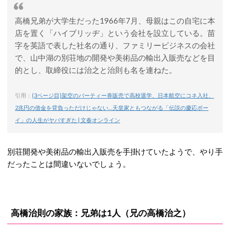
高橋兄弟が大学生だった1966年7月、母親はこの自宅に本
店を置く「ハイブリッヂ」という会社を設立している。苗
字を英語で表した社名の通り、ファミリービジネスの会社
で、山中湖の別荘地の開発や美術品の輸出入販売などを目
的とし、取締役には治之と治則も名を連ねた。
引用：
(3ページ目)架空のパーティー券販売で高校退学、日本航空にコネ入社、
2兆円の借金を背負っただけじゃない…天皇家ともつながる「伝説の慶応ボー
イ」の人生がヤバすぎた | 文春オンライン
別荘開発や美術品の輸出入販売を手掛けていたようで、やり手
だったことは間違いないでしょう。
高橋治則の家族：兄弟は1人（兄の高橋治之）