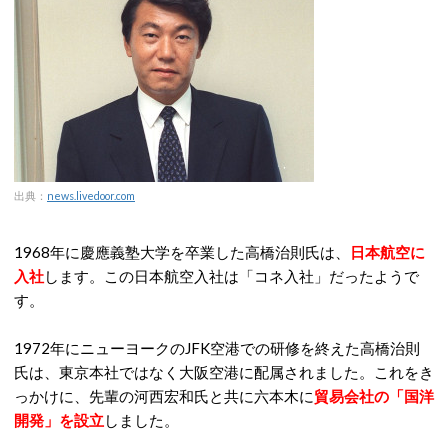
出典：
news.livedoor.com
1968年に慶應義塾大学を卒業した高橋治則氏は、
日本航空に
入社
します。この日本航空入社は「コネ入社」だったようで
す。
1972年にニューヨークのJFK空港での研修を終えた高橋治則
氏は、東京本社ではなく大阪空港に配属されました。これをき
っかけに、先輩の河西宏和氏と共に六本木に
貿易会社の「国洋
開発」を設立
しました。