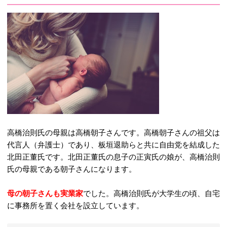
高橋治則氏の母親は高橋朝子さんです。高橋朝子さんの祖父は
代言人（弁護士）であり、板垣退助らと共に自由党を結成した
北田正董氏です。北田正董氏の息子の正寅氏の娘が、高橋治則
氏の母親である朝子さんになります。
母の朝子さんも実業家
でした。高橋治則氏が大学生の頃、自宅
に事務所を置く会社を設立しています。