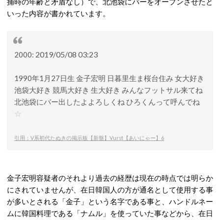
捕時の年齢と矛盾なし）で、北池袋にバーをオープンさせたと
いった内容が書かれています。
2019/05/08 03:23
2000:
1990年1月27日生 金子宏明 日暮里生ま桜台住み 女大好き
池袋大好き 競馬大好き 生大好き みんなフットサル来てね
北池袋にバー出したよよろしくね ひろくんって呼んでね
☆
引用：V系初代たぬきの掲示板【新盤】Vurst【あいにゃー】6
金子宏明容疑者のそれより過去の経歴は現在の時点では明らか
にされていませんが、在日韓国人の方が通名として使用する事
が多いとされる「金子」という名字である事と、ハンドルネー
ムに韓国料理である「ナムル」を使っていた事などから、在日