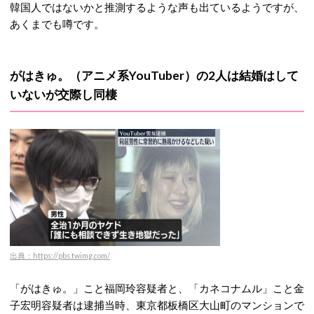
韓国人ではないかと推測するような声も出ているようですが、
あくまでも噂です。
がはきゅ。（アニメ系YouTuber）の2人は結婚はして
いないが交際し同棲
出典：https://pbs.twimg.com/
「がはきゅ。」こと福岡玲容疑者と、「カネコナムル」こと金
子宏明容疑者は逮捕当時、東京都板橋区大山町のマンションで