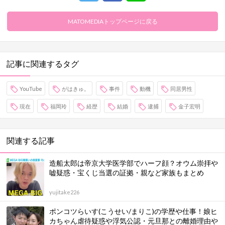
MATOMEDIAトップページに戻る
記事に関連するタグ
YouTube
がはきゅ。
事件
動機
同居男性
現在
福岡玲
経歴
結婚
逮捕
金子宏明
関連する記事
造船太郎は帝京大学医学部でハーフ顔？オウム崇拝や
嘘疑惑・宝くじ当選の証拠・親など家族もまとめ
yujitake226
ポンコツらいす(こうせい/まりこ)の学歴や仕事！娘ヒ
カちゃん虐待疑惑や浮気公認・元旦那との離婚理由や