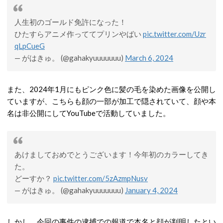
人生初のゴールド免許になった！
ひたすらアニメ作っててプリンやばい
pic.twitter.com/Uzr
qLpCueG
— がはきゅ。 (@gahakyuuuuuuu)
March 6, 2024
また、2024年1月にもピンク色に髪の毛を染めた画像を公開し
ていますが、こちらも顔の一部が加工で隠されていて、顔や本
名は非公開にしてYouTubeで活動していました。
あけましておめでとうございます！今年初のカラーしてき
た。
どーすか？
pic.twitter.com/5zAzmpNusv
— がはきゅ。 (@gahakyuuuuuuu)
January 4, 2024
しかし、今回の事件の逮捕での報道で本名と顔が判明したとい