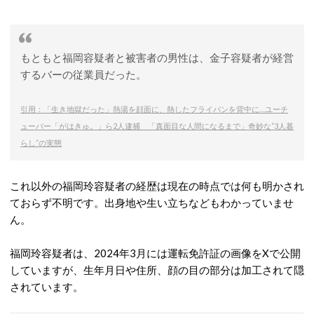
もともと福岡容疑者と被害者の男性は、金子容疑者が経営
するバーの従業員だった。
引用：「生き地獄だった」熱湯を顔面に、熱したフライパンを背中に…ユーチ
ューバー「がはきゅ。」ら2人逮捕 「真面目な人間になるまで」奇妙な“3人暮
らし”の実態
これ以外の福岡玲容疑者の経歴は現在の時点では何も明かされ
ておらず不明です。出身地や生い立ちなどもわかっていませ
ん。
福岡玲容疑者は、2024年3月には運転免許証の画像をXで公開
していますが、生年月日や住所、顔の目の部分は加工されて隠
されています。