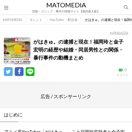
MATOMEDIA
芸能・ゴシップ・事件の情報サイト【国内最大級】
MATOMEDIA
タレント
YouTuber・配信者
がはきゅ。の逮捕と現在！福岡
yujitake226
がはきゅ。の逮捕と現在！福岡玲と金子
宏明の経歴や結婚・同居男性との関係・
暴行事件の動機まとめ
0
コメント
広告 / スポンサーリンク
はじめに
アニメ系YouTuber「がはきゅ。」こと福岡玲容疑者と金子宏