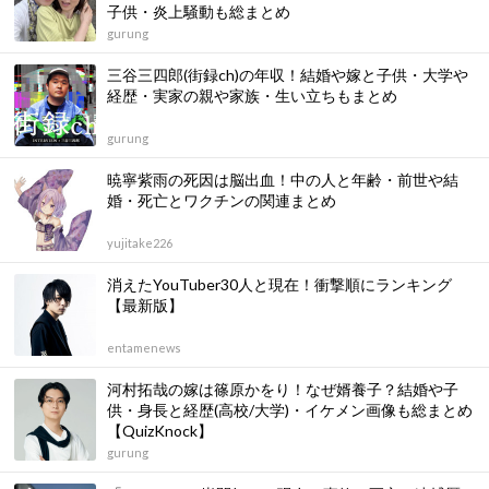
子供・炎上騒動も総まとめ
gurung
三谷三四郎(街録ch)の年収！結婚や嫁と子供・大学や
経歴・実家の親や家族・生い立ちもまとめ
gurung
暁寧紫雨の死因は脳出血！中の人と年齢・前世や結
婚・死亡とワクチンの関連まとめ
yujitake226
消えたYouTuber30人と現在！衝撃順にランキング
【最新版】
entamenews
河村拓哉の嫁は篠原かをり！なぜ婿養子？結婚や子
供・身長と経歴(高校/大学)・イケメン画像も総まとめ
【QuizKnock】
gurung