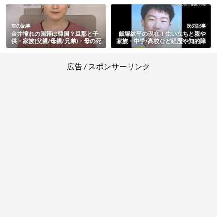
前の記事
次の記事
金井憧れの国籍は韓国？旦那と子
飯塚紘平の現在！生い立ちと親や
供・家族(父親/母親/兄弟)・母の死
家族・中学/高校など経歴や知的障
因・改名を考えた過去まとめ
害・保護司の新庄博志さん殺害事
件と動機・裁判や判決まとめ
広告 / スポンサーリンク