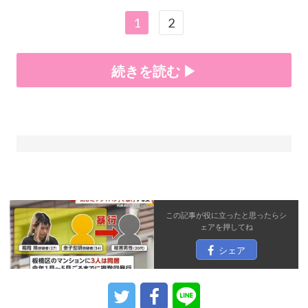
1
2
続きを読む ▶
この記事が役に立ったと思ったら
シ
ェア
を押してね
シェア