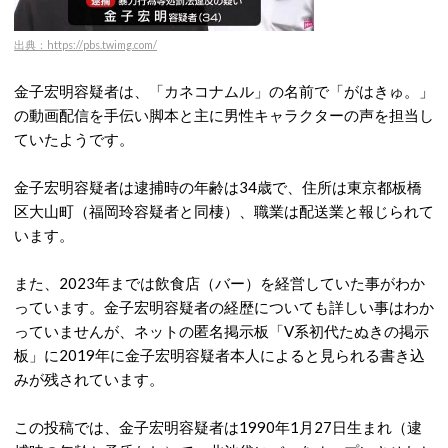
出典：https://pbs.twimg.com/
金子宏明容疑者は、「カネコナムル」の名前で「がはきゅ。」
の動画配信を手伝い脚本と主に男性キャラクターの声を担当し
ていたようです。
金子宏明容疑者は逮捕時の年齢は34歳で、住所は東京都板橋
区大山町（福岡玲容疑者と同棲）、職業は配送業と報じられて
います。
また、2023年までは飲食店（バー）を経営していた事がわか
っています。金子宏明容疑者の経歴についても詳しい事はわか
っていませんが、ネットの匿名掲示板「V系初代たぬきの掲示
板」に2019年に金子宏明容疑者本人によると見られる書き込
みが残されています。
この投稿では、金子宏明容疑者は1990年1月27日生まれ（逮