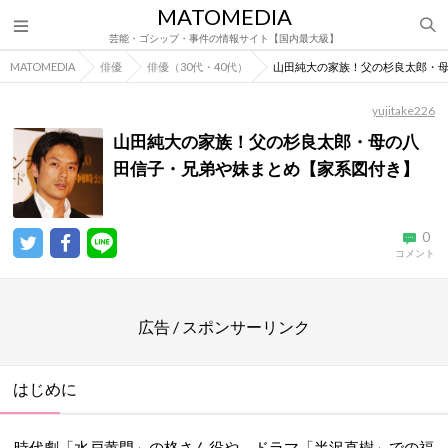
MATOMEDIA
芸能・ゴシップ・事件の情報サイト【国内最大級】
MATOMEDIA
俳優
俳優（30代・40代）
山田純大の家族！父の杉良太郎・
yujitake226
山田純大の家族！父の杉良太郎・母の八
田信子・兄弟や妹まとめ【家系図付き】
0
コメント
広告 / スポンサーリンク
はじめに
時代劇「水戸黄門」の格さん役や、ドラマ「半沢直樹」での福