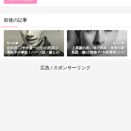
前後の記事
前の記事
次の記事
佐田啓二(中井貴一の父)の死因は
上原謙の若い頃と死因！身長や家
運転手の事故！ハーフ説・嫁との
系図・嫁(小桜葉子/大林雅美)との
結婚や子供・その後の家族の生活
結婚と離婚・子供(息子/加山雄三
も総まとめ
と娘/仁美凌)や孫・晩年も総まと
め【昭和の銀幕スター】
広告 / スポンサーリンク