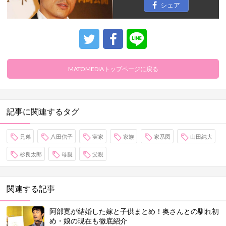
シェア
MATOMEDIAトップページに戻る
記事に関連するタグ
兄弟
八田信子
実家
家族
家系図
山田純大
杉良太郎
母親
父親
関連する記事
阿部寛が結婚した嫁と子供まとめ！奥さんとの馴れ初
め・娘の現在も徹底紹介