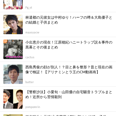
Pg_st
林遣都の元彼女は中村ゆり！ハーフの噂＆大島優子と
の結婚と子供まとめ
maasyacw
小出恵介の現在！江原穂紀ハニートラップ説＆事件の
黒幕とその後まとめ
cactus
西島秀俊の顔が別人！？目と鼻を整形？昔と現在の画
像で検証！【アリナミンとラ王のCM動画有】
butter
【警察沙汰】小栗旬・山田優の自宅騒音トラブルまと
め！近所から苦情殺到
pompomrin