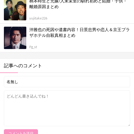
柄本時生と元嫁/入来茉里の馴れ初めと結婚・子供・
離婚原因まとめ
yujitake226
沖雅也の死因や遺書内容！日景忠男や恋人＆京王プラ
ザホテル自殺真相まとめ
Pg_st
記事へのコメント