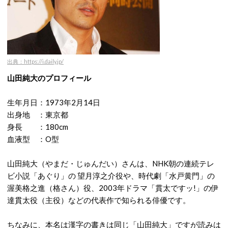
出典：https://i.daily.jp/
山田純大のプロフィール
生年月日：1973年2月14日
出身地 ：東京都
身長 ：180cm
血液型 ：O型
山田純大（やまだ・じゅんだい）さんは、NHK朝の連続テレ
ビ小説「あぐり」の 望月淳之介役や、時代劇「水戸黄門」の
渥美格之進（格さん）役、2003年ドラマ「貫太ですッ!」の伊
達貫太役（主役）などの代表作で知られる俳優です。
ちなみに、本名は漢字の書きは同じ「山田純大」ですが読みは