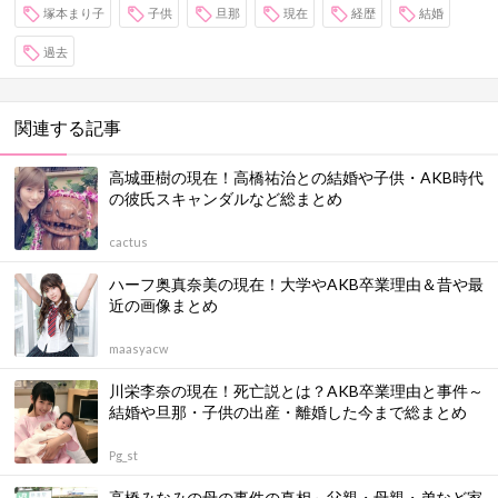
塚本まり子
子供
旦那
現在
経歴
結婚
過去
関連する記事
高城亜樹の現在！高橋祐治との結婚や子供・AKB時代
の彼氏スキャンダルなど総まとめ
cactus
ハーフ奥真奈美の現在！大学やAKB卒業理由＆昔や最
近の画像まとめ
maasyacw
川栄李奈の現在！死亡説とは？AKB卒業理由と事件～
結婚や旦那・子供の出産・離婚した今まで総まとめ
Pg_st
高橋みなみの母の事件の真相～父親・母親・弟など家