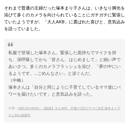
それまで普通の主婦だった塚本まり子さんは、いきなり脚光を
浴びて多くのカメラを向けられていることにガチガチに緊張し
ていたようですが、「大人AKB」に選ばれた喜びと、意気込み
を語っていました。
私服で登場した塚本さん。緊張した面持ちでマイクを持
ち、深呼吸してから「皆さん、はじめまして」と細い声で
あいさつ。多くのカメラフラッシュを浴び、「夢の中にい
るようです。…ごめんなさい」と涙ぐんだ。
（中略）
塚本さんは「自分と同じように子育てしているママ達にパ
ワーを届けたいです」と意気込みを語った。
引用：
ORICON NEWS – 【動画】大人AKB、37歳で2児のママに決定 塚本まり子
さん初お披露目