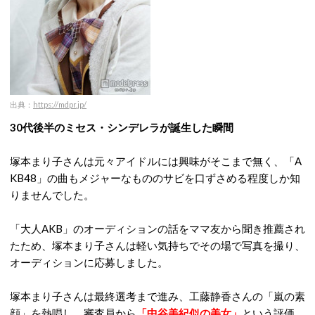
出典：
https://mdpr.jp/
30代後半のミセス・シンデレラが誕生した瞬間
塚本まり子さんは元々アイドルには興味がそこまで無く、「A
KB48」の曲もメジャーなもののサビを口ずさめる程度しか知
りませんでした。
「大人AKB」のオーディションの話をママ友から聞き推薦され
たため、塚本まり子さんは軽い気持ちでその場で写真を撮り、
オーディションに応募しました。
塚本まり子さんは最終選考まで進み、工藤静香さんの「嵐の素
顔」を熱唱し、審査員から
「中谷美紀似の美女」
という評価