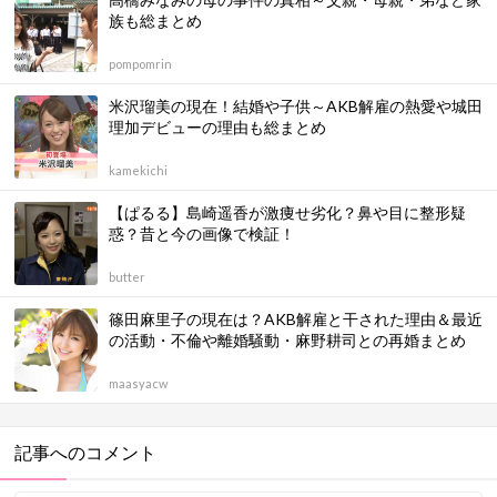
族も総まとめ
pompomrin
米沢瑠美の現在！結婚や子供～AKB解雇の熱愛や城田
理加デビューの理由も総まとめ
kamekichi
【ぱるる】島崎遥香が激痩せ劣化？鼻や目に整形疑
惑？昔と今の画像で検証！
butter
篠田麻里子の現在は？AKB解雇と干された理由＆最近
の活動・不倫や離婚騒動・麻野耕司との再婚まとめ
maasyacw
記事へのコメント