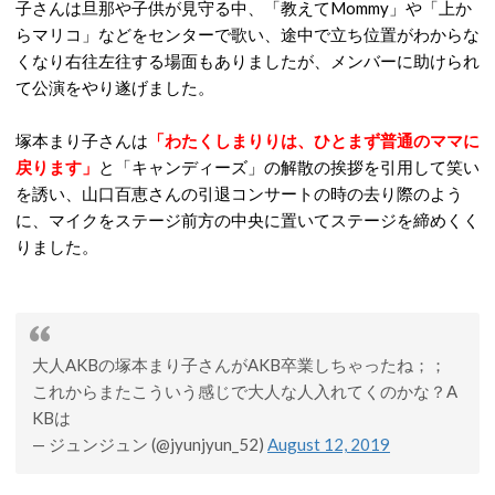
子さんは旦那や子供が見守る中、「教えてMommy」や「上か
らマリコ」などをセンターで歌い、途中で立ち位置がわからな
くなり右往左往する場面もありましたが、メンバーに助けられ
て公演をやり遂げました。
塚本まり子さんは
「わたくしまりりは、ひとまず普通のママに
戻ります」
と「キャンディーズ」の解散の挨拶を引用して笑い
を誘い、山口百恵さんの引退コンサートの時の去り際のよう
に、マイクをステージ前方の中央に置いてステージを締めくく
りました。
大人AKBの塚本まり子さんがAKB卒業しちゃったね；；
これからまたこういう感じで大人な人入れてくのかな？A
KBは
— ジュンジュン (@jyunjyun_52)
August 12, 2019