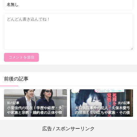
前後の記事
前の記事
次の記事
小室佳代の現在！学歴や経歴・夫
大口病院事件の犯人・久保木愛弓
や家族と宗教・婚約者の正体や韓
の現在！生い立ちや家族・その後
国人説など総まとめ
まとめ
広告 / スポンサーリンク