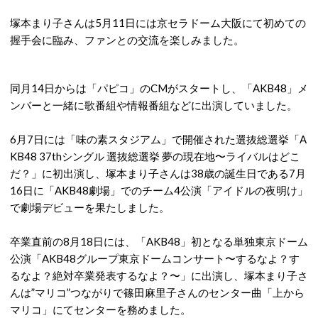
塚本まり子さんは5月11日には京セラドーム大阪にて初めての
握手会に臨み、ファンとの交流を楽しみました。
同月14日からは「パピコ」のCMがスタートし、「AKB48」メ
ンバーと一緒に歌番組や情報番組などに出演していました。
6月7日には「味の素スタジアム」で開催された選抜総選挙「A
KB48 37thシングル 選抜総選挙 夢の現在地〜ライバルはどこ
だ？」に初出演し、塚本まり子さんは38歳の誕生日である7月
16日に「AKB48劇場」でのチーム4公演「アイドルの夜明け」
で劇場デビューを果たしました。
卒業直前の8月18日には、「AKB48」初となる単独東京ドーム
公演「AKB48グループ東京ドームコンサート〜するなよ？す
るなよ？絶対卒業発表するなよ？〜」に出演し、塚本まり子さ
んは”マリコ”つながりで篠田麻里子さんのセンター曲「上から
マリコ」にてセンターを務めました。