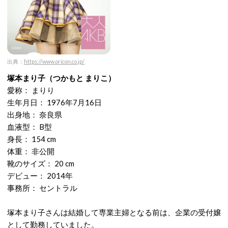
出典：
https://www.oricon.co.jp/
塚本まり子（つかもと まりこ）
愛称： まりり
生年月日： 1976年7月16日
出身地： 奈良県
血液型： B型
身長： 154 cm
体重： 非公開
靴のサイズ： 20 cm
デビュー： 2014年
事務所： セントラル
塚本まり子さんは結婚して専業主婦となる前は、企業の受付嬢
として勤務していました。