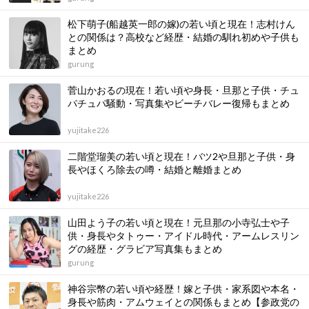
松下萌子(船越英一郎の嫁)の若い頃と現在！志村けん
との関係は？高校など経歴・結婚の馴れ初めや子供も
まとめ
gurung
菅山かおるの現在！若い頃や身長・旦那と子供・チュ
パチュパ騒動・写真集やビーチバレー復帰もまとめ
yujitake226
二階堂瑠美の若い頃と現在！バツ2や旦那と子供・身
長やほくろ除去の噂・結婚と離婚まとめ
yujitake226
山田よう子の若い頃と現在！元旦那の小寺弘士や子
供・身長やタトゥー・アイドル時代・アームレスリン
グの経歴・グラビア写真集もまとめ
gurung
神谷宗幣の若い頃や経歴！嫁と子供・家系図や本名・
身長や筋肉・アムウェイとの関係もまとめ【参政党の