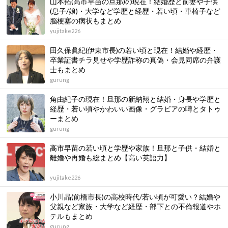
山本拓(高市早苗の旦那)の現在！結婚歴と前妻や子供
(息子/娘)・大学など学歴と経歴・若い頃・車椅子など
脳梗塞の病状もまとめ
yujitake226
田久保眞紀(伊東市長)の若い頃と現在！結婚や経歴・
卒業証書チラ見せや学歴詐称の真偽・会見同席の弁護
士もまとめ
gurung
角由紀子の現在！旦那の新納翔と結婚・身長や学歴と
経歴・若い頃やかわいい画像・グラビアの噂とタトゥ
ーまとめ
gurung
高市早苗の若い頃と学歴や家族！旦那と子供・結婚と
離婚や再婚も総まとめ【高い英語力】
yujitake226
小川晶(前橋市長)の高校時代/若い頃が可愛い？結婚や
父親など家族・大学など経歴・部下との不倫報道やホ
テルもまとめ
gurung