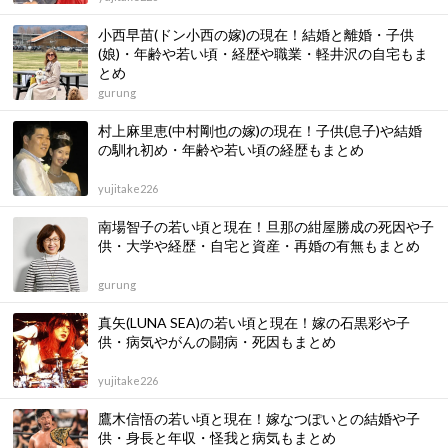
小西早苗(ドン小西の嫁)の現在！結婚と離婚・子供
(娘)・年齢や若い頃・経歴や職業・軽井沢の自宅もま
とめ
gurung
村上麻里恵(中村剛也の嫁)の現在！子供(息子)や結婚
の馴れ初め・年齢や若い頃の経歴もまとめ
yujitake226
南場智子の若い頃と現在！旦那の紺屋勝成の死因や子
供・大学や経歴・自宅と資産・再婚の有無もまとめ
gurung
真矢(LUNA SEA)の若い頃と現在！嫁の石黒彩や子
供・病気やがんの闘病・死因もまとめ
yujitake226
鷹木信悟の若い頃と現在！嫁なつぽいとの結婚や子
供・身長と年収・怪我と病気もまとめ