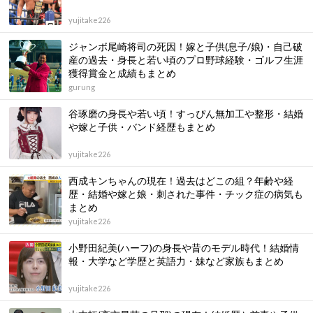
yujitake226
ジャンボ尾崎将司の死因！嫁と子供(息子/娘)・自己破
産の過去・身長と若い頃のプロ野球経験・ゴルフ生涯
獲得賞金と成績もまとめ
gurung
谷琢磨の身長や若い頃！すっぴん無加工や整形・結婚
や嫁と子供・バンド経歴もまとめ
yujitake226
西成キンちゃんの現在！過去はどこの組？年齢や経
歴・結婚や嫁と娘・刺された事件・チック症の病気も
まとめ
yujitake226
小野田紀美(ハーフ)の身長や昔のモデル時代！結婚情
報・大学など学歴と英語力・妹など家族もまとめ
yujitake226