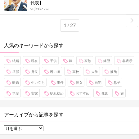
代表】
yujitake226
1 / 27
人気のキーワードから探す
結婚
現在
子供
嫁
家族
経歴
非表示
旦那
身長
若い頃
高校
大学
彼氏
離婚
生い立ち
事件
彼女
自宅
息子
学歴
実家
馴れ初め
おすすめ
死因
娘
アーカイブから記事を探す