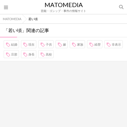
MATOMEDIA
芸能・ゴシップ・事件の情報サイト
MATOMEDIA
若い頃
「若い頃」関連の記事
結婚
現在
子供
嫁
家族
経歴
非表示
旦那
身長
高校