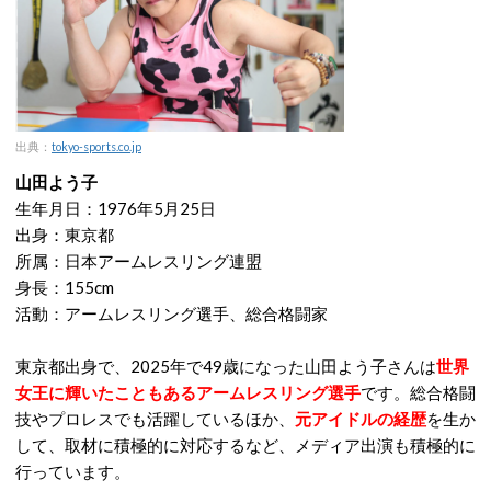
出典：
tokyo-sports.co.jp
山田よう子
生年月日：1976年5月25日
出身：東京都
所属：日本アームレスリング連盟
身長：155cm
活動：アームレスリング選手、総合格闘家
東京都出身で、2025年で49歳になった山田よう子さんは
世界
女王に輝いたこともあるアームレスリング選手
です。総合格闘
技やプロレスでも活躍しているほか、
元アイドルの経歴
を生か
して、取材に積極的に対応するなど、メディア出演も積極的に
行っています。