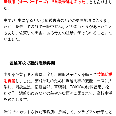
量服用（オーバードーズ）で自殺未遂を図った
こともありまし
た。
中学3年生になるといじめ被害者のための更生施設に入りまし
たが、脱走して渋谷で一晩中遊ぶなどの素行不良があったこと
もあり、佐賀県の田舎にある母方の祖母に預けられることにな
りました。
堀越高校で芸能活動再開
中学を卒業すると東京に戻り、南田洋子さんを頼って
芸能活動
を再開
しました。芸能活動のために堀越高校の芸能コースに入
学し、同級生は、稲垣吾郎、草彅剛、TOKIOの松岡昌宏、松
たか子、浜崎あゆみなどの華やかな面々に囲まれて、高校生活
を過ごします。
渋谷でスカウトされた事務所に所属して、グラビアの仕事など