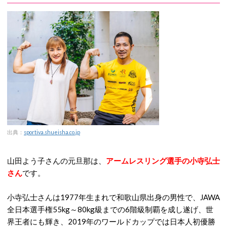
出典：
sportiva.shueisha.co.jp
山田よう子さんの元旦那は、
アームレスリング選手の小寺弘士
さん
です。
小寺弘士さんは1977年生まれで和歌山県出身の男性で、JAWA
全日本選手権55kg～80kg級までの6階級制覇を成し遂げ、世
界王者にも輝き、2019年のワールドカップでは日本人初優勝