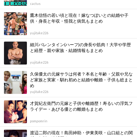
cactus
鷹木信悟の若い頃と現在！嫁なつぽいとの結婚や子
供・身長と年収・怪我と病気もまとめ
yujitake226
細川バレンタイン(ハーフ)の身長や筋肉！大学や学歴
と経歴・親や家族・結婚情報もまとめ
yujitake226
久保優太の元嫁サラは何者？本名と年齢・父親や兄な
ど家族と実家・馴れ初めと結婚や離婚・子供も総まと
め
yujitake226
才賀紀左衛門の元嫁と子供や離婚歴！寿るいの浮気フ
ライデー・あびる優との離婚もまとめ
pompomrin
渡辺二郎の現在！島田紳助・伊東美咲・山口組との関