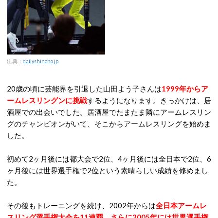
出典：
dailyshincho.jp
20歳の頃に芸能界を引退した山田よう子さんは
1999年からア
ームレスリングンに挑戦
するようになります。きっかけは、居
酒屋での出会いでした。居酒屋でたまたま隣にアームレスリン
グのチャンピオンがいて、そこからアームレスリングを始めま
した。
初めて2ヶ月後には都大会で2位、4ヶ月後には全日本で2位、6
ヶ月後には世界選手権で2位という素晴らしい成績を修めまし
た。
その後もトレーニングを続け、2002年からは
全日本アームレ
スリング選手権大会を11連覇、さらに2005年には世界選手権