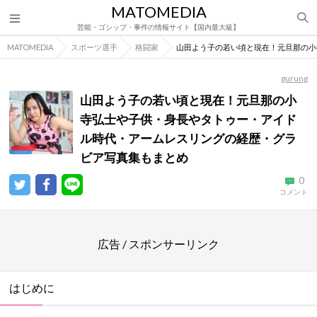
MATOMEDIA
芸能・ゴシップ・事件の情報サイト【国内最大級】
MATOMEDIA
スポーツ選手
格闘家
山田よう子の若い頃と現在！元旦那の小
gurung
山田よう子の若い頃と現在！元旦那の小
寺弘士や子供・身長やタトゥー・アイド
ル時代・アームレスリングの経歴・グラ
ビア写真集もまとめ
0
コメント
広告 / スポンサーリンク
はじめに