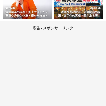
前の記事
次の記事
飯田祐基の現在！炎上で何した？
磯丸水産の現在！店舗閉店の原
整形や身長と体重・痩せた方法・
因・赤字化の真相・闇がある噂も
大学など経歴と年収もまとめ
まとめ
広告 / スポンサーリンク