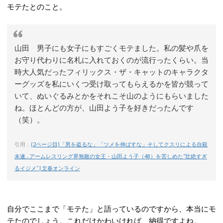
モテたとのこと。
山田 男子にも女子にもすごくモテました。私の髪や爪を
お守り代わりに名札に入れておくのが流行ったくらい。当
時大人気だったフィリックス・ザ・キャットのキャラクタ
ーグッズを私にいくつ受け取ってもらえるかを皆が競って
いて、ぬいぐるみとかをそれこそ山のようにもらいました
ね。ほとんどの方が、山田よう子を好きだったんです
（笑）。
引用：
(2ページ目)「男を盗るな」「ツメを伸ばすな」そしてクスリによる自殺
未遂…アームレスリング界無敵の女王・山田よう子（48）を苦しめた“壮絶すぎ
るイジメ” | 文春オンライン
自分でここまで「モテた」と語っているのですから、本当にモ
テたのでしょう。これだけかわいければ、納得ですよね。