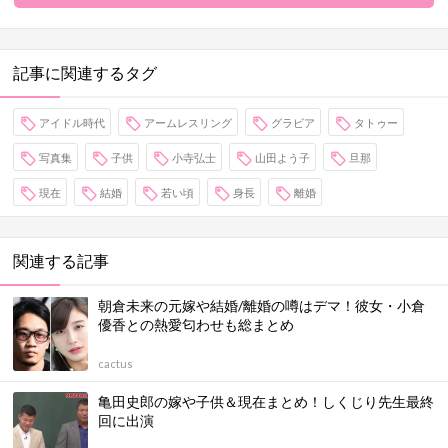
記事に関連するタグ
アイドル時代
アームレスリング
グラビア
タトゥー
写真集
子供
小寺弘士
山田よう子
旦那
現在
結婚
若い頃
身長
離婚
関連する記事
朝倉未来の元嫁や結婚/離婚の噂はデマ！彼女・小倉
優香との熱愛匂わせも総まとめ
cactus
亀田史郎の嫁や子供＆現在まとめ！しくじり先生最終
回に出演