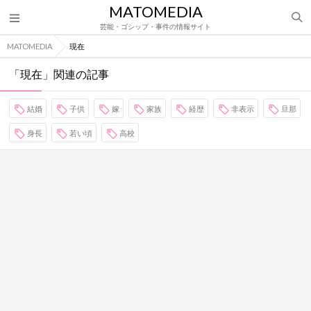
MATOMEDIA
芸能・ゴシップ・事件の情報サイト
MATOMEDIA
現在
「現在」関連の記事
結婚
子供
嫁
家族
経歴
非表示
旦那
身長
若い頃
高校