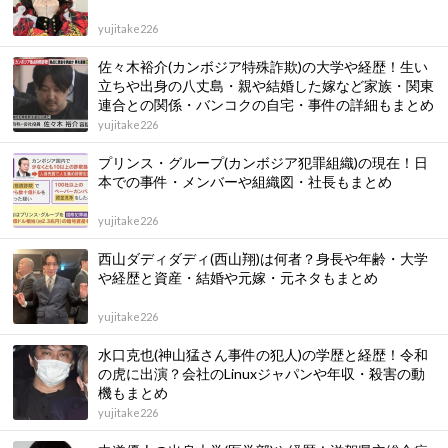
yujitake226
佐々木裕介(カンボジア特殊詐欺)の大学や経歴！生い
立ちや出身の八丈島・親や結婚した嫁など家族・関東
連合との関係・バンコクの自宅・事件の詳細もまとめ
yujitake226
プリンス・グループ(カンボジア犯罪組織)の現在！日
本での事件・メンバーや組織図・社長もまとめ
yujitake226
西山ダディダディ(西山翔)は何者？身長や年齢・大学
や経歴と資産・結婚や元嫁・元ネタもまとめ
yujitake226
水口克也(神山猛さん事件の犯人)の学歴と経歴！令和
の虎に出演？会社のLinuxジャパンや年収・殺害の動
機もまとめ
yujitake226