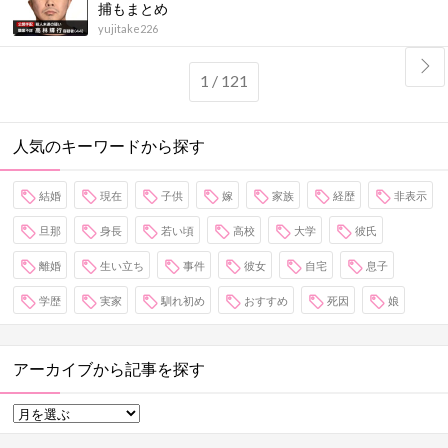
捕もまとめ
yujitake226
1 / 121
人気のキーワードから探す
結婚
現在
子供
嫁
家族
経歴
非表示
旦那
身長
若い頃
高校
大学
彼氏
離婚
生い立ち
事件
彼女
自宅
息子
学歴
実家
馴れ初め
おすすめ
死因
娘
アーカイブから記事を探す