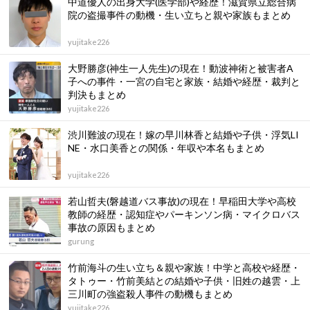
中道優人の出身大学(医学部)や経歴！滋賀県立総合病
院の盗撮事件の動機・生い立ちと親や家族もまとめ
yujitake226
大野勝彦(神生一人先生)の現在！動波神術と被害者A
子への事件・一宮の自宅と家族・結婚や経歴・裁判と
判決もまとめ
yujitake226
渋川難波の現在！嫁の早川林香と結婚や子供・浮気LI
NE・水口美香との関係・年収や本名もまとめ
yujitake226
若⼭哲夫(磐越道バス事故)の現在！早稲田大学や高校
教師の経歴・認知症やパーキンソン病・マイクロバス
事故の原因もまとめ
gurung
竹前海斗の生い立ち＆親や家族！中学と高校や経歴・
タトゥー・竹前美結との結婚や子供・旧姓の越雲・上
三川町の強盗殺人事件の動機もまとめ
yujitake226