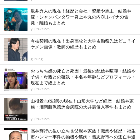
坂井秀人の現在！経歴と会社・資産や馬主・結婚や
嫁・シャンパンタワー炎上や丸の内OLレイナの告
発・離婚もまとめ
yujitake226
今枝契輔の現在！出身高校と大学＆勤務先はどこ？イ
ケメン画像・教師の経歴もまとめ
gurung
おっちち姫の死亡と死因！最後の配信や喧嘩・結婚や
子供・母親との確執・本名や年齢などプロフィール・
現在まで総まとめ
yujitake226
山根景志(医師)の現在！山形大学など経歴・結婚や家
族・湘南藤沢徳洲会病院の天井裏侵入事件もまとめ
yujitake226
高林輝行の生い立ち＆父親や家族！職業や経歴・福生
市ハンマー事件の動機や筋肉・習志野市への逃亡や逮