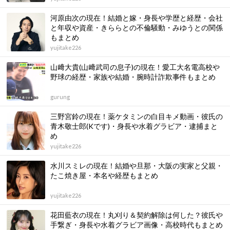
河原由次の現在！結婚と嫁・身長や学歴と経歴・会社
と年収や資産・きららとの不倫騒動・みゆうとの関係
もまとめ
yujitake226
山﨑大貴(山﨑武司の息子)の現在！愛工大名電高校や
野球の経歴・家族や結婚・腕時計詐欺事件もまとめ
gurung
三野宮鈴の現在！薬ケタミンの白目キメ動画・彼氏の
青木敬士郎(Kです)・身長や水着グラビア・逮捕まと
め
yujitake226
水川スミレの現在！結婚や旦那・大阪の実家と父親・
たこ焼き屋・本名や経歴もまとめ
yujitake226
花田藍衣の現在！丸刈り＆契約解除は何した？彼氏や
手繋ぎ・身長や水着グラビア画像・高校時代もまとめ